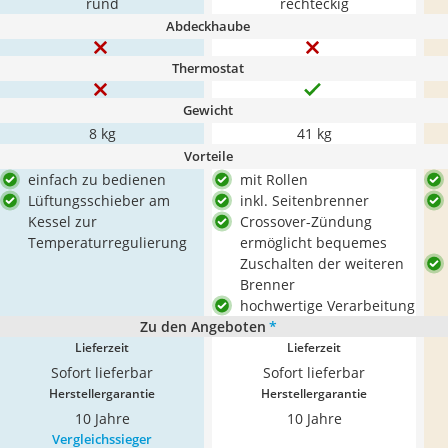
rund
rechteckig
Abdeckhaube
Thermostat
Gewicht
8 kg
41 kg
Vorteile
einfach zu bedienen
mit Rollen
Lüftungsschieber am
inkl. Seitenbrenner
Kessel zur
Crossover-Zündung
Temperaturregulierung
ermöglicht bequemes
Zuschalten der weiteren
Brenner
hochwertige Verarbeitung
Zu den Angeboten
*
Lieferzeit
Lieferzeit
Sofort lieferbar
Sofort lieferbar
Herstellergarantie
Herstellergarantie
10 Jahre
10 Jahre
Vergleichssieger