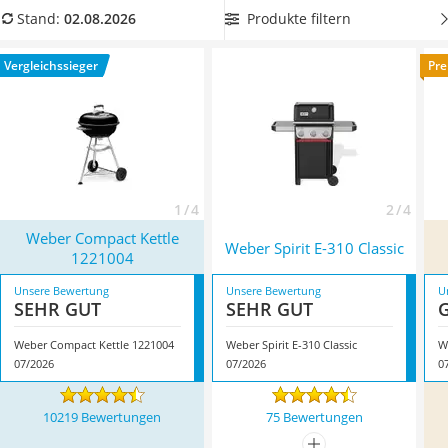
Löschdecke
Überblick.
Ein besonders großes Modell lohnt dann, wenn Sie
Produkte filtern
Stand:
02.08.2026
Multimeter
gelegentlich eine
Gartenparty ausrichten oder den
Winterharte Palmen
Kindergeburtstag
Ihrer Sprösslinge zu etwas ganz
Vergleichssieger
Pre
Gasdurchlauferhitzer
besonderem machen möchten. Achten Sie in diesem Fall auf
Service
ausreichend Brenner-Leistung. Überzeugt hat uns hier im
August 2026 besonders das Modell
Weber Compact Kettle
1221004
*
mit seinen Eigenschaften.
1 / 4
2 / 4
Weber Compact Kettle
Weber Spirit E-310 Classic
1221004
Unsere Bewertung
Unsere Bewertung
U
SEHR GUT
SEHR GUT
Weber Compact Kettle 1221004
Weber Spirit E-310 Classic
W
07/2026
07/2026
0
10219 Bewertungen
75 Bewertungen