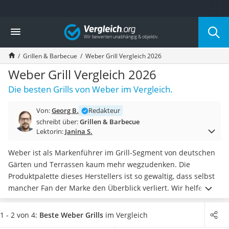
Die beliebtesten Vergleiche nach Kategorie
Vergleich
Baumarkt
Tresor feuerfest
Grillen & Barbecue
Weber Grill Vergleich 2026
Makita-Akku-Rasenmäher
Kappsäge
Weber Grill Vergleich 2026
Smartes Türschloss
Die besten Grills von Weber im Vergleich.
Akku-Rasentrimmer
Feuchtigkeitsmessgerät
Von:
Georg B.
Redakteur
Split-Klimaanlage 2 Innengeräte
schreibt über:
Grillen & Barbecue
Pelletofen
Lektorin:
Janina S.
Bohrmaschine
Tiefbrunnenpumpe
Weber ist als Markenführer im Grill-Segment von deutschen
Fliesenschneider
Gärten und Terrassen kaum mehr wegzudenken. Die
Hochdruckreiniger
Produktpalette dieses Herstellers ist so gewaltig, dass selbst
Doppelschleifer
mancher Fan der Marke den Überblick verliert. Wir helfen
Überwachungskamera
gerne aus: In unserer Test- bzw. Vergleichstabelle finden Sie
Benzinrasenmäher mit Elektrostart
zahlreiche Weber-Grills –
hauptsächlich mit Gas, aber auch
1 - 2 von 4:
Beste Weber Grills
im Vergleich
Akku-Laubsauger
mit Holzkohle
befeuerte – mit allen wichtigen Daten im