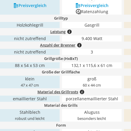
mehr anzeigen
Preis­vergleich
Preis­vergleich
Ratenzahlung
Grilltyp
Holzkohlegrill
Gasgrill
Leistung
nicht zutreffend
9.400 Watt
Anzahl der Brenner
nicht zutreffend
3
Grillgröße (HxBxT)
88 x 54 x 53 cm
132,1 x 115,6 x 61 cm
Größe der Grillfläche
klein
groß
47 x 47 cm
60 x 44 cm
Material des Grillrosts
emaillierter Stahl
porzellanemaillierter Stahl
Material des Grills
Stahlblech
Aluguss
robust und leicht
besonders leicht
Form