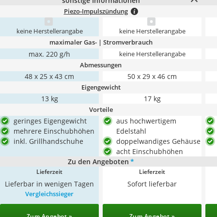
sonstige Informationen
Piezo-Impulszündung
keine Herstellerangabe
keine Herstellerangabe
maximaler Gas- | Stromverbrauch
max. 220 g/h
keine Herstellerangabe
Abmessungen
48 x 25 x 43 cm
50 x 29 x 46 cm
Eigengewicht
13 kg
17 kg
Vorteile
geringes Eigengewicht
aus hochwertigem
mehrere Einschubhöhen
Edelstahl
inkl. Grillhandschuhe
doppelwandiges Gehäuse
acht Einschubhöhen
Zu den Angeboten
*
Lieferzeit
Lieferzeit
Lieferbar in wenigen Tagen
Sofort lieferbar
Vergleichssieger
Zum Angebot »
Zum Angebot »