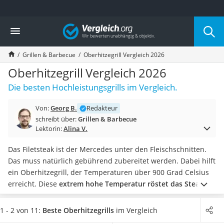
Die beliebtesten Vergleiche nach Kategorie
Vergleich
Baumarkt
Tresor feuerfest
Grillen & Barbecue
Oberhitzegrill Vergleich 2026
Makita-Akku-Rasenmäher
Kappsäge
Oberhitzegrill Vergleich 2026
Smartes Türschloss
Die besten Hochleistungsgrills im Vergleich.
Akku-Rasentrimmer
Feuchtigkeitsmessgerät
Von:
Georg B.
Redakteur
Split-Klimaanlage 2 Innengeräte
schreibt über:
Grillen & Barbecue
Pelletofen
Lektorin:
Alina V.
Bohrmaschine
Tiefbrunnenpumpe
Das Filetsteak ist der Mercedes unter den Fleischschnitten.
Fliesenschneider
Das muss natürlich gebührend zubereitet werden. Dabei hilft
Hochdruckreiniger
ein Oberhitzegrill, der Temperaturen über 900 Grad Celsius
Doppelschleifer
erreicht. Diese
extrem hohe Temperatur röstet das Steak
Überwachungskamera
zur Perfektion
, das Äußere bildet eine wunderbar gebräunte
Benzinrasenmäher mit Elektrostart
Kruste, während das Innere des Steaks saftig zart bleibt.
Ein
1 - 2 von 11:
Beste Oberhitzegrills
im Vergleich
Akku-Laubsauger
Hochleistungsgrill sollte über eine
Brennerleistung von