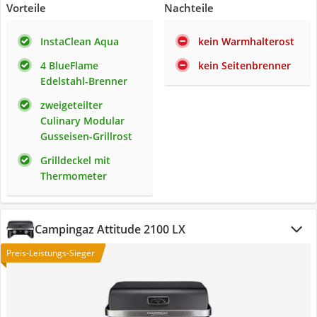
Vorteile
Nachteile
InstaClean Aqua
kein Warmhalterost
4 BlueFlame
kein Seitenbrenner
Edelstahl-Brenner
zweigeteilter
Culinary Modular
Gusseisen-Grillrost
Grilldeckel mit
Thermometer
Campingaz Attitude 2100 LX
Preis-Leistungs-Sieger