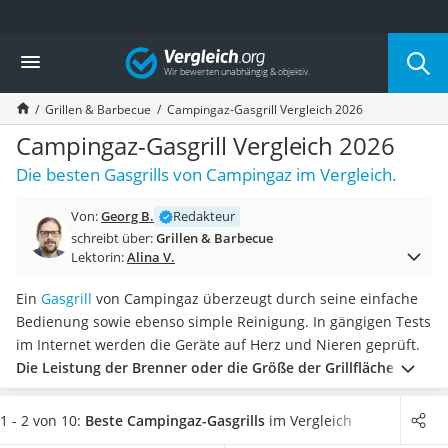
Die beliebtesten Vergleiche nach Kategorie
Vergleich
Baumarkt
Tresor feuerfest
Grillen & Barbecue
Campingaz-Gasgrill Vergleich 2026
Makita-Akku-Rasenmäher
Kappsäge
Campingaz-Gasgrill Vergleich 2026
Smartes Türschloss
Die besten Gasgrills von Campingaz im Vergleich.
Akku-Rasentrimmer
Feuchtigkeitsmessgerät
Von:
Georg B.
Redakteur
Split-Klimaanlage 2 Innengeräte
schreibt über:
Grillen & Barbecue
Pelletofen
Lektorin:
Alina V.
Bohrmaschine
Tiefbrunnenpumpe
Ein
Gasgrill
von Campingaz überzeugt durch seine einfache
Fliesenschneider
Bedienung sowie ebenso simple Reinigung. In gängigen Tests
Hochdruckreiniger
im Internet werden die Geräte auf Herz und Nieren geprüft.
Doppelschleifer
Die Leistung der Brenner oder die Größe der Grillfläche
sind
Überwachungskamera
nur einige Beispiele der Merkmale, auf welche die Gasgrills
Benzinrasenmäher mit Elektrostart
dabei getestet werden.
Wählen Sie jetzt aus unserer
1 - 2 von 10:
Beste Campingaz-Gasgrills
im Vergleich
Akku-Laubsauger
Vergleichstabelle
einen gut ausgestatteten Campingaz-