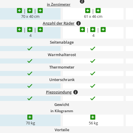
in Zentimeter
70 x 40 cm
61 x 46 cm
Anzahl der Räder
4
4
Seitenablage
Warmhalterost
Thermometer
Unterschrank
Piezozündung
Gewicht
in Kilogramm
70 kg
56 kg
Vorteile