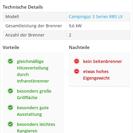
Technische Details
Modell
Campingaz 3 Series RBS LX
Gesamtleistung der Brenner
9,6 kW
Anzahl der Brenner
2
Vorteile
Nachteile
gleichmäßige
kein Seitenbrenner
Hitzeverteilung
etwas hohes
durch
Eigengewicht
Infrarotbrenner
besonders große
Grillfläche
besonders gute
Ausstattung
besonders leichtes
Rangieren