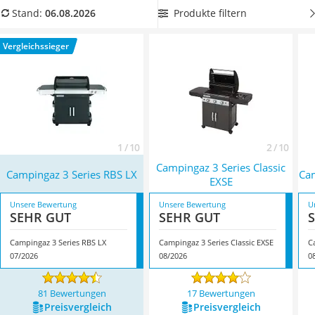
Löschdecke
Gasgrill mit mehreren Brennern
, um für eine gleichmäßige
Produkte filtern
Stand:
06.08.2026
Multimeter
Verteilung der Hitze auf dem Grillrost zu sorgen. Überzeugt
Winterharte Palmen
hat uns hier im August 2026 besonders das Modell
Vergleichssieger
Gasdurchlauferhitzer
Campingaz 3 Series RBS LX
*
mit seinen Eigenschaften.
Service
1 / 10
2 / 10
Campingaz 3 Series Classic
Campingaz 3 Series RBS LX
Ca
EXSE
Unsere Bewertung
Unsere Bewertung
U
SEHR GUT
SEHR GUT
Campingaz 3 Series RBS LX
Campingaz 3 Series Classic EXSE
C
07/2026
08/2026
0
81 Bewertungen
17 Bewertungen
Preis­vergleich
Preis­vergleich