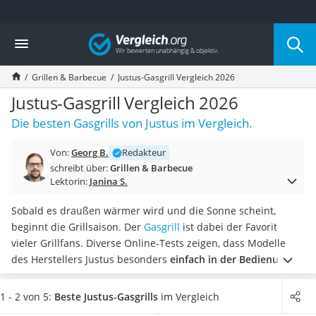
Die beliebtesten Vergleiche nach Kategorie
Vergleich
Baumarkt
Tresor feuerfest
Grillen & Barbecue
Justus-Gasgrill Vergleich 2026
Makita-Akku-Rasenmäher
Kappsäge
Justus-Gasgrill Vergleich 2026
Smartes Türschloss
Die besten Gasgrills von Justus im Vergleich.
Akku-Rasentrimmer
Feuchtigkeitsmessgerät
Von:
Georg B.
Redakteur
Split-Klimaanlage 2 Innengeräte
schreibt über:
Grillen & Barbecue
Pelletofen
Lektorin:
Janina S.
Bohrmaschine
Tiefbrunnenpumpe
Sobald es draußen wärmer wird und die Sonne scheint,
Fliesenschneider
beginnt die Grillsaison. Der
Gasgrill
ist dabei der Favorit
Hochdruckreiniger
vieler Grillfans. Diverse Online-Tests zeigen, dass Modelle
Doppelschleifer
des Herstellers Justus besonders
einfach in der Bedienung
Überwachungskamera
sind
und sich nach dem Grillen ebenso einfach reinigen
Benzinrasenmäher mit Elektrostart
lassen.
Wählen Sie jetzt aus unserer Vergleichstabelle
einen
1 - 2 von 5:
Beste Justus-Gasgrills
im Vergleich
Akku-Laubsauger
leistungsstarken Justus-Gasgrill mit Seitenbrenner
, um im