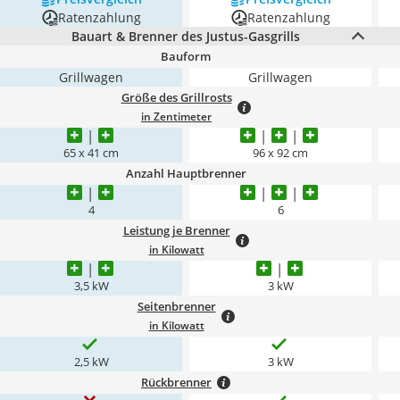
Ratenzahlung
Ratenzahlung
Bauart & Brenner des Justus-Gasgrills
Bauform
Grillwagen
Grillwagen
Größe des Grillrosts
in Zentimeter
65 x 41 cm
96 x 92 cm
Anzahl Hauptbrenner
4
6
Leistung je Brenner
in Kilowatt
3,5 kW
3 kW
Seitenbrenner
in Kilowatt
2,5 kW
3 kW
Rückbrenner