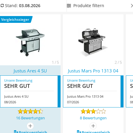
Löschdecke
Sommer für das perfekte Grillerlebnis zu sorgen. Überzeugt
Produkte filtern
Stand:
03.08.2026
Multimeter
hat uns hier im August 2026 besonders das Modell
Justus
Winterharte Palmen
Ares 4 SU
*
mit seinen Eigenschaften.
Vergleichssieger
Gasdurchlauferhitzer
Service
1 / 5
2 / 5
Justus Ares 4 SU
Justus Mars Pro 1313 04
Unsere Bewertung
Unsere Bewertung
U
SEHR GUT
SEHR GUT
Justus Ares 4 SU
Justus Mars Pro 1313 04
J
08/2026
07/2026
0
16 Bewertungen
8 Bewertungen
mehr anzeigen
mehr anzeigen
Preis­vergleich
Preis­vergleich