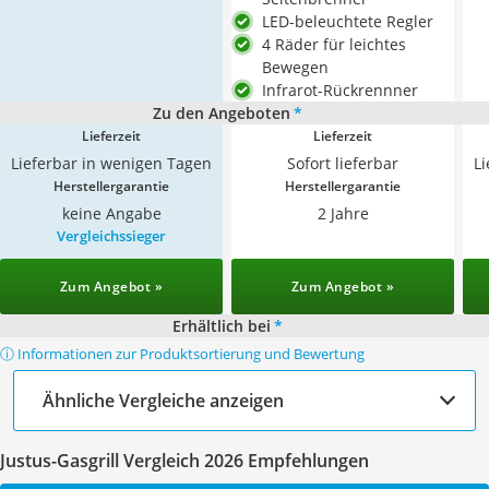
LED-beleuchtete Regler
4 Räder für leichtes
Bewegen
Infrarot-Rückrennner
Zu den Angeboten
*
Lieferzeit
Lieferzeit
Lieferbar in wenigen Tagen
Sofort lieferbar
L
Herstellergarantie
Herstellergarantie
keine Angabe
2 Jahre
Vergleichssieger
Zum Angebot »
Zum Angebot »
Erhältlich bei
*
ⓘ Informationen zur Produktsortierung und Bewertung
Ähnliche Vergleiche anzeigen
Justus-Gasgrill Vergleich 2026 Empfehlungen