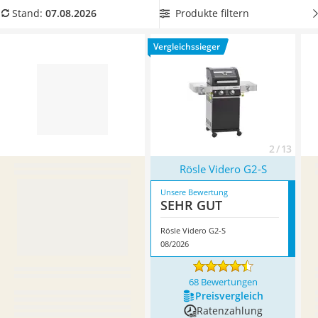
Löschdecke
Sie auf dem heimischen Balkon die neue Grillsaison einleiten.
Produkte filtern
Stand:
07.08.2026
Multimeter
Überzeugt hat uns hier im August 2026 besonders das
Winterharte Palmen
Modell
Rösle Videro G2-S
*
mit seinen Eigenschaften.
Vergleichssieger
Gasdurchlauferhitzer
Service
2 / 13
Rösle Videro G2-S
Unsere Bewertung
SEHR GUT
Rösle Videro G2-S
08/2026
68 Bewertungen
Preis­vergleich
Ratenzahlung