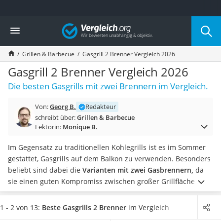
Die beliebtesten Vergleiche nach Kategorie
Vergleich
Baumarkt
Tresor feuerfest
Grillen & Barbecue
Gasgrill 2 Brenner Vergleich 2026
Makita-Akku-Rasenmäher
Kappsäge
Gasgrill 2 Brenner Vergleich 2026
Smartes Türschloss
Die besten Gasgrills mit zwei Brennern im Vergleich.
Akku-Rasentrimmer
Feuchtigkeitsmessgerät
Von:
Georg B.
Redakteur
Split-Klimaanlage 2 Innengeräte
schreibt über:
Grillen & Barbecue
Pelletofen
Lektorin:
Monique B.
Bohrmaschine
Tiefbrunnenpumpe
Im Gegensatz zu traditionellen Kohlegrills ist es im Sommer
Fliesenschneider
gestattet, Gasgrills auf dem Balkon zu verwenden. Besonders
Hochdruckreiniger
beliebt sind dabei die
Varianten mit zwei Gasbrennern,
da
Doppelschleifer
sie einen guten Kompromiss zwischen großer Grillfläche und
Überwachungskamera
kompakter Größe bieten.
Nutzen Sie die ersten warmen Tage
Benzinrasenmäher mit Elektrostart
des Jahres und
kaufen Sie jetzt Ihren neuen Gasgrill.
1 - 2 von 13:
Beste Gasgrills 2 Brenner
im Vergleich
Akku-Laubsauger
Genießen Sie nahezu rauchfreies Grillen im Praxistest, wenn