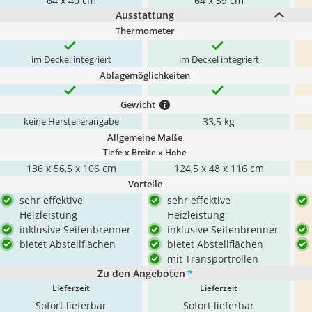
64 x 40 cm
64 x 39 cm
Ausstattung
Thermometer
im Deckel integriert
im Deckel integriert
Ablagemöglichkeiten
Gewicht
33,5 kg
keine Herstellerangabe
Allgemeine Maße
Tiefe x Breite x Höhe
136 x 56,5 x 106 cm
124,5 x 48 x 116 cm
Vorteile
sehr effektive
sehr effektive
Heizleistung
Heizleistung
inklusive Seitenbrenner
inklusive Seitenbrenner
bietet Abstellflächen
bietet Abstellflächen
mit Transportrollen
Zu den Angeboten
*
Lieferzeit
Lieferzeit
Sofort lieferbar
Sofort lieferbar