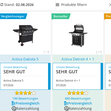
Löschdecke
aus unserer Vergleichstabelle einen
Activa-Gasgrill mit
Produkte filtern
Stand:
02.08.2026
Multimeter
integriertem Thermometer
, damit Sie die Temperatur im
Winterharte Palmen
Garraum stets im Auge behalten können und das Grillgut
Vergleichssieger
Bestseller
Pre
Gasdurchlauferhitzer
nicht verbrennt. Überzeugt hat uns hier im August 2026
Service
besonders das Modell
Activa Dakota 5
*
mit seinen
Eigenschaften.
1 / 9
2 / 9
Activa Dakota 5
Activa Detroit 4 + 1
Unsere Bewertung
Unsere Bewertung
U
SEHR GUT
SEHR GUT
Activa Dakota 5
Activa Detroit 4 + 1
A
07/2026
07/2026
0
196 Bewertungen
880 Bewertungen
Preis­vergleich
Preis­vergleich
Ratenzahlung
Ratenzahlung