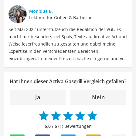
Monique B.
Lektorin für Grillen & Barbecue
Seit Mai 2022 unterstütze ich die Redaktion der VGL. Es
macht mir besonders viel Spaß, Texte auf kreative Art und
Weise leserfreundlich zu gestalten und dabei meine
Expertise in den verschiedensten Bereichen
einzubringen. In meiner Freizeit mache ich gerne und viel
Sport und probiere dabei immer wieder neue Sportarten
aus. Als Lektorin liegt mein Fokus darauf, Texte auf ihre
Klarheit, Verständlichkeit und stilistische Korrektheit zu
Hat Ihnen dieser Activa-Gasgrill Vergleich gefallen?
überprüfen. Mein Ziel ist es dabei, die Qualität und den
Ausdruck der Texte zu verbessern, um Ihnen eine
Ja
Nein
angenehme Leseerfahrung zu bieten. Durch meine
langjährige Erfahrung als Lektorin will ich vor allem dazu
beitragen, dass die Inhalte unserer Redaktion optimal
präsentiert werden und ihre volle Wirkung entfalten.
5,0 / 5
(1) Bewertungen