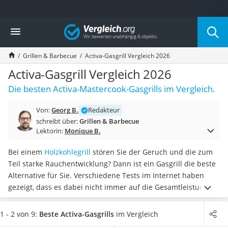
Die beliebtesten Vergleiche nach Kategorie
Vergleich
Baumarkt
Tresor feuerfest
Grillen & Barbecue
Activa-Gasgrill Vergleich 2026
Makita-Akku-Rasenmäher
Kappsäge
Activa-Gasgrill Vergleich 2026
Smartes Türschloss
Die besten Activa-Mastercook-Gasgrills im Vergleich.
Akku-Rasentrimmer
Feuchtigkeitsmessgerät
Von:
Georg B.
Redakteur
Split-Klimaanlage 2 Innengeräte
schreibt über:
Grillen & Barbecue
Pelletofen
Lektorin:
Monique B.
Bohrmaschine
Tiefbrunnenpumpe
Bei einem
Holzkohlegrill
stören Sie der Geruch und die zum
Fliesenschneider
Teil starke Rauchentwicklung? Dann ist ein Gasgrill die beste
Hochdruckreiniger
Alternative für Sie. Verschiedene Tests im Internet haben
Doppelschleifer
gezeigt, dass es dabei nicht immer auf die Gesamtleistung,
Überwachungskamera
angegeben in Kilowatt, ankommt. Viel eher kann ein
einzelner
Benzinrasenmäher mit Elektrostart
Seitenbrenner
bei Ihrem neuen Activa-Gasgrill sinnvoll sein,
1 - 2 von 9:
Beste Activa-Gasgrills
im Vergleich
Akku-Laubsauger
um die Speisen auf dem Rost warmzuhalten.
Wählen Sie jetzt