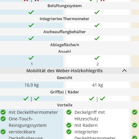
Belüftungssystem
Integriertes Thermometer
Ascheauffangbehälter
Ablagefläche/n
Anzahl
1
2
Mobilität des Weber-Holzkohlegrills
Gewicht
16,9 kg
41 kg
Griff(e) | Räder
Vorteile
mit Deckelthermometer
Deckelgriff mit
One-Touch-
Hitzeschutz
Reinigungssystem
mit Rädern
versteckbare
integrierter
Deckelhalterung
Deckelthermometer