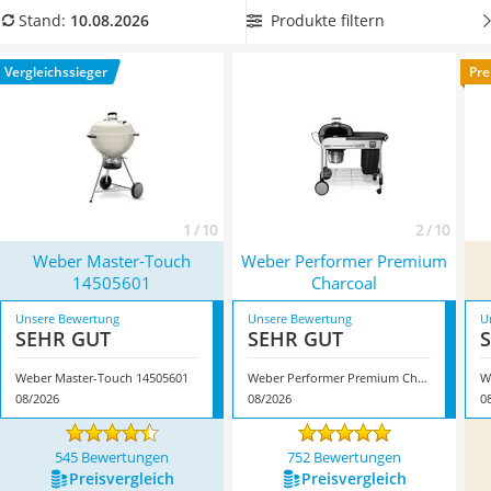
Löschdecke
rauchigen Touch.
Wählen Sie jetzt einen Weber-
Produkte filtern
Stand:
10.08.2026
Multimeter
Holzkohlegrill mit integriertem Thermometer
aus unserer
Winterharte Palmen
Vergleichstabelle, um einwandfreie Gerichte zu zaubern.
Vergleichssieger
Pre
Gasdurchlauferhitzer
Überzeugt hat uns hier im August 2026 besonders das
Service
Modell
Weber Master-Touch 14505601
*
mit seinen
Eigenschaften.
1 / 10
2 / 10
Weber Master-Touch
Weber Performer Premium
14505601
Charcoal
Unsere Bewertung
Unsere Bewertung
U
SEHR GUT
SEHR GUT
Weber Master-Touch 14505601
Weber Performer Premium Charcoal
W
08/2026
08/2026
0
545 Bewertungen
752 Bewertungen
Preis­vergleich
Preis­vergleich