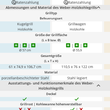
Ratenzahlung
Ratenzahlung
Abmessungen und Material des Weber-Holzkohlegrills
Grilltyp
Befeuerungsart
Kugelgrill
Grillwagen
Holzkohle
Holzkohle
Größe der Grillfläche
(L x B bzw. Ø)
Ø 57 cm
Ø 55,9
Gesamtgröße
(L x T x H)
61 x 74,9 x 106,7 cm
110,5 x 76 x 122 cm
Material
porzellanbeschichteter Stahl
Stahl legiert
Ausstattungs- und Funktionsmerkmale des Weber-
Holzkohlegrills
Deckel
Grillrost | Kohlewanne höhenverstellbar