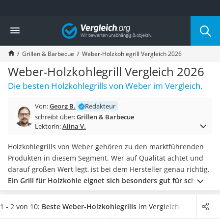
Die beliebtesten Vergleiche nach Kategorie
Vergleich
Baumarkt
Tresor feuerfest
Grillen & Barbecue
Weber-Holzkohlegrill Vergleich 2026
Makita-Akku-Rasenmäher
Kappsäge
Weber-Holzkohlegrill Vergleich 2026
Smartes Türschloss
Die besten Holzkohlegrills von Weber im Vergleich.
Akku-Rasentrimmer
Feuchtigkeitsmessgerät
Von:
Georg B.
Redakteur
Split-Klimaanlage 2 Innengeräte
schreibt über:
Grillen & Barbecue
Pelletofen
Lektorin:
Alina V.
Bohrmaschine
Tiefbrunnenpumpe
Holzkohlegrills von Weber gehören zu den marktführenden
Fliesenschneider
Produkten in diesem Segment. Wer auf Qualität achtet und
Hochdruckreiniger
darauf großen Wert legt, ist bei dem Hersteller genau richtig.
Doppelschleifer
Ein Grill für Holzkohle eignet sich besonders gut für schöne
Überwachungskamera
Sommerabende im Garten mit der Familie.
Auf
Grillkohle
Benzinrasenmäher mit Elektrostart
zubereitetes Essen schmeckt laut diversen Tests im Internet
1 - 2 von 10:
Beste Weber-Holzkohlegrills
im Vergleich
Akku-Laubsauger
besonders aromatisch und verleiht einen einzigartigen