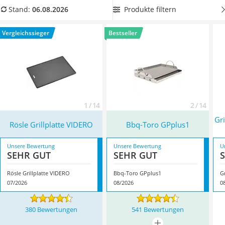
Löschdecke
auf andere
Materialien wie Edelstahl
setzen. Je nachdem,
Produkte filtern
Stand:
06.08.2026
Multimeter
was Sie grillen, macht eine
geriffelte oder glatte Oberfläche
Winterharte Palmen
Sinn – oder die Kombination aus beiden Varianten.
Vergleichssieger
Bestseller
Gasdurchlauferhitzer
Überzeugt hat uns hier im August 2026 besonders das
Service
Modell
Rösle Grillplatte VIDERO
*
mit seinen Eigenschaften.
1 / 14
2 / 14
Gri
Rösle Grillplatte VIDERO
Bbq-Toro GPplus1
Unsere Bewertung
Unsere Bewertung
U
SEHR GUT
SEHR GUT
Rösle Grillplatte VIDERO
Bbq-Toro GPplus1
07/2026
08/2026
0
380 Bewertungen
541 Bewertungen