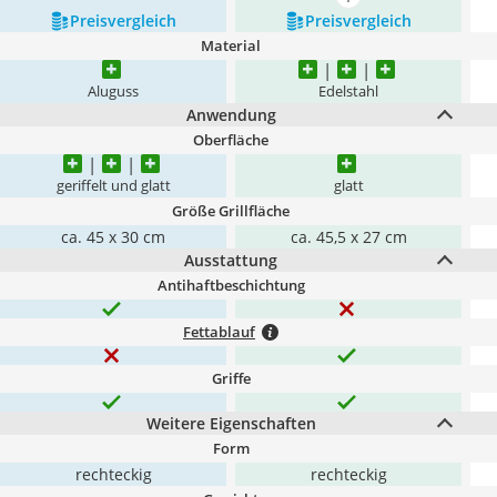
mehr anzeigen
Preis­vergleich
Preis­vergleich
Material
Aluguss
Edelstahl
Anwendung
Oberfläche
geriffelt und glatt
glatt
Größe Grillfläche
ca. 45 x 30 cm
ca. 45,5 x 27 cm
Ausstattung
Antihaftbeschichtung
Fettablauf
Griffe
Weitere Eigenschaften
Form
rechteckig
rechteckig