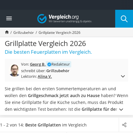
Die beliebtesten Vergleiche nach Kategorie
Vergleich
Baumarkt
Tresor feuerfest
Grillzubehör
Grillplatte Vergleich 2026
Makita-Akku-Rasenmäher
Kappsäge
Grillplatte Vergleich 2026
Smartes Türschloss
Die besten Feuerplatten im Vergleich.
Akku-Rasentrimmer
Feuchtigkeitsmessgerät
Von:
Georg B.
Redakteur
Split-Klimaanlage 2 Innengeräte
schreibt über:
Grillzubehör
Pelletofen
Lektorin:
Alina V.
Bohrmaschine
Tiefbrunnenpumpe
Sie grillen bei den ersten Sommertemperaturen an und
Fliesenschneider
wollen den
Grillgeschmack jetzt auch zu Hause
haben? Wenn
Hochdruckreiniger
Sie eine Grillplatte für die Küche suchen, muss das Produkt
Doppelschleifer
den wichtigsten Test bestehen: Ist die
Grillplatte für den
Überwachungskamera
Herd
geeignet? Finden Sie die für Sie beste Grillplatte in
Benzinrasenmäher mit Elektrostart
unserer Vergleichstabelle.
Aufs Material kommt es an: Als
1 - 2 von 14:
Beste Grillplatten
im Vergleich
Akku-Laubsauger
Alternative zur Grillplatte aus Gusseisen gibt es Artikel, die