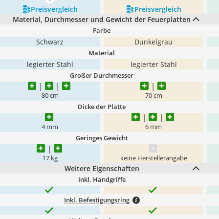
mehr anzeigen
Preis­vergleich
Preis­vergleich
Material, Durchmesser und Gewicht der Feuerplatten
Farbe
Schwarz
Dunkelgrau
Material
legierter Stahl
legierter Stahl
Großer Durchmesser
80 cm
70 cm
Dicke der Platte
4 mm
6 mm
Geringes Gewicht
17 kg
keine Herstellerangabe
Weitere Eigenschaften
Inkl. Handgriffe
Inkl. Befestigungsring