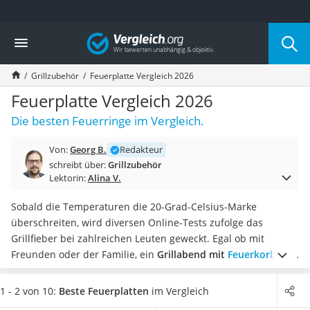
Die beliebtesten Vergleiche nach Kategorie
Vergleich
Baumarkt
Tresor feuerfest
Grillzubehör
Feuerplatte Vergleich 2026
Makita-Akku-Rasenmäher
Kappsäge
Feuerplatte Vergleich 2026
Smartes Türschloss
Die besten Feuerringe im Vergleich.
Akku-Rasentrimmer
Feuchtigkeitsmessgerät
Von:
Georg B.
Redakteur
Split-Klimaanlage 2 Innengeräte
schreibt über:
Grillzubehör
Pelletofen
Lektorin:
Alina V.
Bohrmaschine
Tiefbrunnenpumpe
Sobald die Temperaturen die 20-Grad-Celsius-Marke
Fliesenschneider
überschreiten, wird diversen Online-Tests zufolge das
Hochdruckreiniger
Grillfieber bei zahlreichen Leuten geweckt. Egal ob mit
Doppelschleifer
Freunden oder der Familie, ein
Grillabend mit
Feuerkorb
und
Überwachungskamera
leckeren Köstlichkeiten auf der Grillplatte
ist bei jedermann
Benzinrasenmäher mit Elektrostart
beliebt.
Wählen Sie jetzt aus unserer Produkttabelle
Ihre
1 - 2 von 10:
Beste Feuerplatten
im Vergleich
Akku-Laubsauger
Feuerplatte mit einem besonders großen Durchmesser
, um