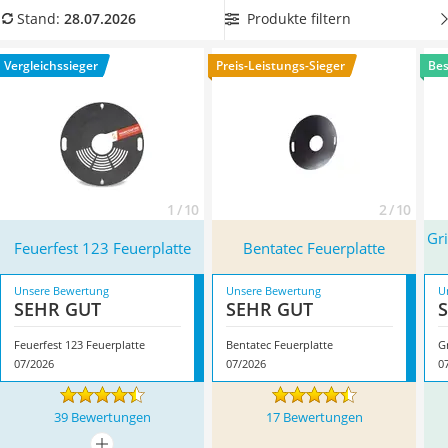
Löschdecke
so viele Gäste wie möglich auf einmal versorgen zu können.
Produkte filtern
Stand:
28.07.2026
Multimeter
Überzeugt hat uns hier im Juli 2026 besonders das Modell
Winterharte Palmen
Feuerfest 123 Feuerplatte
*
mit seinen Eigenschaften.
Vergleichssieger
Preis-Leistungs-Sieger
Bes
Gasdurchlauferhitzer
Service
1 / 10
2 / 10
Gri
Feuerfest 123 Feuerplatte
Bentatec Feuerplatte
Unsere Bewertung
Unsere Bewertung
U
SEHR GUT
SEHR GUT
Feuerfest 123 Feuerplatte
Bentatec Feuerplatte
07/2026
07/2026
0
39 Bewertungen
17 Bewertungen