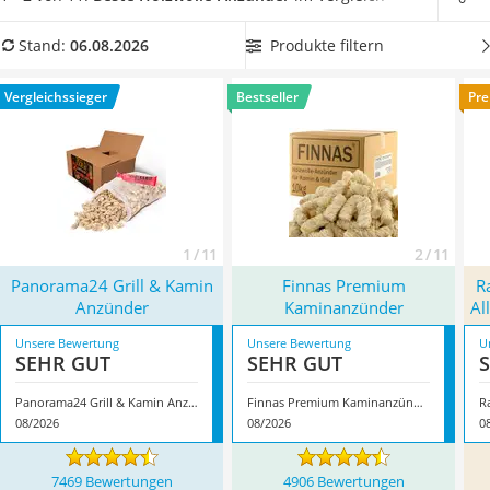
Löschdecke
umweltfreundlich. Dennoch sollten Sie auf den Verzicht von
Multimeter
Paraffin achten.
Wählen Sie jetzt aus unserer
Produkte filtern
Stand:
06.08.2026
Winterharte Palmen
Vergleichstabelle einen
Holzwolle-Anzünder mit langer
Gasdurchlauferhitzer
Brenndauer, damit Ihr Ofen effektiv und schnell entzündet
Vergleichssieger
Bestseller
Pre
Service
ist
. Überzeugt hat uns hier im August 2026 besonders das
Modell
Panorama24 Grill & Kamin Anzünder
*
mit seinen
Eigenschaften.
1 / 11
2 / 11
Panorama24 Grill & Kamin
Finnas Premium
R
Anzünder
Kaminanzünder
Al
Unsere Bewertung
Unsere Bewertung
U
SEHR GUT
SEHR GUT
Panorama24 Grill & Kamin Anzünder
Finnas Premium Kaminanzünder
08/2026
08/2026
0
7469 Bewertungen
4906 Bewertungen