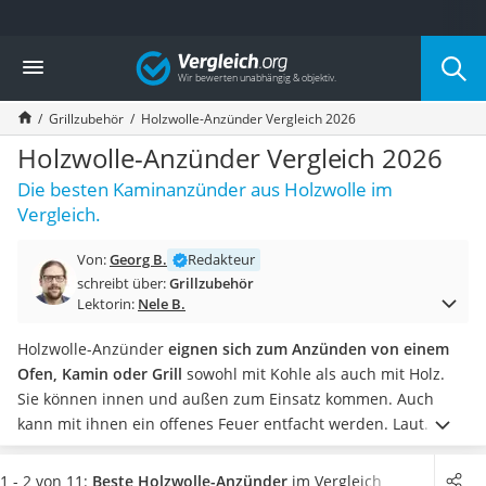
Die beliebtesten Vergleiche nach Kategorie
Vergleich
Baumarkt
Tresor feuerfest
Grillzubehör
Holzwolle-Anzünder Vergleich 2026
Makita-Akku-Rasenmäher
Kappsäge
Holzwolle-Anzünder Vergleich 2026
Smartes Türschloss
Die besten Kaminanzünder aus Holzwolle im
Akku-Rasentrimmer
Vergleich.
Feuchtigkeitsmessgerät
Split-Klimaanlage 2 Innengeräte
Von:
Georg B.
Redakteur
Pelletofen
schreibt über:
Grillzubehör
Bohrmaschine
Lektorin:
Nele B.
Tiefbrunnenpumpe
Fliesenschneider
Holzwolle-Anzünder
eignen sich zum Anzünden von einem
Hochdruckreiniger
Ofen, Kamin oder Grill
sowohl mit Kohle als auch mit Holz.
Doppelschleifer
Sie können innen und außen zum Einsatz kommen. Auch
Überwachungskamera
kann mit ihnen ein offenes Feuer entfacht werden. Laut
Benzinrasenmäher mit Elektrostart
diversen Tests im Internet gilt das Material Holzwolle im
Akku-Laubsauger
Vergleich zu einem herkömmlichen
Grillanzünder
als sehr
1 - 2 von 11:
Beste Holzwolle-Anzünder
im Vergleich