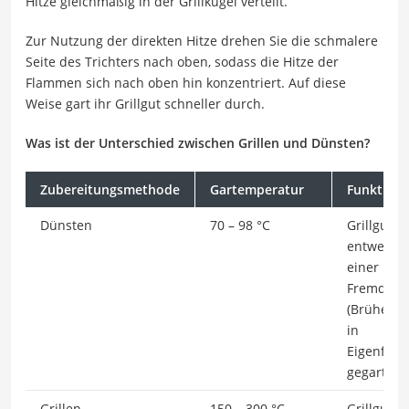
Hitze gleichmäßig in der Grillkugel verteilt.
Zur Nutzung der direkten Hitze drehen Sie die schmalere
Seite des Trichters nach oben, sodass die Hitze der
Flammen sich nach oben hin konzentriert. Auf diese
Weise gart ihr Grillgut schneller durch.
Was ist der Unterschied zwischen Grillen und Dünsten?
Zubereitungsmethode
Gartemperatur
Funktion
Dünsten
70 – 98 °C
Grillgut w
entweder 
einer
Fremdflüs
(Brühe, Fe
in
Eigenflüss
gegart.
Grillen
150 – 300 °C
Grillgut w