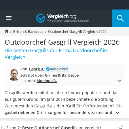
Die beliebtesten Vergleiche nach Kategorie
Vergleich
Baumarkt
Tresor feuerfest
Grillen & Barbecue
Outdoorchef-Gasgrill Vergleich 2026
Makita-Akku-Rasenmäher
Kappsäge
Outdoorchef-Gasgrill Vergleich 2026
Smartes Türschloss
Die besten Gasgrills der Firma Outdoorchef im
Akku-Rasentrimmer
Vergleich.
Feuchtigkeitsmessgerät
Split-Klimaanlage 2 Innengeräte
Von:
Georg B.
Redakteur
Pelletofen
schreibt über:
Grillen & Barbecue
Bohrmaschine
Lektorin:
Monique B.
Tiefbrunnenpumpe
Fliesenschneider
Gasgrills werden mit den Jahren immer populärer und das
Hochdruckreiniger
aus gutem Grund. Im Jahr 2014 bezeichnete die Stiftung
Doppelschleifer
Warentest den Gasgrill als den "Grill für Perfektionisten". Die
Überwachungskamera
gasbetriebenen Grills sorgen für besonders zartes und
Benzinrasenmäher mit Elektrostart
saftiges Fleisch.
Kaum eine Firma hat dabei mehr
Akku-Laubsauger
Pionierarbeit für den Vormarsch der Gasgrills geleistet als
1 - 2 von 2:
Beste Outdoorchef Gasgrills
im Vergleich