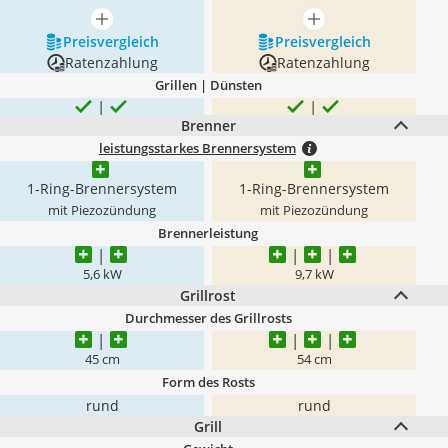
mehr anzeigen
mehr anzeigen
Preis­vergleich
Preis­vergleich
Ratenzahlung
Ratenzahlung
Grillen | Dünsten
Brenner
leistungsstarkes Brennersystem
1-Ring-Brennersystem
1-Ring-Brennersystem
mit Piezozündung
mit Piezozündung
Brennerleistung
5,6 kW
9,7 kW
Grillrost
Durchmesser des Grillrosts
45 cm
54 cm
Form des Rosts
rund
rund
Grill