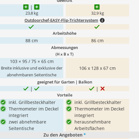
Gewicht
23,8 kg
32,9 kg
Outdoorchef-EASY-Flip-Trichtersystem
Arbeitshöhe
88 cm
86 cm
Abmessungen
(H x B x T)
103 × 95 / 75 × 65 cm
106 x 128 x 67 cm
Breite inklusive und exklusive der
abnehmbaren Seitentische
geeignet für Garten | Balkon
Vorteile
inkl. Grillbesteckhalter
inkl. Grillbesteckhalter
Thermometer im Deckel
Thermometer im Deckel
integriert
integriert
zwei abnehmbare
herausnehmbare
Seitentische
Arbeitsflächen
Zu den Angeboten
*