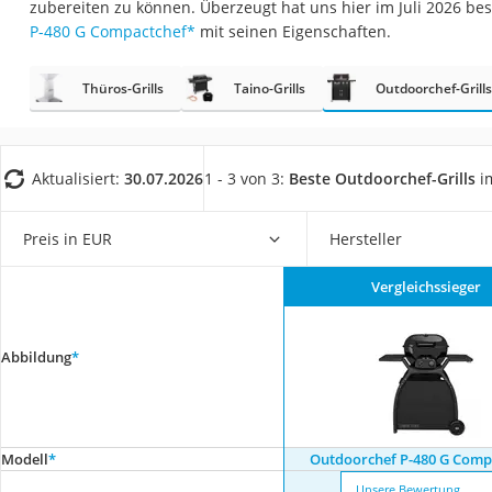
zubereiten zu können. Überzeugt hat uns hier im Juli 2026 b
Fliesenschneider
P-480 G Compactchef
*
mit seinen Eigenschaften.
Hochdruckreinige
Doppelschleifer
Thüros-Grills
Taino-Grills
Outdoorchef-Grills
Überwachungska
Benzinrasenmäher 
Aktualisiert:
30.07.2026
1 - 3 von 3:
Beste Outdoorchef-Grills
im
Akku-Laubsauger
Löschdecke
Preis in EUR
Hersteller
Multimeter
Vergleichssieger
Winterharte Palm
Gasdurchlauferhit
Abbildung
*
Service
Modell
*
Outdoorchef P-480 G Comp
Unsere Bewertung