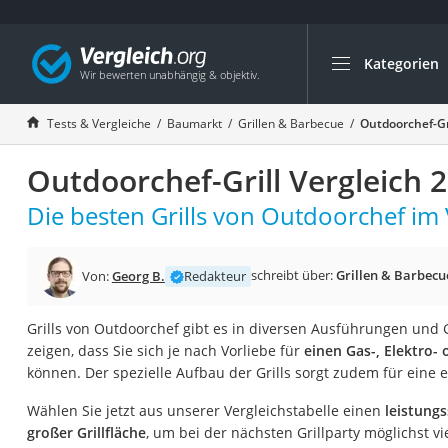
Kategorien
Die beliebtesten V
Baumarkt
Tests & Vergleiche
Baumarkt
Grillen & Barbecue
Outdoorchef-Gri
Tresor feuerfest
Outdoorchef-Grill Vergleich 
Makita-Akku-Rase
Kappsäge
Die besten Grills von Outdoorchef im 
Smartes Türschlos
Akku-Rasentrimm
schreibt über:
Grillen & Barbecu
Von:
Georg B.
Redakteur
Feuchtigkeitsmess
Grills von Outdoorchef gibt es in diversen Ausführungen und 
Split-Klimaanlage 
zeigen, dass Sie sich je nach Vorliebe für
einen Gas-, Elektro-
Pelletofen
können. Der spezielle Aufbau der Grills sorgt zudem für eine 
Bohrmaschine
Wählen Sie jetzt aus unserer Vergleichstabelle einen
leistungs
Tiefbrunnenpump
großer Grillfläche
, um bei der nächsten Grillparty möglichst vi