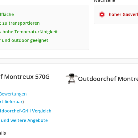
Nachteile
lfläche
hoher Gasver
t zu transportieren
 hohe Temperaturfähigkeit
r und outdoor geeignet
f Montreux 570G
Outdoorchef Montr
 Bewertungen
ort lieferbar
)
tdoorchef-Grill Vergleich
h und weitere Angebote
ils