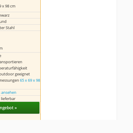
9 x 98 cm
hwarz
rund
ter Stahl
em
e
ransportieren
eraturfähigkeit
 outdoor geeignet
bmessungen
65 x 69 x 98
s ansehen
 lieferbar
ngebot »