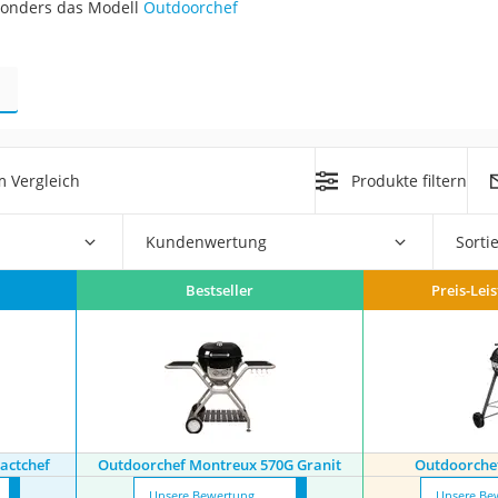
esonders das Modell
Outdoorchef
r
mera
mit Elektrostart
 Vergleich
Produkte filtern
Kundenwertung
Sorti
Bestseller
Preis-Lei
en
zer
actchef
Outdoorchef Montreux 570G Granit
Outdoorchef
Unsere Bewertung
Unsere Be