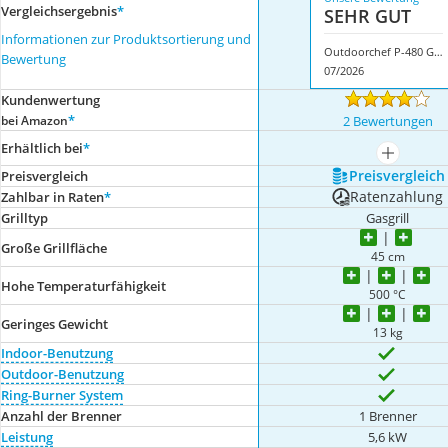
Vergleichsergebnis
*
SEHR GUT
Informationen zur Produktsortierung und
Outdoorchef P-480 G Compactchef
Bewertung
07/2026
Kundenwertung
*
bei Amazon
2 Bewertungen
Erhältlich bei
*
mehr anze
Preis­vergleich
Preis­vergleich
Ratenzahlung
Zahlbar in Raten
*
Grilltyp
Gasgrill
Große Grillfläche
45 cm
Hohe Temperaturfähigkeit
500 °C
Geringes Gewicht
13 kg
Indoor-Benutzung
Outdoor-Benutzung
Ring-Burner System
Anzahl der Brenner
1 Brenner
Leistung
5,6 kW