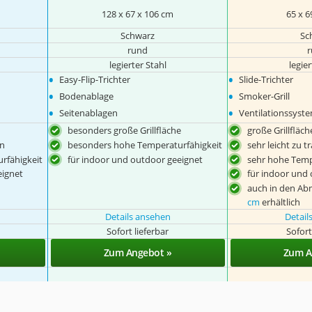
128 x 67 x 106 cm
65 x 6
Schwarz
Sc
rund
legierter Stahl
legier
•
•
Easy-Flip-Trichter
Slide-Trichter
•
•
Bodenablage
Smoker-Grill
•
•
Seitenablagen
Ventilationssyst
besonders große Grillfläche
große Grillfläch
en
besonders hohe Temperaturfähigkeit
sehr leicht zu t
rfähigkeit
für indoor und outdoor geeignet
sehr hohe Temp
eignet
für indoor und
auch in den A
cm
erhältlich
Details ansehen
Detail
Sofort lieferbar
Sofort
Zum Angebot »
Zum A