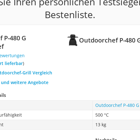
ie Ihren persönlichen Testsiege
Bestenliste.
 P-480 G
Outdoorchef P-480 
ef
Bewertungen
ort lieferbar
)
tdoorchef-Grill Vergleich
h und weitere Angebote
ils
Outdoorchef P-480 G
rfähigkeit
500 °C
ht
13 kg