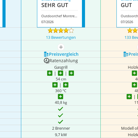
SEHR GUT
GUT
Outdoorchef Montreux 570G Granit
07/2026
07/2026
13 Bewertungen
133 Be
igen
mehr anzeigen
Preis­vergleich
Prei
Ratenzahlung
Gasgrill
Holzk
54 cm
4
360 °C
4
40,8 kg
11
2 Brenner
Modell o
9,7 kW
Holzk