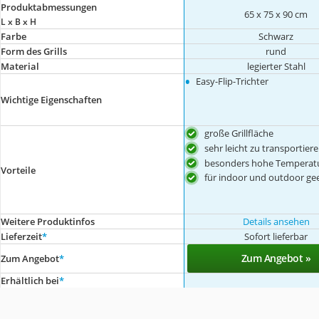
Produktabmessungen
65 x 75 x 90 cm
L x B x H
Farbe
Schwarz
Form des Grills
rund
Material
legierter Stahl
•
Easy-Flip-Trichter
Wichtige Eigenschaften
große Grillfläche
sehr leicht zu transportier
besonders hohe Temperatu
Vorteile
für indoor und outdoor ge
Weitere Produktinfos
Details ansehen
Lieferzeit
*
Sofort lieferbar
Zum Angebot »
Zum Angebot
*
Erhältlich bei
*