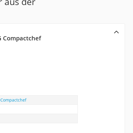
r aus der
G Compactchef
 Compactchef