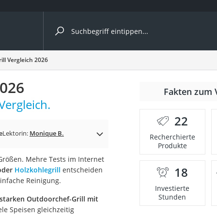
ergleiche nach Kategorie
ll Vergleich 2026
2026
nmäher
Fakten zum 
Vergleich.
s
22
er
e
Lektorin:
Monique B.
Recherchierte
Produkte
gerät
Größen. Mehre Tests im Internet
2 Innengeräte
18
 oder
Holzkohlegrill
entscheiden
einfache Reinigung.
Investierte
Stunden
starken Outdoorchef-Grill mit
e
ele Speisen gleichzeitig