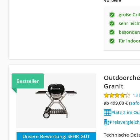
Vorteile
große Gril
sehr leich
besonders
für indoo
Outdoorche
Bestseller
Granit
13
ab 499,00 €
(
Sof
Platz 2 im Ou
Preisvergleic
Technische Deta
Unsere Bewertung:
SEHR GUT