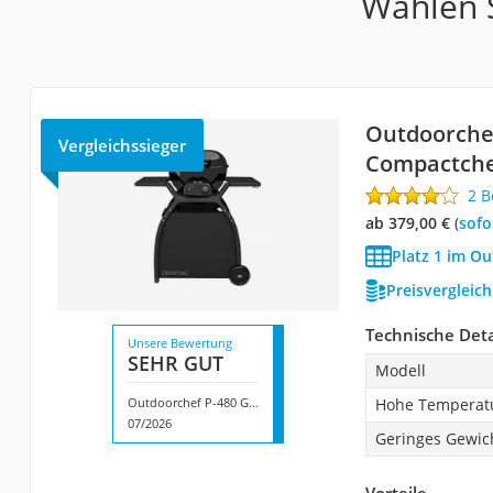
Wählen S
Outdoorchef
Vergleichssieger
Compactch
2 
ab 379,00 €
(
Sof
Platz 1 im Ou
Preisvergleic
Technische Deta
Unsere Bewertung
SEHR GUT
Modell
Outdoorchef P-480 G Compactchef
Hohe Temperatu
07/2026
Geringes Gewic