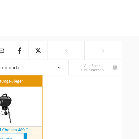
Alle Filter
eren nach
zurücksetzen
stungs-Sieger
 Chelsea 480 C
wertung