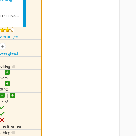
Outdoorchef Chelsea 480 C
wertungen
mehr anzeigen
s­vergleich
ohlegrill
8 cm
80 °C
,7 kg
hne Brenner
ohlegrill