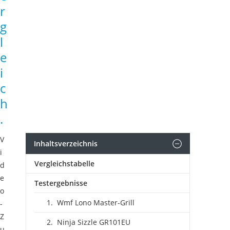
r
g
l
e
i
c
h
.
V
Inhaltsverzeichnis
i
Vergleichstabelle
d
e
Testergebnisse
o
Wmf Lono Master-Grill
-
Z
Ninja Sizzle GR101EU
u