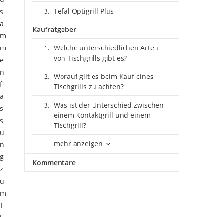
Tefal Optigrill Plus
s
a
Kaufratgeber
m
m
Welche unterschiedlichen Arten
von Tischgrills gibt es?
e
n
Worauf gilt es beim Kauf eines
f
Tischgrills zu achten?
a
Was ist der Unterschied zwischen
s
einem Kontaktgrill und einem
s
Tischgrill?
u
mehr anzeigen
n
g
Kommentare
z
u
m
T