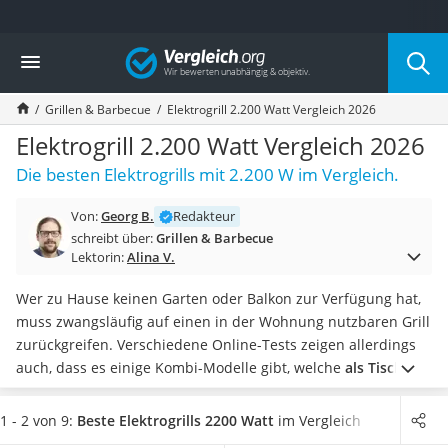
Die beliebtesten Vergleiche nach Kategorie
Vergleich
Baumarkt
Tresor feuerfest
Grillen & Barbecue
Elektrogrill 2.200 Watt Vergleich 2026
Makita-Akku-Rasenmäher
Kappsäge
Elektrogrill 2.200 Watt Vergleich 2026
Smartes Türschloss
Die besten Elektrogrills mit 2.200 W im Vergleich.
Akku-Rasentrimmer
Feuchtigkeitsmessgerät
Von:
Georg B.
Redakteur
Split-Klimaanlage 2 Innengeräte
schreibt über:
Grillen & Barbecue
Pelletofen
Lektorin:
Alina V.
Bohrmaschine
Tiefbrunnenpumpe
Wer zu Hause keinen Garten oder Balkon zur Verfügung hat,
Fliesenschneider
muss zwangsläufig auf einen in der Wohnung nutzbaren Grill
Hochdruckreiniger
zurückgreifen. Verschiedene Online-Tests zeigen allerdings
Doppelschleifer
auch, dass es einige Kombi-Modelle gibt, welche
als Tisch-
Überwachungskamera
und Standgrill verwendet werden können
. Hierzu kann der
Benzinrasenmäher mit Elektrostart
Standfuß einfach montiert beziehungsweise abmontiert
1 - 2 von 9:
Beste Elektrogrills 2200 Watt
im Vergleich
Akku-Laubsauger
werden. Zusätzliche Ausstattungsmerkmale erhöhen zudem