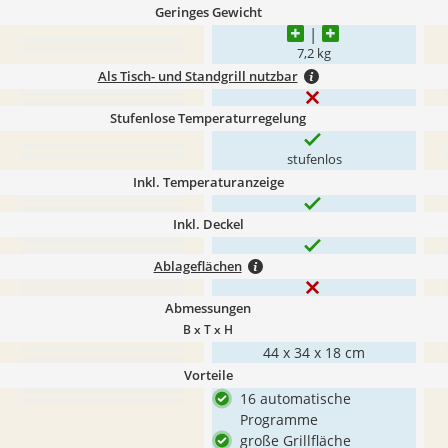
Geringes Gewicht
7,2 kg
Als Tisch- und Standgrill nutzbar
Stufenlose Temperaturregelung
stufenlos
Inkl. Temperaturanzeige
Inkl. Deckel
Ablageflächen
Abmessungen
B x T x H
44 x 34 x 18 cm
Vorteile
16 automatische
Programme
große Grillfläche