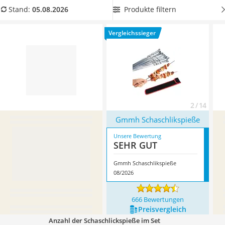
Löschdecke
mit einem hitzebeständigen Griff
, den Sie ohne
Produkte filtern
Stand:
05.08.2026
Multimeter
Grillhandschuhe bedenkenlos anfassen können. Überzeugt
Winterharte Palmen
hat uns hier im August 2026 besonders das Modell
Gmmh
Vergleichssieger
Gasdurchlauferhitzer
Schaschlikspieße
*
mit seinen Eigenschaften.
Service
2 / 14
Gmmh Schaschlikspieße
Unsere Bewertung
SEHR GUT
Gmmh Schaschlikspieße
08/2026
666 Bewertungen
Preis­vergleich
Anzahl der Schaschlickspieße im Set