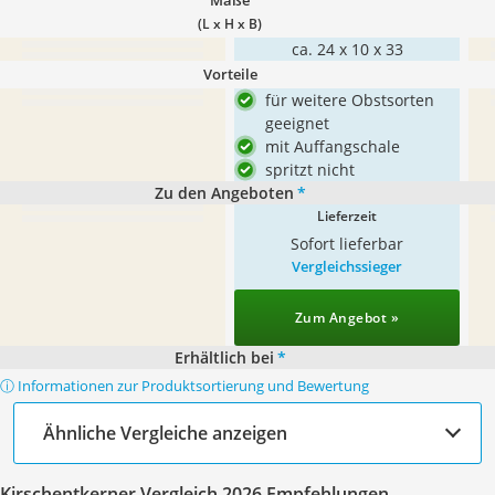
Maße
(L x H x B)
ca. 24 x 10 x 33
Vorteile
für weitere Obstsorten
geeignet
mit Auffangschale
spritzt nicht
Zu den Angeboten
*
Lieferzeit
Sofort lieferbar
Vergleichssieger
Zum Angebot »
Erhältlich bei
*
ⓘ Informationen zur Produktsortierung und Bewertung
Ähnliche Vergleiche anzeigen
Kirschentkerner Vergleich 2026 Empfehlungen