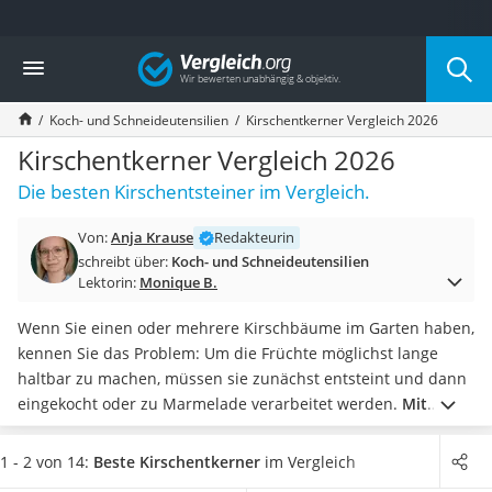
Die beliebtesten Vergleiche nach Kategorie
Vergleich
Haushalt
Wassersprudler
Koch- und Schneideutensilien
Kirschentkerner Vergleich 2026
Zentralstaubsauger
Brotbackautomat
Kirschentkerner Vergleich 2026
Wischroboter
Die besten Kirschentsteiner im Vergleich.
Wäschespinne
Industriestaubsauger
Von:
Anja Krause
Redakteurin
Spülmaschinentabs
schreibt über:
Koch- und Schneideutensilien
Akku-Staubsauger
Lektorin:
Monique B.
Eierkocher
AEG-Waschmaschine
Wenn Sie einen oder mehrere Kirschbäume im Garten haben,
Saug-Wisch-Roboter
kennen Sie das Problem: Um die Früchte möglichst lange
Handstaubsauger
haltbar zu machen, müssen sie zunächst entsteint und dann
Milchaufschäumer
eingekocht oder zu Marmelade verarbeitet werden.
Mit
Kondenstrockner
einem Kirschentkerner geht diese Aufgabe schnell und
Reiskocher
einfach von der Hand.
Für große Mengen der roten Früchte
1 - 2 von 14:
Beste Kirschentkerner
im Vergleich
Heißwasserspender
eignet sich ein
halbautomatisches Gerät, mit dem sich