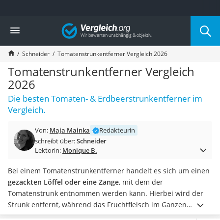
Die beliebtesten Vergleiche nach Kategorie
Vergleich
Haushalt
Wassersprudler
Schneider
Tomatenstrunkentferner Vergleich 2026
Zentralstaubsauger
Brotbackautomat
Tomatenstrunkentferner Vergleich
Wischroboter
2026
Wäschespinne
Die besten Tomaten- & Erdbeerstrunkentferner im
Industriestaubsauger
Vergleich.
Spülmaschinentabs
Akku-Staubsauger
Von:
Maja Mainka
Redakteurin
Eierkocher
schreibt über:
Schneider
AEG-Waschmaschine
Lektorin:
Monique B.
Saug-Wisch-Roboter
Handstaubsauger
Bei einem Tomatenstrunkentferner handelt es sich um einen
Milchaufschäumer
gezackten Löffel oder eine Zange
, mit dem der
Kondenstrockner
Tomatenstrunk entnommen werden kann. Hierbei wird der
Reiskocher
Strunk entfernt, während das Fruchtfleisch im Ganzen
Heißwasserspender
erhalten bleibt. Möchten Sie die Tomate anschließend