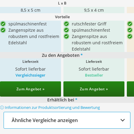
L x B
8,5 x 5 cm
9,5 x 4 cm
Vorteile
spülmaschinenfest
rutschfester Griff
Zangenspitze aus
spülmaschinenfest
robustem und rostfreiem
Zangenspitze aus
Edelstahl
robustem und rostfreiem
Edelstahl
Zu den Angeboten
*
Lieferzeit
Lieferzeit
Sofort lieferbar
Sofort lieferbar
Vergleichssieger
Bestseller
Zum Angebot »
Zum Angebot »
Erhältlich bei
*
ⓘ Informationen zur Produktsortierung und Bewertung
Ähnliche Vergleiche anzeigen