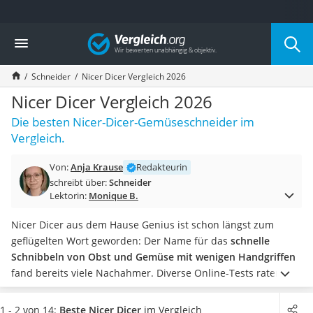
Die beliebtesten Vergleiche nach Kategorie
Vergleich
Haushalt
Wassersprudler
Schneider
Nicer Dicer Vergleich 2026
Zentralstaubsauger
Brotbackautomat
Nicer Dicer Vergleich 2026
Wischroboter
Die besten Nicer-Dicer-Gemüseschneider im
Wäschespinne
Vergleich.
Industriestaubsauger
Spülmaschinentabs
Von:
Anja Krause
Redakteurin
Akku-Staubsauger
schreibt über:
Schneider
Eierkocher
Lektorin:
Monique B.
AEG-Waschmaschine
Saug-Wisch-Roboter
Nicer Dicer aus dem Hause Genius ist schon längst zum
Handstaubsauger
geflügelten Wort geworden: Der Name für das
schnelle
Milchaufschäumer
Schnibbeln von Obst und Gemüse mit wenigen Handgriffen
Kondenstrockner
fand bereits viele Nachahmer.
Diverse Online-Tests raten
Reiskocher
dazu, beim Kauf eines
Gemüseschneiders
auf die Größe des
Heißwasserspender
Auffangbehälters zu achten, wenn Sie für mehrere Personen
1 - 2 von 14:
Beste Nicer Dicer
im Vergleich