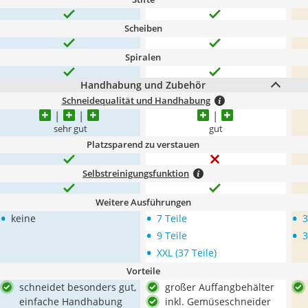
Scheiben
Spiralen
Handhabung und Zubehör
Schneidequalität und Handhabung
sehr gut
gut
Platzsparend zu verstauen
Selbstreinigungsfunktion
Weitere Ausführungen
•
•
•
keine
7 Teile
3
•
•
9 Teile
3
•
XXL (37 Teile)
Vorteile
schneidet besonders gut,
großer Auffangbehälter
einfache Handhabung
inkl. Gemüseschneider