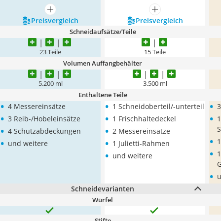
mehr anzeigen
mehr anzeigen
Preis­vergleich
Preis­vergleich
Schneidaufsätze/Teile
23 Teile
15 Teile
Volumen Auffangbehälter
5.200 ml
3.500 ml
Enthaltene Teile
•
•
•
4 Messereinsätze
1 Schneidoberteil/-unterteil
3
•
•
•
3 Reib-/Hobeleinsätze
1 Frischhaltedeckel
1
•
•
S
4 Schutzabdeckungen
2 Messereinsätze
•
•
•
1
und weitere
1 Julietti-Rahmen
•
•
1
und weitere
G
•
u
Schneidevarianten
Würfel
Stifte