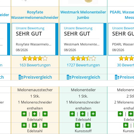
Rosyfate
Westmark Melonenteiler
PEARL Wasse
eider
Wassermelonenschneider
Jumbo
Mess
Unsere Bewertung
Unsere Bewertung
Unsere Bewer
SEHR GUT
SEHR GUT
SEHR G
Nava Melonenschneider
Rosyfate Wassermelonenschneider
Westmark Melonenteiler Jumbo
08/2026
08/2026
08/2026
en
163 Bewertungen
1727 Bewertungen
30 Bewer
ch
Preis­vergleich
Preis­vergleich
Preis­v
Melonenausstecher
Melonenteiler
Melonen
1 Stk.
1 Stk.
2 St
er
1 Melonenschneider
1 Melonenschneider
2 Melonens
enthalten
enthalten
entha
Edelstahl
Edelstahl
Edelst
Edelstahl
Kunststoff
Kunsts