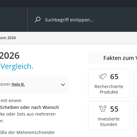
ergleiche nach Kategorie
eich 2026
 2026
r
Fakten zum 
Vergleich.
65
ktorin:
Nele B.
Recherchierte
Produkte
ger
 mit einem
s
55
e Scheiben oder nach Wunsch
ücke oder Sets aus mehreren
Investierte
r.
Stunden
ne
Größe der Melonenschneider