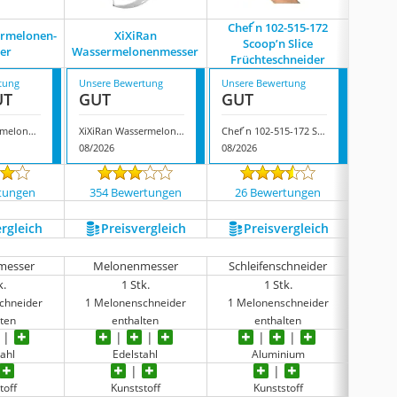
Chef ́n 102-515-172
rmelonen-
XiXiRan
Scoop’n Slice
er
Wassermelonenmesser
Melo
Früchteschneider
tung
Unsere Bewertung
Unsere Bewertung
Unsere
UT
GUT
GUT
GUT
PEARL Wassermelonen-Messer
XiXiRan Wassermelonenmesser
Chef ́n 102-515-172 Scoop’n Slice Früchteschneider
08/2026
08/2026
08/202
tungen
354 Bewertungen
26 Bewertungen
85 
ergleich
Preis­vergleich
Preis­vergleich
P
messer
Melonenmesser
Schleifenschneider
Me
k.
1 Stk.
1 Stk.
chneider
1 Melonenschneider
1 Melonenschneider
1 Me
lten
enthalten
enthalten
ahl
Edelstahl
Aluminium
toff
Kunststoff
Kunststoff