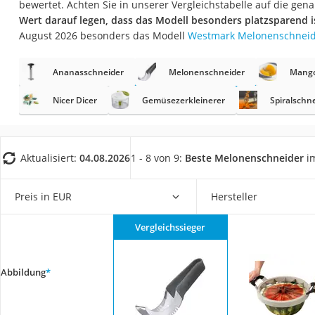
bewertet. Achten Sie in unserer Vergleichstabelle auf die g
Saug-Wisch-Robot
Wert darauf legen, dass das Modell besonders platzsparend i
Handstaubsauger
August 2026 besonders das Modell
Westmark Melonenschnei
Milchaufschäumer
Ananasschneider
Melonenschneider
Mango
Kondenstrockner
Reiskocher
Nicer Dicer
Gemüsezerkleinerer
Spiralschn
Heißwasserspend
Tierhaarstaubsau
Aktualisiert:
04.08.2026
1 - 8 von 9:
Beste Melonenschneider
im
Ecovacs-Saugrobo
Nespresso-Maschi
Preis in EUR
Hersteller
Messerschärfer
Vergleichssieger
Service
Abbildung
*