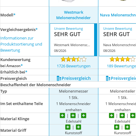
Westmark
Modell
*
Nava Melonenschn
Melonenschneider
Unsere Bewertung
Unsere Bewertung
Vergleichsergebnis
*
SEHR GUT
SEHR GUT
Informationen zur
Produktsortierung und
Westmark Melonenschneider
Bewertung
08/2026
08/2026
Kundenwertung
*
bei Amazon
1726 Bewertungen
189 Bewertung
Erhältlich bei
*
Preis­vergleich
Preis­verglei
Preis­vergleich
Beschaffenheit der Melonenschneider
Typ
Melonenmesser
Melonenteiler
1 Stk.
1 Stk.
Im Set enthaltene Teile
1 Melonenschneider
1 Melonenschneid
enthalten
enthalten
Material Klinge
Edelstahl
Edelstahl
Material Griff
Kunststoff
Kunststoff