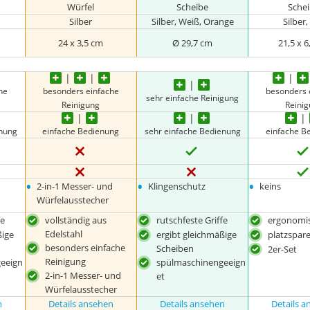
Würfel
Scheibe
Sche
Silber
Silber, Weiß, Orange
Silber,
24 x 3,5 cm
Ø 29,7 cm
21,5 x 
he
besonders einfache
besonders 
sehr einfache Reinigung
Reinigung
Reini
enung
einfache Bedienung
sehr einfache Bedienung
einfache B
•
•
•
2-in-1 Messer- und
Klingenschutz
keins
Würfelausstecher
fe
vollständig aus
rutschfeste Griffe
ergonomis
Edelstahl
ßige
ergibt gleichmäßige
platzspar
besonders einfache
Scheiben
2er-Set
Reinigung
eeign
spülmaschinengeeign
2-in-1 Messer- und
et
Würfelausstecher
n
Details ansehen
Details ansehen
Details 