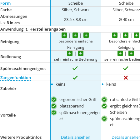
Form
Scheibe
Scheibe
Farbe
Silber, Schwarz
Silber, Schwarz
Abmessungen
23,5 x 3,8 cm
Ø 40 cm
L x B in cm
Anwendung lt. Herstellerangaben
besonders einfache
besonders einfac
Reinigung
Reinigung
Reinigung
Bedienung
sehr einfache Bedienung
sehr einfache Bedi
Spülmaschinengeeignet
Zangenfunktion
•
•
keins
keins
Zubehör
ergonomischer Griff
rutschfeste Grif
platzsparend
ergibt gleichmä
Scheiben
spülmaschinengeeign
Vorteile
spülmaschineng
et
et
Weitere Produktinfos
Details ansehen
Details ansehe