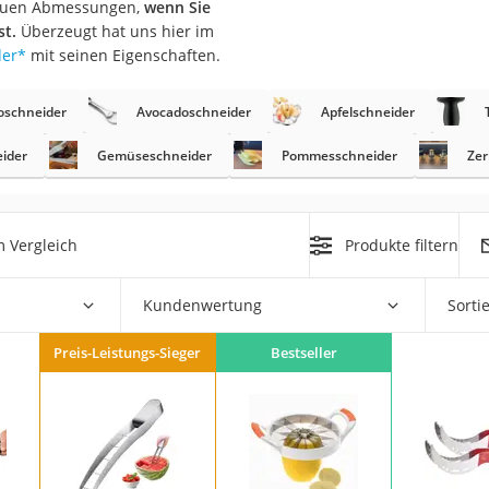
enauen Abmessungen,
wenn Sie
er
st.
Überzeugt hat uns hier im
der
*
mit seinen Eigenschaften.
schneider
Avocadoschneider
Apfelschneider
eider
Gemüseschneider
Pommesschneider
Zer
er
ger
 Vergleich
Produkte filtern
ter
ne
Kundenwertung
Sorti
Preis-Leistungs-Sieger
Bestseller