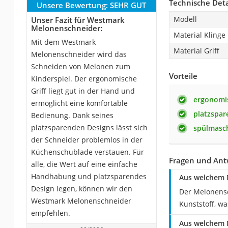
Technische Deta
Unsere Bewertung:
SEHR GUT
Modell
Unser Fazit für Westmark
Melonenschneider:
Material Klinge
Mit dem Westmark
Material Griff
Melonenschneider wird das
Schneiden von Melonen zum
Vorteile
Kinderspiel. Der ergonomische
Griff liegt gut in der Hand und
ergonomis
ermöglicht eine komfortable
platzspar
Bedienung. Dank seines
platzsparenden Designs lässt sich
spülmasc
der Schneider problemlos in der
Küchenschublade verstauen. Für
Fragen und Ant
alle, die Wert auf eine einfache
Handhabung und platzsparendes
Aus welchem 
Design legen, können wir den
Der Melonensc
Westmark Melonenschneider
Kunststoff, wa
empfehlen.
Aus welchem M