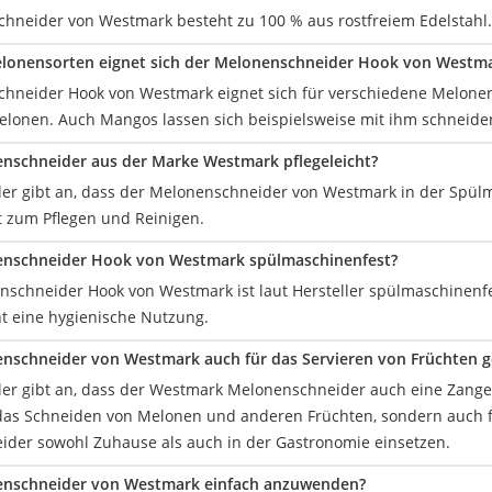
hneider von Westmark besteht zu 100 % aus rostfreiem Edelstahl. 
elonensorten eignet sich der Melonenschneider Hook von Westm
hneider Hook von Westmark eignet sich für verschiedene Melonen
lonen. Auch Mangos lassen sich beispielsweise mit ihm schneiden. E
enschneider aus der Marke Westmark pflegeleicht?
eller gibt an, dass der Melonenschneider von Westmark in der Spül
ht zum Pflegen und Reinigen.
nenschneider Hook von Westmark spülmaschinenfest?
nschneider Hook von Westmark ist laut Hersteller spülmaschinenfes
t eine hygienische Nutzung.
enschneider von Westmark auch für das Servieren von Früchten g
ller gibt an, dass der Westmark Melonenschneider auch eine Zangen
 das Schneiden von Melonen und anderen Früchten, sondern auch f
der sowohl Zuhause als auch in der Gastronomie einsetzen.
nenschneider von Westmark einfach anzuwenden?