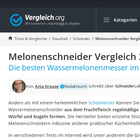
Kategorien
Die beliebtesten V
Haushalt
Tests & Vergleiche
Haushalt
Schneider
Melonenschneider Vergl
Wassersprudler
Melonenschneider Vergleich
Zentralstaubsauge
Brotbackautomat
Die besten Wassermelonenmesser im 
Wischroboter
Wäschespinne
schreibt über:
Schneider
Le
Von:
Anja Krause
Redakteurin
Industriestaubsau
Anders als mit einem herkömmlichen
Schälmesser
können Sie
Spülmaschinentab
Wassermelonenschneider
aus dem Fruchtfleisch regelmäßig
Akku-Staubsauger
Würfel und Kugeln formen
. Die Hersteller bieten einzelne St
Melonenschneidern inklusive anderer praktischer Küchenhelfe
Eierkocher
AEG-Waschmaschi
In verschiedenen Tests im Internet wird unter anderem die 