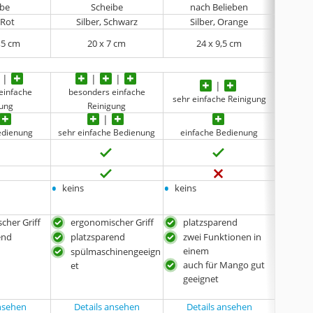
ibe
Scheibe
nach Belieben
 Rot
Silber, Schwarz
Silber, Orange
6,5 cm
20 x 7 cm
24 x 9,5 cm
einfache
besonders einfache
beso
sehr einfache Reinigung
gung
Reinigung
edienung
sehr einfache Bedienung
einfache Bedienung
sehr e
keine 
•
•
•
keins
keins
1 Gab
•
1 Scha
cher Griff
ergonomischer Griff
platzsparend
3er-
end
platzsparend
zwei Funktionen in
pla
einem
spülmaschinengeeign
ergi
auch für Mango gut
et
Sch
geeignet
mit
ansehen
Details ansehen
Details ansehen