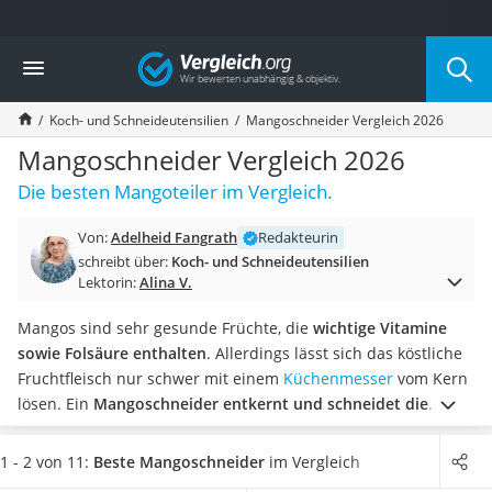
Die beliebtesten Vergleiche nach Kategorie
Vergleich
Haushalt
Wassersprudler
Koch- und Schneideutensilien
Mangoschneider Vergleich 2026
Zentralstaubsauger
Brotbackautomat
Mangoschneider Vergleich 2026
Wischroboter
Die besten Mangoteiler im Vergleich.
Wäschespinne
Industriestaubsauger
Von:
Adelheid Fangrath
Redakteurin
Spülmaschinentabs
schreibt über:
Koch- und Schneideutensilien
Akku-Staubsauger
Lektorin:
Alina V.
Eierkocher
AEG-Waschmaschine
Mangos sind sehr gesunde Früchte, die
wichtige Vitamine
Saug-Wisch-Roboter
sowie Folsäure enthalten
. Allerdings lässt sich das köstliche
Handstaubsauger
Fruchtfleisch nur schwer mit einem
Küchenmesser
vom Kern
Milchaufschäumer
lösen. Ein
Mangoschneider entkernt und schneidet die
Kondenstrockner
Frucht
schnell und unkompliziert.
Die meisten
Reiskocher
Mangoschneider lassen sich einfach reinigen und
sind sogar
1 - 2 von 11:
Beste Mangoschneider
im Vergleich
Heißwasserspender
spülmaschinenfest
. Mangoschneider-Tests im Internet raten