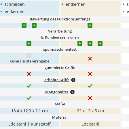
•
•
•
schneiden
entkernen
s
•
•
entkernen
e
Bewertung des Funktionsumfangs
Verarbeitung
lt. Kundenrezensionen
spülmaschinenfest
keine Herstellerangabe
gummierte Griffe
erhöhte Griffe
Mangohalter
Maße
18,4 x 12,3 x 2,1 cm
22 x 12 x 5 cm
Material
Edelstahl | Kunststoff
Edelstahl