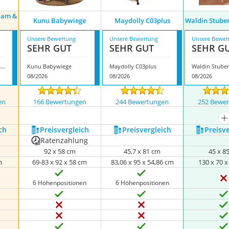
dam &
Kunu Babywiege
Maydolly C03plus
Waldin Stube
Unsere Bewertung
Unsere Bewertung
Unsere Bewer
SEHR GUT
SEHR GUT
SEHR G
Roba Babywiege Adam & Eule
Kunu Babywiege
Maydolly C03plus
08/2026
08/2026
08/2026
en
166 Bewertungen
244 Bewertungen
252 Bewe
nzeigen
m
ch
Preis­vergleich
Preis­vergleich
Preis­v
Ratenzahlung
92 x 58 cm
45,7 x 81 cm
45 x 8
m
69-83 x 92 x 58 cm
83,06 x 95 x 54,86 cm
130 x 70 
6 Höhenpositionen
6 Höhenpositionen