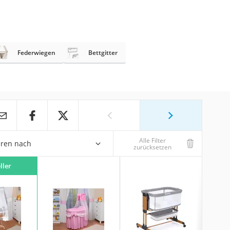
Federwiegen
Bettgitter
Alle Filter
eren nach
zurücksetzen
ller