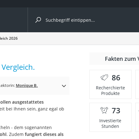
ergleiche nach Kategorie
eich 2026
Kameras
er
Fakten zum 
Vergleich.
86
der
Lektorin:
Monique B.
Recherchierte
Produkte
Rollen ausgestattetes
73
eit bei Ihnen sein, ganz egal ob
Investierte
Stunden
cheln - dem sogenannten
wohl
. Zudem
fungiert dieses als