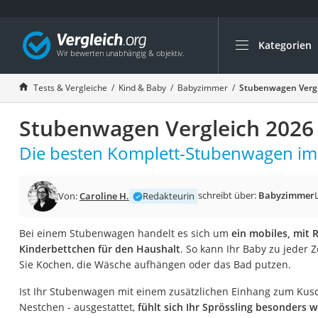
Kategorien
Die beliebtesten V
Kind & Baby
Tests & Vergleiche
Kind & Baby
Babyzimmer
Stubenwagen Vergl
Babyphone mit 2 
Stubenwagen Vergleich 2026
Walkie-Talkie Kind
Kindermatratzen
Die besten Komplett-Stubenwagen im 
Babywippe
Rollschuhe für Kin
schreibt über:
Babyzimmer
Von:
Caroline H.
Redakteurin
Tischkicker
Bei einem Stubenwagen handelt es sich um
ein mobiles, mit 
Laufrad
Kinderbettchen für den Haushalt
. So kann Ihr Baby zu jeder Z
Kinderschubkarre
Sie Kochen, die Wäsche aufhängen oder das Bad putzen.
Babyschlafsack
Ist Ihr Stubenwagen mit einem zusätzlichen Einhang zum Kus
Kinderuhr
Nestchen - ausgestattet,
fühlt sich Ihr Sprössling besonders 