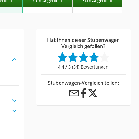
ebot »
Zum Angebot »
Zum Angebot »
Zu
Hat Ihnen dieser Stubenwagen
Vergleich gefallen?
4,4 / 5
(54) Bewertungen
Stubenwagen-Vergleich teilen: