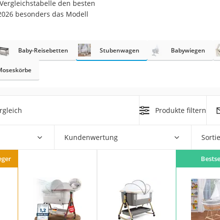
r Vergleichstabelle den besten
 2026 besonders das Modell
er
hren
Baby-Reisebetten
Stubenwagen
Babywiegen
er
uto
Moseskörbe
g
m
rgleich
Produkte filtern
der
Kundenwertung
Sorti
Hubschrauber
eger
Bestse