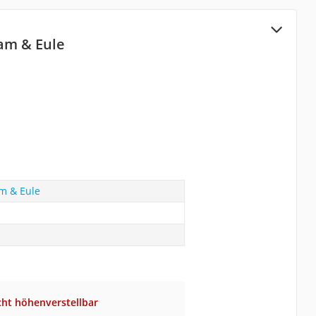
am & Eule
m & Eule
cht höhenverstellbar