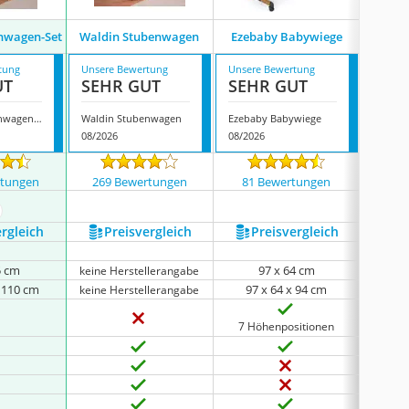
Sanew
nwagen-Set
Waldin Stubenwagen
Ezebaby Babywiege
B
tung
Unsere Bewertung
Unsere Bewertung
Unsere
UT
SEHR GUT
SEHR GUT
SEH
Waldin Stubenwagen-Set
Waldin Stubenwagen
Ezebaby Babywiege
08/2026
08/2026
08/202
rtungen
269 Bewertungen
81 Bewertungen
94 
ehr anzeigen
ergleich
Preis­vergleich
Preis­vergleich
P
5 cm
97 x 64 cm
keine Herstellerangabe
x 110 cm
97 x 64 x 94 cm
93
keine Herstellerangabe
7 Höhenpositionen
6 Hö