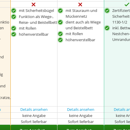
mit Sicherheitsbügel
mit Stauraum und
Zertifizier
Mückennetz
Sicherhei
Funktion als Wiege-,
unktio
dient auch als Wiege
1130-1/2
Reise- und Beistellbett
en
und Beistellbett
inkl. Bet
mit Rollen
mit Rollen
Nestchen
höhenverstellbar
r
Umrandu
höhenverstellbar
nd
ig
 und
ratze,
n
Details ansehen
Details ansehen
Details 
keine Angabe
keine Angabe
keine A
r
Sofort lieferbar
Sofort lieferbar
Sofort li