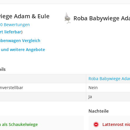
iege Adam & Eule
Roba Babywiege Ad
30 Bewertungen
ort lieferbar
)
tubenwagen Vergleich
h und weitere Angebote
ils
Roba Babywiege Ada
nverstellbar
Nein
Ja
Nachteile
 als Schaukelwiege
Lattenrost ni