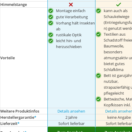
Himmelstange
Montage einfach
kann auch als
Schaukelwiege
gute Verarbeitung
(Entriegelungsf
Vorhang hält Insekten
n) genutzt werd
ab
Textilien aus
rustikale Optik
Schadstoff freie
leicht hin- und
Baumwolle,
herzuschieben
besonders
Vorteile
atmungsaktiv u
bietet gutes
Schlafklima
Bett ist ganzjähr
nutzbar,
strapazierfähig
pflegeleicht
Bettwäsche, Mat
Kopfkissen inkl.
Weitere Produktinfos
Details ansehen
Details ansehe
Herstellergarantie
*
2 Jahre
keine Angabe
Lieferzeit
*
Sofort lieferbar
Sofort lieferba