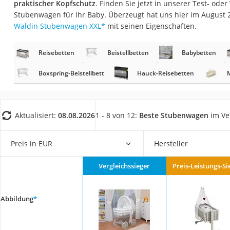
praktischer Kopfschutz
. Finden Sie jetzt in unserer Test- ode
Babyphone
Stubenwagen für Ihr Baby. Überzeugt hat uns hier im August
Treppenschutzgitt
Waldin Stubenwagen XXL
*
mit seinen Eigenschaften.
Kindersitz ab 4 Ja
Reisebetten
Beistellbetten
Babybetten
Kinderroller 3 Räd
Ferngesteuertes A
Boxspring-Beistellbett
Hauck-Reisebetten
Kindersitz 15–36 k
Kinderfahrradhel
Aktualisiert:
08.08.2026
1 - 8 von 12:
Beste Stubenwagen
im Ve
Barfußschuhe Kin
Kinder-Mikroskop
Preis in EUR
Hersteller
Ferngesteuerter 
Vergleichssieger
Preis-Leistungs-Si
Service
Abbildung
*