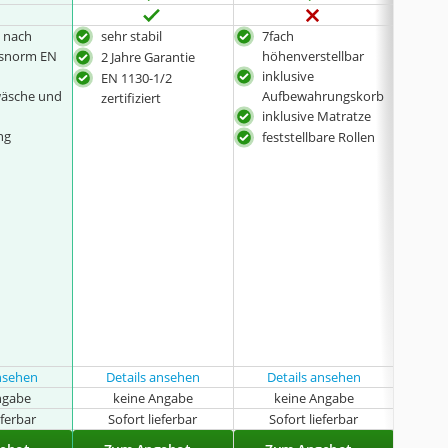
t nach
sehr stabil
7fach
mod
tsnorm EN
höhenverstellbar
2 Jahre Garantie
höh
inklusive
EN 1130-1/2
mit 
twäsche und
Aufbewahrungskorb
zertifiziert
inkl
-
inklusive Matratze
ng
feststellbare Rollen
ansehen
Details ansehen
Details ansehen
ngabe
keine Angabe
keine Angabe
k
eferbar
Sofort lieferbar
Sofort lieferbar
Sof