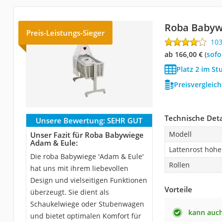
Roba Babyw
Preis-Leistungs-Sieger
10
ab 166,00 €
(
Sof
Platz 2 im S
Preisvergleic
Technische Deta
Unsere Bewertung:
SEHR GUT
Modell
Unser Fazit für Roba Babywiege
Adam & Eule:
Lattenrost höhe
Die roba Babywiege 'Adam & Eule'
Rollen
hat uns mit ihrem liebevollen
Design und vielseitigen Funktionen
Vorteile
überzeugt. Sie dient als
Schaukelwiege oder Stubenwagen
kann auch
und bietet optimalen Komfort für