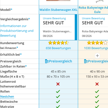
Roba Babywiege A
Modell
*
Waldin Stubenwagen XXL
Eule
Unsere Bewertung
Unsere Bewertung
Vergleichsergebnis
*
SEHR GUT
SEHR GUT
Informationen zur
Produktsortierung und
Waldin Stubenwagen XXL
Bewertung
08/2026
08/2026
Kundenwertung
*
bei Amazon
658 Bewertungen
1030 Bewertung
Erhältlich bei
*
mehr a
Preis­vergleich
Preis­verglei
Preis­vergleich
Zahlbar in Raten
*
Liegefläche
45 x 85 cm
40 x 90 cm
Maße (H x B x T)
80 x 70 x 105 cm
150 x 93 x 53 c
Lattenrost
höhenverstellbar
Rollen
Nestchen
Bettwäsche
Matratze