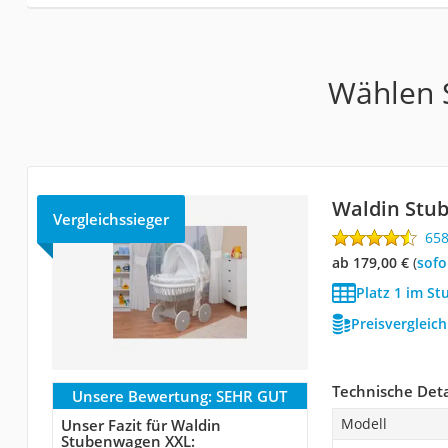
Wählen S
Waldin Stu
Vergleichssieger
65
ab 179,00 €
(
Sof
Platz 1 im S
Preisvergleic
Technische Deta
Unsere Bewertung:
SEHR GUT
Modell
Unser Fazit für Waldin
Stubenwagen XXL: