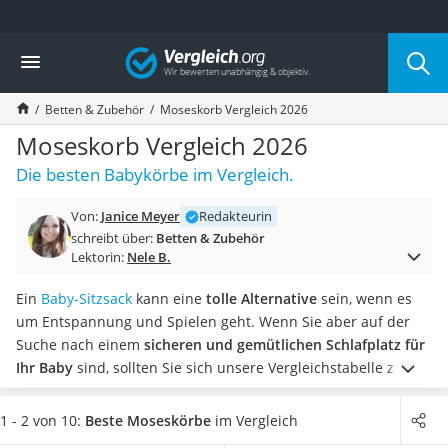
Die beliebtesten Vergleiche nach Kategorie
Vergleich
Wohnen
Matratzen-Topper
Betten & Zubehör
Moseskorb Vergleich 2026
Matratzen
Konferenzlautsprecher
Moseskorb Vergleich 2026
Tageslichtlampe
Die besten Babykörbe im Vergleich.
Badlüfter
Ergonomischer Bürostuhl
Von:
Janice Meyer
Redakteurin
Bürohocker
schreibt über:
Betten & Zubehör
Außenleuchte mit Kamera
Lektorin:
Nele B.
Ozongeneratoren
Akku-Tischlampe
Ein
Baby-Sitzsack
kann eine
tolle Alternative
sein, wenn es
Konferenzmikrofon
um Entspannung und Spielen geht. Wenn Sie aber auf der
Klappmatratze
Suche nach einem
sicheren und gemütlichen Schlafplatz für
Duschkopf mit Kalkfilter
Ihr Baby
sind, sollten Sie sich unsere Vergleichstabelle zu
Aktenvernichter Sicherheitsstufe 4
Moseskörben ansehen.
Online-Tests haben gezeigt, dass die
Bettgitter
meisten
Moseskörbe die perfekte Wahl für Neugeborene
1 - 2 von 10:
Beste Moseskörbe
im Vergleich
Spannbettlaken
sind. Wählen Sie jetzt aus unserer Auswahl an hochwertigen