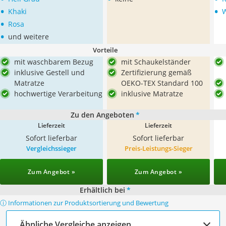
•
•
Khaki
•
Rosa
•
und weitere
Vorteile
mit waschbarem Bezug
mit Schaukelständer
inklusive Gestell und
Zertifizierung gemäß
Matratze
OEKO-TEX Standard 100
hochwertige Verarbeitung
inklusive Matratze
Zu den Angeboten
*
Lieferzeit
Lieferzeit
Sofort lieferbar
Sofort lieferbar
Vergleichssieger
Preis-Leistungs-Sieger
Zum Angebot »
Zum Angebot »
Erhältlich bei
*
ⓘ Informationen zur Produktsortierung und Bewertung
Ähnliche Vergleiche anzeigen