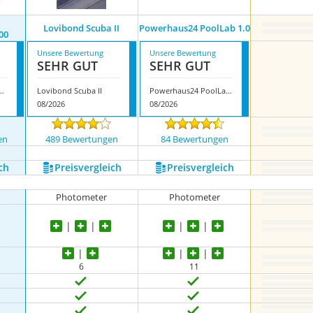
Lovibond Scuba II
Powerhaus24 PoolLab 1.0
00
Unsere Bewertung
Unsere Bewertung
SEHR GUT
SEHR GUT
4 PH24_2306758-200
Lovibond Scuba II
Powerhaus24 PoolLab 1.0
08/2026
08/2026
en
489 Bewertungen
84 Bewertungen
ch
Preis­vergleich
Preis­vergleich
Photometer
Photometer
6
11