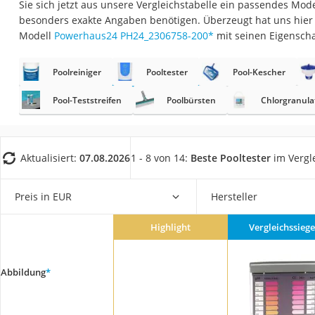
Sie sich jetzt aus unsere Vergleichstabelle ein passendes Mod
Fliesenschneider
besonders exakte Angaben benötigen. Überzeugt hat uns hier
Hochdruckreinige
Modell
Powerhaus24 PH24_2306758-200
*
mit seinen Eigenscha
Doppelschleifer
Poolreiniger
Pooltester
Pool-Kescher
Überwachungska
Benzinrasenmäher 
Pool-Teststreifen
Poolbürsten
Chlorgranula
Akku-Laubsauger
Löschdecke
Aktualisiert:
07.08.2026
1 - 8 von 14:
Beste Pooltester
im Vergl
Multimeter
Winterharte Palm
Preis in EUR
Hersteller
Gasdurchlauferhit
Highlight
Vergleichssiege
Service
Abbildung
*