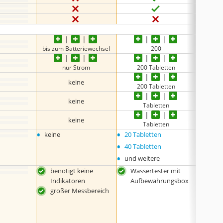
bis zum Batteriewechsel
200
nur Strom
200 Tabletten
2
keine
200 Tabletten
2
keine
Tabletten
keine
Tabletten
•
•
•
keine
20 Tabletten
keine
•
40 Tabletten
•
und weitere
benötigt keine
Wassertester mit
ein
Indikatoren
Aufbewahrungsbox
ohn
großer Messbereich
Elek