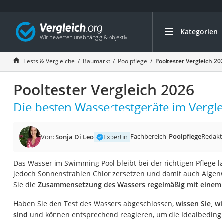
Kategorien
Die beliebtesten V
Baumarkt
Tests & Vergleiche
Baumarkt
Poolpflege
Pooltester Vergleich 20
Tresor feuerfest
Pooltester Vergleich 2026
Makita-Akku-Rase
Kappsäge
Die besten Wassertestgeräte im Vergle
Smartes Türschlos
Akku-Rasentrimm
Fachbereich:
Poolpflege
Redakt
Von:
Sonja Di Leo
Expertin
Feuchtigkeitsmess
Das Wasser im Swimming Pool bleibt bei der richtigen Pflege l
Split-Klimaanlage 
jedoch Sonnenstrahlen Chlor zersetzen und damit auch Algen
Pelletofen
Sie die
Zusammensetzung des Wassers regelmäßig mit einem 
Bohrmaschine
Haben Sie den Test des Wassers abgeschlossen,
wissen Sie, 
Tiefbrunnenpump
sind
und können entsprechend reagieren, um die Idealbeding