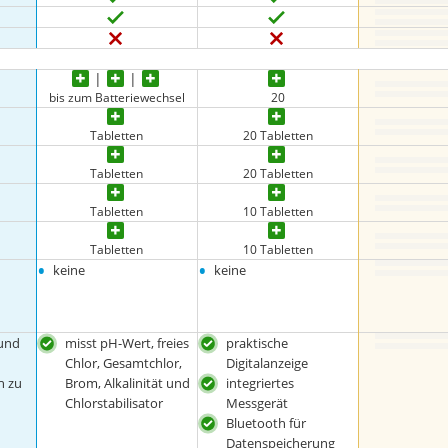
bis zum Batteriewechsel
20
Tabletten
20 Tabletten
Tabletten
20 Tabletten
Tabletten
10 Tabletten
Tabletten
10 Tabletten
•
•
keine
keine
 und
misst pH-Wert, freies
praktische
Chlor, Gesamtchlor,
Digitalanzeige
h zu
Brom, Alkalinität und
integriertes
Chlorstabilisator
Messgerät
Bluetooth für
Datenspeicherung