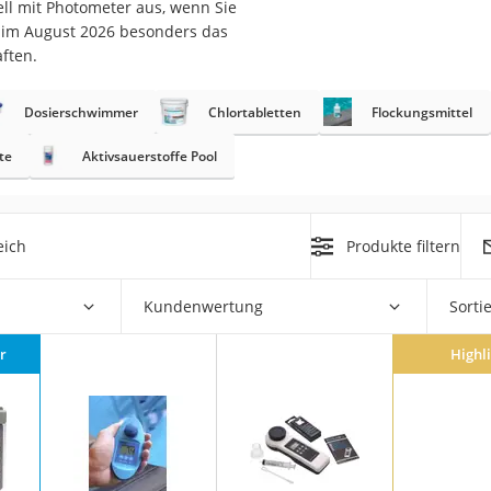
ell mit Photometer aus, wenn Sie
 im August 2026 besonders das
r
ften.
Dosierschwimmer
Chlortabletten
Flockungsmittel
mera
mit Elektrostart
te
Aktivsauerstoffe Pool
eich
Produkte filtern
en
Kundenwertung
Sorti
zer
r
Highl