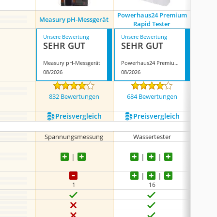
Powerhaus24 Premium
Measury pH-Messgerät
Pal
Rapid Tester
Unsere Bewertung
Unsere Bewertung
Unsere
SEHR GUT
SEHR GUT
SEH
Measury pH-Messgerät
Powerhaus24 Premium Rapid Tester
Palinte
08/2026
08/2026
08/202
832 Bewertungen
684 Bewertungen
673
Preis­vergleich
Preis­vergleich
P
Spannungsmessung
‎Wassertester
1
16