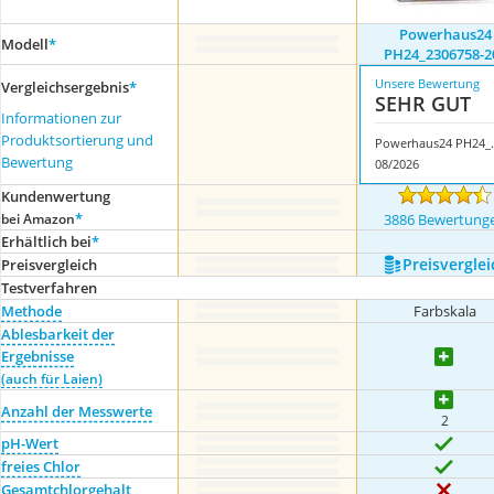
Powerhaus24
Modell
*
PH24_2306758-2
Unsere Bewertung
Vergleichsergebnis
*
SEHR GUT
Informationen zur
Produktsortierung und
Powerhaus2
Bewertung
08/2026
Kundenwertung
*
bei Amazon
3886 Bewertung
Erhältlich bei
*
Preis­verglei
Preis­vergleich
Testverfahren
Methode
Farbskala
Ablesbarkeit der
Ergebnisse
(auch für Laien)
Anzahl der Messwerte
2
pH-Wert
freies Chlor
Gesamtchlorgehalt