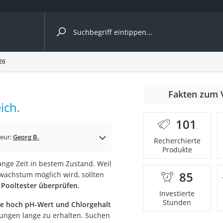
ergleiche nach Kategorie
26
nmäher
Fakten zum 
ich.
s
101
er
eur:
Georg B.
Recherchierte
Produkte
gerät
ange Zeit in bestem Zustand. Weil
2 Innengeräte
85
wachstum möglich wird, sollten
Pooltester überprüfen
.
Investierte
Stunden
wie hoch pH-Wert und Chlorgehalt
e
ungen lange zu erhalten. Suchen