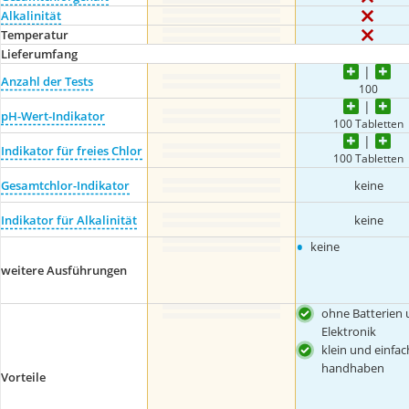
Alkalinität
Temperatur
Lieferumfang
Anzahl der Tests
100
pH-Wert-Indikator
100 Tabletten
Indikator für freies Chlor
100 Tabletten
Gesamtchlor-Indikator
keine
Indikator für Alkalinität
keine
•
keine
weitere Ausführungen
ohne Batterien
Elektronik
klein und einfac
handhaben
Vorteile