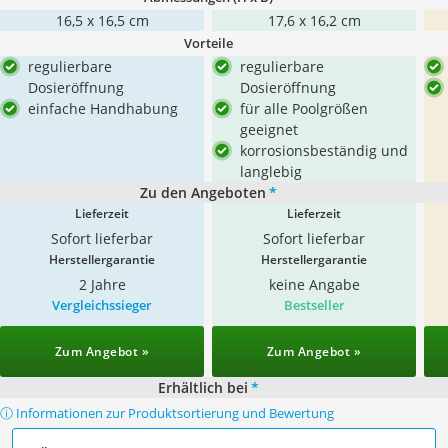
16,5 x 16,5 cm
‎17,6 x 16,2 cm
Vorteile
regulierbare
regulierbare
Dosieröffnung
Dosieröffnung
einfache Handhabung
für alle Poolgrößen
geeignet
korrosionsbeständig und
langlebig
Zu den Angeboten
*
Lieferzeit
Lieferzeit
Sofort lieferbar
Sofort lieferbar
Herstellergarantie
Herstellergarantie
2 Jahre
keine Angabe
Vergleichssieger
Bestseller
Zum Angebot »
Zum Angebot »
Erhältlich bei
*
ⓘ Informationen zur Produktsortierung und Bewertung