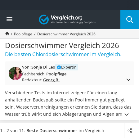
Die beliebtesten Vergleiche nach Kategorie
Vergleich
Baumarkt
Tresor feuerfest
Poolpflege
Dosierschwimmer Vergleich 2026
Makita-Akku-Rasenmäher
Kappsäge
Dosierschwimmer Vergleich 2026
Smartes Türschloss
Die besten Chlordosierschwimmer im Vergleich.
Akku-Rasentrimmer
Feuchtigkeitsmessgerät
Von:
Sonja Di Leo
Expertin
Split-Klimaanlage 2 Innengeräte
Fachbereich:
Poolpflege
Pelletofen
Redakteur:
Georg B.
Bohrmaschine
Tiefbrunnenpumpe
Verschiedene Tests im Internet zeigen: Für einen lang
Fliesenschneider
anhaltenden Badespaß sollte ein Pool immer gut gepflegt
Hochdruckreiniger
sein. Wasserverunreinigungen erkennen Sie daran, dass das
Doppelschleifer
Wasser trüb wirkt und sich Ablagerungen und Algen am
Überwachungskamera
Poolrand und -boden bilden, welche auch gesundheitliche
Benzinrasenmäher mit Elektrostart
Schäden verursachen können. Mit
einem Dosierschwimmer,
1 - 2 von 11:
Beste Dosierschwimmer
im Vergleich
Akku-Laubsauger
der die Chlorzufuhr für Ihren Pool regelt
, sorgen Sie für die