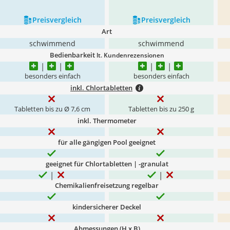
Preis­vergleich
Preis­vergleich
Art
schwimmend
schwimmend
Bedienbarkeit
lt. Kundenrezensionen
besonders einfach
besonders einfach
inkl. Chlortabletten
Tabletten bis zu Ø 7,6 cm
Tabletten bis zu 250 g
inkl. Thermometer
für alle gängigen Pool geeignet
geeignet für Chlortabletten | -granulat
Chemikalienfreisetzung regelbar
kindersicherer Deckel
Abmessungen (H x B)