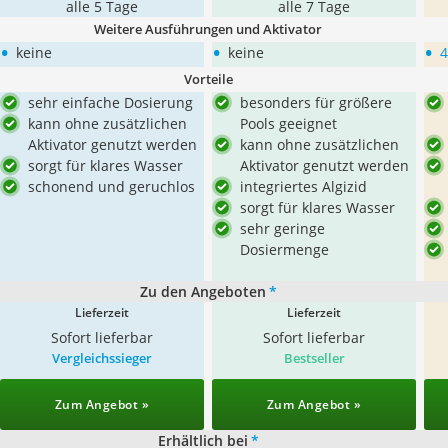
alle 5 Tage
alle 7 Tage
Weitere Ausführungen und Aktivator
•
•
•
keine
keine
4
Vorteile
sehr einfache Dosierung
besonders für größere
kann ohne zusätzlichen
Pools geeignet
Aktivator genutzt werden
kann ohne zusätzlichen
sorgt für klares Wasser
Aktivator genutzt werden
schonend und geruchlos
integriertes Algizid
sorgt für klares Wasser
sehr geringe
Dosiermenge
Zu den Angeboten
*
Lieferzeit
Lieferzeit
Sofort lieferbar
Sofort lieferbar
Vergleichssieger
Bestseller
Zum Angebot »
Zum Angebot »
Erhältlich bei
*