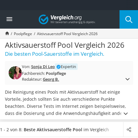
Die beliebtesten Vergleiche nach Kategorie
Vergleich
Baumarkt
Tresor feuerfest
Poolpflege
Aktivsauerstoff Pool Vergleich 2026
Makita-Akku-Rasenmäher
Kappsäge
Aktivsauerstoff Pool Vergleich 2026
Smartes Türschloss
Die besten Pool-Sauerstoffe im Vergleich.
Akku-Rasentrimmer
Feuchtigkeitsmessgerät
Von:
Sonja Di Leo
Expertin
Split-Klimaanlage 2 Innengeräte
Fachbereich:
Poolpflege
Pelletofen
Redakteur:
Georg B.
Bohrmaschine
Tiefbrunnenpumpe
Die Reinigung eines Pools mit Aktivsauerstoff hat einige
Fliesenschneider
Vorteile, jedoch sollten Sie auch verschiedene Punkte
Hochdruckreiniger
beachten. Diverse Tests im Internet zeigen beispielsweise,
Doppelschleifer
dass die Dosierung und die Anwendungshäufigkeit anders
Überwachungskamera
als bei Chlor sind. Allerdings ist Aktivsauerstoff auch ein
für
Benzinrasenmäher mit Elektrostart
den menschlichen Organismus besonders verträglicher
1 - 2 von 8:
Beste Aktivsauerstoffe Pool
im Vergleich
Akku-Laubsauger
Poolreiniger
, der nur selten zu Augenreizungen oder