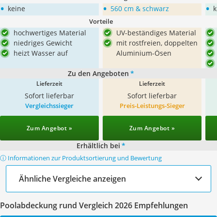
•
•
•
keine
560 cm & schwarz
k
Vorteile
hochwertiges Material
UV-beständiges Material
niedriges Gewicht
mit rostfreien, doppelten
heizt Wasser auf
Aluminium-Ösen
Zu den Angeboten
*
Lieferzeit
Lieferzeit
Sofort lieferbar
Sofort lieferbar
Vergleichssieger
Preis-Leistungs-Sieger
Zum Angebot »
Zum Angebot »
Erhältlich bei
*
ⓘ Informationen zur Produktsortierung und Bewertung
Ähnliche Vergleiche anzeigen
Poolabdeckung rund Vergleich 2026 Empfehlungen