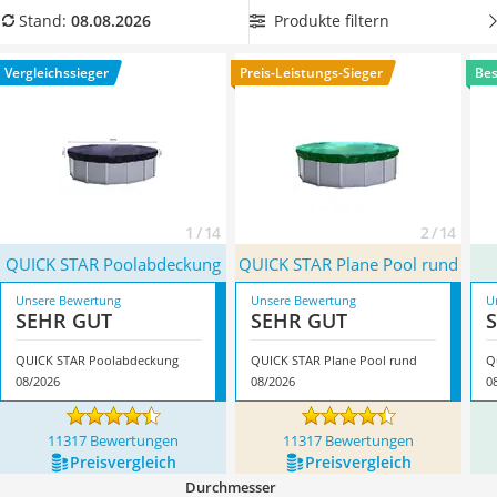
Löschdecke
runde Poolabdeckung mit Aufheizfunktion
, damit Sie in
Produkte filtern
Stand:
08.08.2026
Multimeter
angenehm temperiertem Wasser baden können. Überzeugt
Winterharte Palmen
hat uns hier im August 2026 besonders das Modell
QUICK
Vergleichssieger
Preis-Leistungs-Sieger
Bes
Gasdurchlauferhitzer
STAR Poolabdeckung
*
mit seinen Eigenschaften.
Service
1 / 14
2 / 14
QUICK STAR Poolabdeckung
QUICK STAR Plane Pool rund
Unsere Bewertung
Unsere Bewertung
U
SEHR GUT
SEHR GUT
QUICK STAR Poolabdeckung
QUICK STAR Plane Pool rund
Q
08/2026
08/2026
0
11317 Bewertungen
11317 Bewertungen
Preis­vergleich
Preis­vergleich
Durchmesser