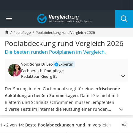
Die beliebtesten Vergleiche nach Kategorie
Vergleich
Baumarkt
Tresor feuerfest
Poolpflege
Poolabdeckung rund Vergleich 2026
Makita-Akku-Rasenmäher
Kappsäge
Poolabdeckung rund Vergleich 2026
Smartes Türschloss
Die besten runden Poolplanen im Vergleich.
Akku-Rasentrimmer
Feuchtigkeitsmessgerät
Von:
Sonja Di Leo
Expertin
Split-Klimaanlage 2 Innengeräte
Fachbereich:
Poolpflege
Pelletofen
Redakteur:
Georg B.
Bohrmaschine
Tiefbrunnenpumpe
Der Sprung in den Gartenpool sorgt für eine
erfrischende
Fliesenschneider
Abkühlung an heißen Sommertagen
. Damit Sie nicht mit
Hochdruckreiniger
Blättern und Schmutz schwimmen müssen, empfehlen
Doppelschleifer
diverse Tests im Internet die Nutzung einer runden
Überwachungskamera
Poolabdeckung
. Solch eine Plane können Sie auf Ihren
Benzinrasenmäher mit Elektrostart
Rundpool ziehen und so das Wasser bestmöglich sauber
1 - 2 von 14:
Beste Poolabdeckungen rund
im Vergleich
Akku-Laubsauger
halten.
Wählen Sie jetzt aus unserer Vergleichstabelle eine