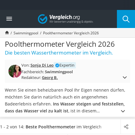
Die beliebtesten Vergleiche nach Kategorie
Vergleich
Baumarkt
Tresor feuerfest
Swimmingpool
Poolthermometer Vergleich 2026
Makita-Akku-Rasenmäher
Kappsäge
Poolthermometer Vergleich 2026
Smartes Türschloss
Die besten Wasserthermometer im Vergleich.
Akku-Rasentrimmer
Feuchtigkeitsmessgerät
Von:
Sonja Di Leo
Expertin
Split-Klimaanlage 2 Innengeräte
Fachbereich:
Swimmingpool
Pelletofen
Redakteur:
Georg B.
Bohrmaschine
Tiefbrunnenpumpe
Wenn Sie einen beheizbaren Pool Ihr Eigen nennen dürfen,
Fliesenschneider
möchten Sie darin natürlich auch ein angenehmes
Hochdruckreiniger
Badeerlebnis erfahren.
Ins Wasser steigen und feststellen,
Doppelschleifer
dass das Wasser viel zu kalt ist
, ist in diesem
Überwachungskamera
Zusammenhang jedoch nicht sonderlich angenehm.
Hier
Benzinrasenmäher mit Elektrostart
kann ein Poolthermometer Abhilfe schaffen. Wer es
1 - 2 von 14:
Beste Poolthermometer
im Vergleich
Akku-Laubsauger
besonders bequem mag, kann
mit einem Funk-