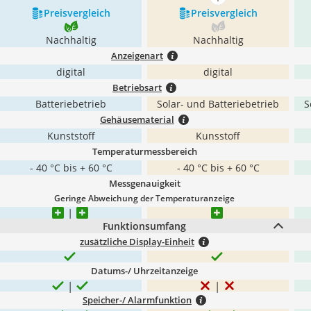
mehr anzeigen
Preis­vergleich
Preis­vergleich
Nachhaltig
Nachhaltig
Anzeigenart
digital
digital
Betriebsart
Batteriebetrieb
Solar- und Batteriebetrieb
S
Gehäusematerial
Kunststoff
Kunsstoff
Temperaturmessbereich
- 40 °C bis + 60 °C
- 40 °C bis + 60 °C
Messgenauigkeit
Geringe Abweichung der Temperaturanzeige
Funktionsumfang
zusätzliche Display-Einheit
Datums-/ Uhrzeitanzeige
Speicher-/ Alarmfunktion