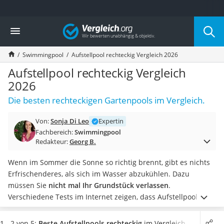
Die beliebtesten Vergleiche nach Kategorie
Vergleich
Baumarkt
Tresor feuerfest
Swimmingpool
Aufstellpool rechteckig Vergleich 2026
Makita-Akku-Rasenmäher
Kappsäge
Aufstellpool rechteckig Vergleich
Smartes Türschloss
2026
Akku-Rasentrimmer
Die besten rechteckigen Gartenpools im Vergleich.
Feuchtigkeitsmessgerät
Split-Klimaanlage 2 Innengeräte
Von:
Sonja Di Leo
Expertin
Pelletofen
Fachbereich:
Swimmingpool
Bohrmaschine
Redakteur:
Georg B.
Tiefbrunnenpumpe
Fliesenschneider
Wenn im Sommer die Sonne so richtig brennt, gibt es nichts
Hochdruckreiniger
Erfrischenderes, als sich im Wasser abzukühlen. Dazu
Doppelschleifer
müssen Sie
nicht mal Ihr Grundstück verlassen
.
Überwachungskamera
Verschiedene Tests im Internet zeigen, dass Aufstellpools
Benzinrasenmäher mit Elektrostart
einfach zu montieren sind und Ihnen das Urlaubsgefühl
Akku-Laubsauger
direkt in den Garten bringen
. Je nach Größe und Ausführung
1 - 2 von 5:
Beste Aufstellpools rechteckig
im Vergleich