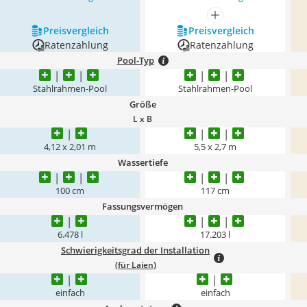
mehr anzeigen
Preis­vergleich
Preis­vergleich
Ratenzahlung
Ratenzahlung
Pool-Typ
Stahlrahmen-Pool
Stahlrahmen-Pool
Größe
L x B
4,12 x 2,01 m
5,5 x 2,7 m
Wassertiefe
100 cm
117 cm
Fassungsvermögen
6.478 l
17.203 l
Schwierigkeitsgrad der Installation
(für Laien)
einfach
einfach