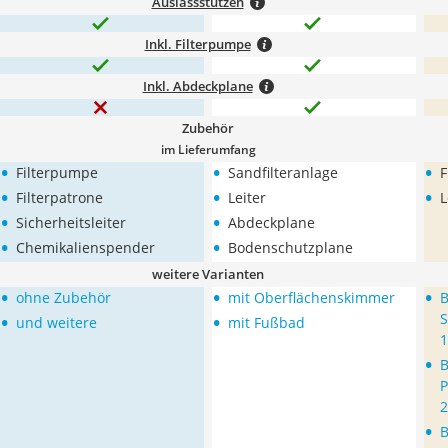
Auslassstutzen
Inkl. Filterpumpe
Inkl. Abdeckplane
Zubehör
im Lieferumfang
•
•
•
Filterpumpe
Sandfilteranlage
F
•
•
•
Filterpatrone
Leiter
L
•
•
Sicherheitsleiter
Abdeckplane
•
•
Chemikalienspender
Bodenschutzplane
weitere Varianten
•
•
•
ohne Zubehör
mit Oberflächenskimmer
B
•
•
S
und weitere
mit Fußbad
1
•
B
P
2
•
B