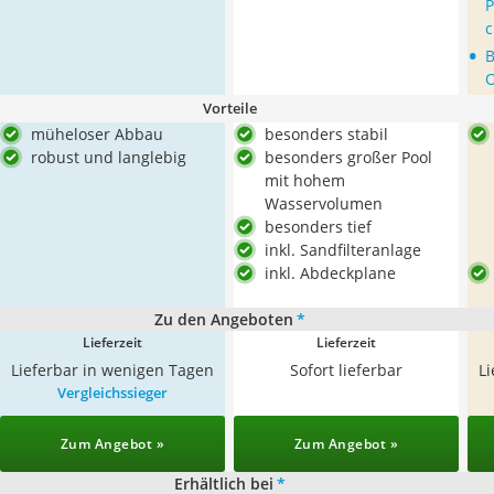
P
•
B
O
Vorteile
müheloser Abbau
besonders stabil
robust und langlebig
besonders großer Pool
mit hohem
Wasservolumen
besonders tief
inkl. Sandfilteranlage
inkl. Abdeckplane
Zu den Angeboten
*
Lieferzeit
Lieferzeit
Lieferbar in wenigen Tagen
Sofort lieferbar
L
Vergleichssieger
Zum Angebot »
Zum Angebot »
Erhältlich bei
*