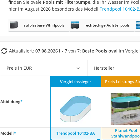
finden Sie ovale
Pools mit Filterpumpe
, die Ihr Wasser im Poo
Fliesenschneider
hier im August 2026 besonders das Modell
Trendpool 10402-B
Hochdruckreinige
Doppelschleifer
aufblasbare Whirlpools
rechteckige Aufstellpools
Überwachungska
Benzinrasenmäher 
Aktualisiert:
07.08.2026
1 - 7 von 7:
Beste Pools oval
im Vergle
Akku-Laubsauger
Löschdecke
Preis in EUR
Hersteller
Multimeter
Vergleichssieger
Preis-Leistungs-Si
Winterharte Palm
Gasdurchlauferhit
Abbildung
*
Service
Planet Pool
Modell
*
Trendpool 10402-BA
Stahlwandpoo