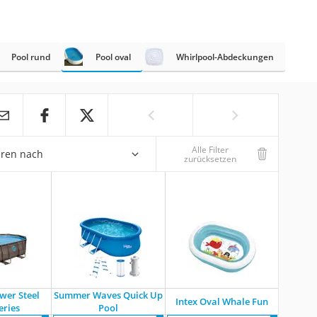
Pool rund
Pool oval
Whirlpool-Abdeckungen
Alle Filter
eren nach
zurücksetzen
wer Steel
Summer Waves Quick Up
Intex Oval Whale Fun
eries
Pool