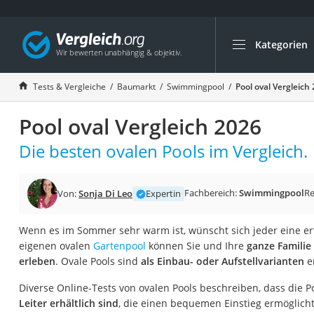
Kategorien
Die beliebtesten V
Baumarkt
Tests & Vergleiche
Baumarkt
Swimmingpool
Pool oval Vergleich
Tresor feuerfest
Pool oval Vergleich 2026
Makita-Akku-Rase
Kappsäge
Die besten ovalen Pools im Vergleich.
Smartes Türschlos
Akku-Rasentrimm
Fachbereich:
Swimmingpool
Re
Von:
Sonja Di Leo
Expertin
Feuchtigkeitsmess
Wenn es im Sommer sehr warm ist, wünscht sich jeder eine e
Split-Klimaanlage 
eigenen ovalen
Gartenpool
können Sie und Ihre
ganze Famili
Pelletofen
erleben
. Ovale Pools sind
als Einbau- oder Aufstellvarianten
e
Bohrmaschine
Diverse Online-Tests von ovalen Pools beschreiben, dass die P
Tiefbrunnenpump
Leiter erhältlich sind
, die einen bequemen Einstieg ermöglicht