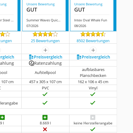
tung
Unsere Bewertung
Unsere Bewertung
GUT
GUT
Bestway Power Steel Swim Series
Summer Waves Quick Up Pool
Intex Oval Whale Fun
07/2026
08/2026
tungen
25 Bewertungen
8502 Bewertungen
ehr anzeigen
mehr anzeigen
mehr anzeigen
ergleich
Preis­vergleich
Preis­vergleich
zahlung
Ratenzahlung
aufblasbares
pool
Aufstellpool
Planschbecken
x 107 cm
457 x 305 x 107 cm
162 x 106 x 45 cm
C
PVC
Vinyl
llerangabe
9 l
8.669 l
keine Herstellerangabe