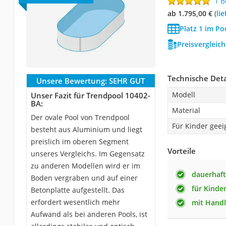
1 
ab 1.795,00 €
(
Li
Platz 1 im Po
Preisvergleic
Technische Deta
Unsere Bewertung:
SEHR GUT
Modell
Unser Fazit für Trendpool 10402-
BA:
Material
Der ovale Pool von Trendpool
Für Kinder geei
besteht aus Aluminium und liegt
preislich im oberen Segment
Vorteile
unseres Vergleichs. Im Gegensatz
zu anderen Modellen wird er im
dauerhaf
Boden vergraben und auf einer
für Kinde
Betonplatte aufgestellt. Das
erfordert wesentlich mehr
mit Hand
Aufwand als bei anderen Pools, ist