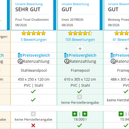
Unsere Bewertung
Unsere Bewertung
Unsere Bewer
SEHR GUT
GUT
GUT
Stahlwandpool
Pool Total Ovalbecken
Intex 26798GN
08/2026
08/2026
08/2026
ngen
5 Bewertungen
105 Bewertungen
41 Bewer
nzeigen
mehr anzeigen
m
ch
Preis­vergleich
Preis­vergleich
Preis­v
ng
Ratenzahlung
Ratenzahlung
Raten
l
Stahlwandpool
Framepool
Frame
cm
450 x 250 x 120 cm
610 x 305 x 122 cm
488 x 305 
PVC | Stahl
PVC | Stahl
PV
keine Herste
keine Herstellerangabe
gabe
keine Herstellerangabe
18.000 l
10.94