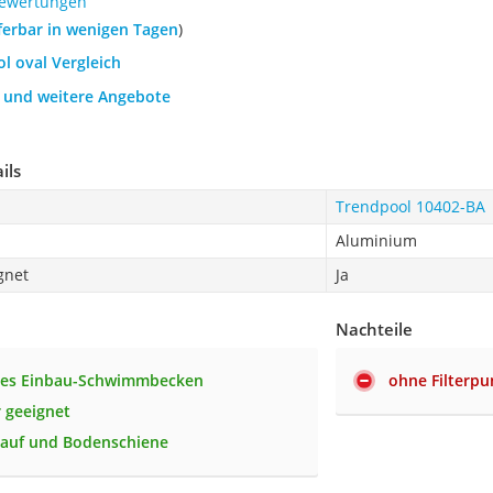
Bewertungen
eferbar in wenigen Tagen
)
ol oval Vergleich
h und weitere Angebote
ils
Trendpool 10402-BA
Aluminium
gnet
Ja
Nachteile
tes Einbau-Schwimmbecken
ohne Filterp
r geeignet
lauf und Bodenschiene