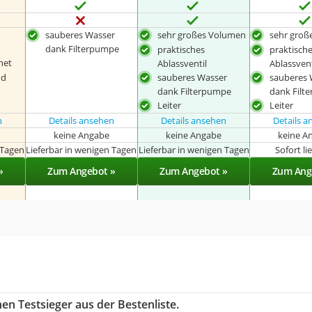
sauberes Wasser
sehr großes Volumen
sehr groß
dank Filterpumpe
praktisches
praktisch
net
Ablassventil
Ablassvent
nd
sauberes Wasser
sauberes 
dank Filterpumpe
dank Filt
Leiter
Leiter
n
Details ansehen
Details ansehen
Details 
keine Angabe
keine Angabe
keine A
 Tagen
Lieferbar in wenigen Tagen
Lieferbar in wenigen Tagen
Sofort li
»
Zum Angebot »
Zum Angebot »
Zum Ang
en Testsieger aus der Bestenliste.