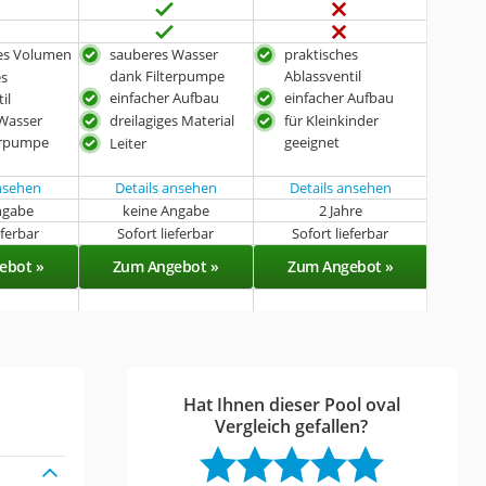
es Volumen
sauberes Wasser
praktisches
dank Filterpumpe
Ablassventil
es
einfacher Aufbau
einfacher Aufbau
il
Wasser
dreilagiges Material
für Kleinkinder
erpumpe
geeignet
Leiter
ansehen
Details ansehen
Details ansehen
ngabe
keine Angabe
2 Jahre
eferbar
Sofort lieferbar
Sofort lieferbar
ebot »
Zum Angebot »
Zum Angebot »
Hat Ihnen dieser Pool oval
Vergleich gefallen?