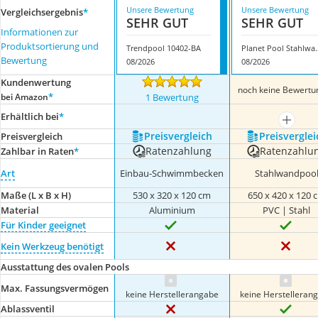
Unsere Bewertung
Unsere Bewertung
Vergleichsergebnis
*
SEHR GUT
SEHR GUT
Informationen zur
Produktsortierung und
Trendpool 10402-BA
Planet Pool 
Bewertung
08/2026
08/2026
Kundenwertung
noch keine Bewertu
*
bei Amazon
1 Bewertung
Erhältlich bei
*
mehr a
Preis­vergleich
Preis­verglei
Preis­vergleich
Ratenzahlung
Ratenzahlu
Zahlbar in Raten
*
Art
Einbau-Schwimmbecken
Stahlwandpoo
Maße (L x B x H)
530 x 320 x 120 cm
650 x 420 x 120 
Material
Aluminium
PVC | Stahl
Für Kinder geeignet
Kein Werkzeug benötigt
Ausstattung des ovalen Pools
Max. Fassungsvermögen
keine Herstellerangabe
keine Herstelleran
Ablassventil