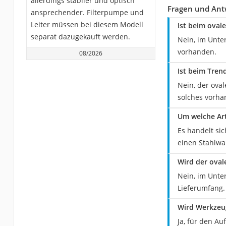
allerdings stabiler und optisch
Fragen und Ant
ansprechender. Filterpumpe und
Leiter müssen bei diesem Modell
Ist beim oval
separat dazugekauft werden.
Nein, im Unte
vorhanden.
08/2026
Ist beim Tren
Nein, der oval
solches vorha
Um welche Art
Es handelt si
einen Stahlwa
Wird der oval
Nein, im Unte
Lieferumfang.
Wird Werkzeu
Ja, für den A