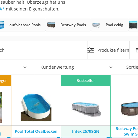
l sauber hält. Überzeugt hat uns
A
*
mit seinen Eigenschaften.
r
aufblasbare Pools
Bestway-Pools
Pool eckig
mera
mit Elektrostart
ich
Produkte filtern
Kundenwertung
Sorti
eger
Bestseller
en
zer
Bestway Po
Pool Total Ovalbecken
Intex 26798GN
l
Swim S