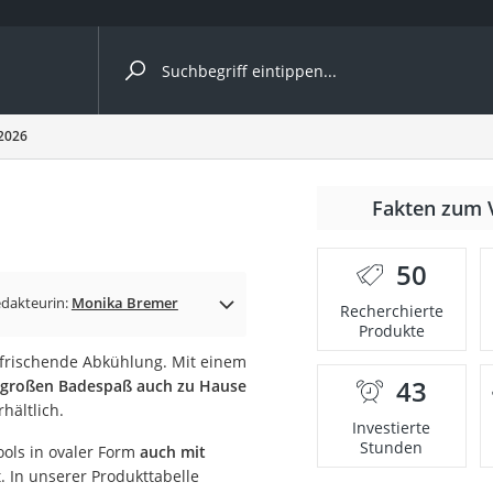
ergleiche nach Kategorie
 2026
nmäher
Fakten zum 
s
50
er
dakteurin:
Monika Bremer
Recherchierte
Produkte
gerät
rfrischende Abkühlung. Mit einem
2 Innengeräte
43
e großen Badespaß auch zu Hause
rhältlich.
Investierte
Stunden
ools in ovaler Form
auch mit
e
. In unserer Produkttabelle