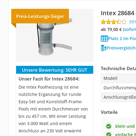
Intex 28684
Preis-Leistungs-Sieger
39
ab 79,00 €
(
Sofor
Platz 2 im Po
Preisvergleic
Technische Deta
Unsere Bewertung:
SEHR GUT
Modell
Unser Fazit für Intex 28684:
Die Intex Poolheizung ist eine
Durchflussmen
nützliche Ergänzung für runde
Anschlussgröße
Easy-Set und Kunststoff-Frame-
Pools mit einem Durchmesser von
Vorteile
bis zu 457 cm. Mit einer Leistung
von 3.000 Watt und einem
klein un
Anschluss an 230 Volt erwärmt
einfache 