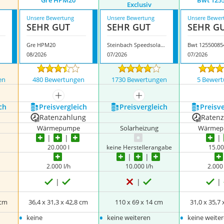
Gre HPM20
Bwt ‎125
Exclusiv
Unsere Bewertung
Unsere Bewertung
Unsere Bewer
SEHR GUT
SEHR GUT
SEHR G
Gre HPM20
Steinbach Speedsolar Exclusiv
Bwt ‎12550085
08/2026
07/2026
07/2026
en
480 Bewertungen
1730 Bewertungen
5 Bewer
nzeigen
mehr anzeigen
mehr anzeigen
ch
Preis­vergleich
Preis­vergleich
Preis­v
Ratenzahlung
Raten
Wärmepumpe
Solarheizung
Wärme
20.000 l
keine Herstellerangabe
15.00
2.000 l/h
10.000 l/h
2.000 
 cm
36,4 x 31,3 x 42,8 cm
110 x 69 x 14 cm
31,0 x 35,7 
•
•
•
keine
keine weiteren
keine weite