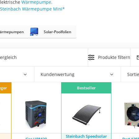
lektrische
Wärmepumpe.
Steinbach Wärmepumpe Mini
*
r
Wärmepumpen
Solar-Poolfolien
mera
mit Elektrostart
ergleich
Produkte filtern
Kundenwertung
Sorti
en
eger
Bestseller
zer
Steinbach Speedsolar