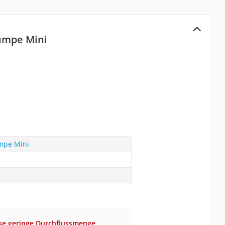
umpe Mini
mpe Mini
ise geringe Durchflussmenge