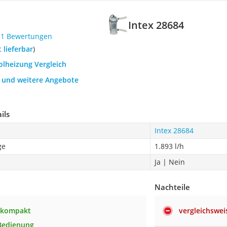
Intex 28684
11 Bewertungen
t lieferbar
)
olheizung Vergleich
h und weitere Angebote
ils
Intex 28684
ge
1.893 l/h
Ja | Nein
Nachteile
d kompakt
vergleichswe
Bedienung