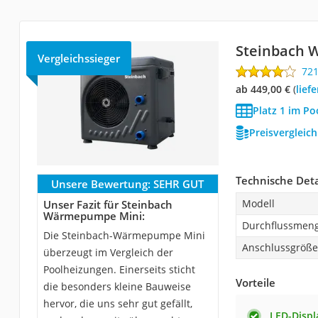
Steinbach 
Vergleichssieger
72
ab 449,00 €
(
Lie
Platz 1 im Po
Preisvergleic
Technische Deta
Unsere Bewertung:
SEHR GUT
Modell
Unser Fazit für Steinbach
Wärmepumpe Mini:
Durchflussmen
Die Steinbach-Wärmepumpe Mini
Anschlussgröße
überzeugt im Vergleich der
Poolheizungen. Einerseits sticht
Vorteile
die besonders kleine Bauweise
hervor, die uns sehr gut gefällt,
LED-Displ