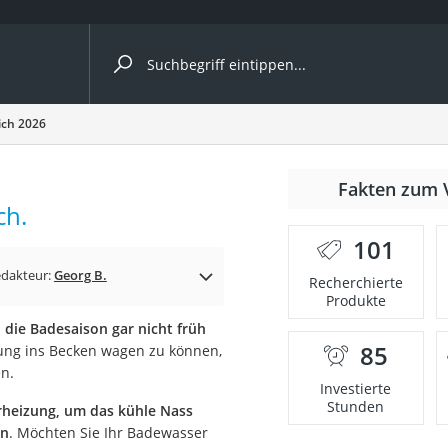
ergleiche nach Kategorie
ich 2026
nmäher
Fakten zum 
ch.
s
101
er
dakteur:
Georg B.
Recherchierte
Produkte
gerät
 die Badesaison gar nicht früh
2 Innengeräte
85
rung ins Becken wagen zu können,
n.
Investierte
Stunden
rheizung, um das kühle Nass
e
en
. Möchten Sie Ihr Badewasser