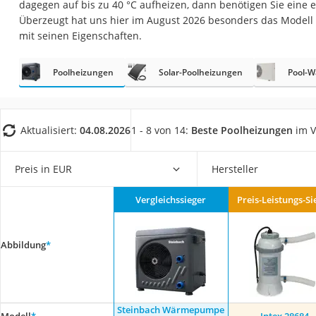
dagegen auf bis zu 40 °C aufheizen, dann benötigen Sie eine e
Fliesenschneider
Überzeugt hat uns hier im August 2026 besonders das Modell
Hochdruckreinige
mit seinen Eigenschaften.
Doppelschleifer
Poolheizungen
Solar-Poolheizungen
Pool-
Überwachungska
Benzinrasenmäher 
Akku-Laubsauger
Aktualisiert:
04.08.2026
1 - 8 von 14:
Beste Poolheizungen
im V
Löschdecke
Multimeter
Preis in EUR
Hersteller
Winterharte Palm
Vergleichssieger
Preis-Leistungs-Si
Gasdurchlauferhit
Service
Abbildung
*
Steinbach Wärmepumpe