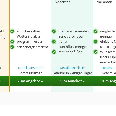
Varianten
Varianten
akt
auch bei kaltem
mehrere Elemente in
vergleich
Wetter nutzbar
Serie verbindbar
geringer P
nung
programmierbar
hohe
einfache 
Durchflussmenge
und Integ
sehr energieeffizient
mit Standfüßen
Wunschte
über Disp
einstellba
n
Details ansehen
Details ansehen
Details 
r
Sofort lieferbar
Lieferbar in wenigen Tagen
Sofort li
»
Zum Angebot »
Zum Angebot »
Zum Ang