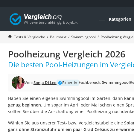
Kategorien
Die beliebtesten V
Baumarkt
Tests & Vergleiche
Baumarkt
Swimmingpool
Poolheizung Vergle
Tresor feuerfest
Poolheizung Vergleich 2026
Makita-Akku-Rase
Kappsäge
Die besten Pool-Heizungen im Verglei
Smartes Türschlos
Akku-Rasentrimm
Fachbereich:
Swimmingpool
Re
Von:
Sonja Di Leo
Expertin
Feuchtigkeitsmess
Haben Sie einen eigenen Swimmingpool im Garten, dann
kann
Split-Klimaanlage 
genug beginnen
. Um sogar im April oder Mai schon einen Sp
Pelletofen
sollten Sie über die Anschaffung einer Poolheizung nachdenke
Bohrmaschine
Wählen Sie aus unserer Test- bzw. Vergleichstabelle eine
Sola
Tiefbrunnenpump
ganz ohne Stromzufuhr um ein paar Grad Celsius zu erwärm