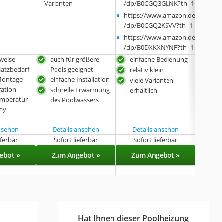
Varianten
/dp/B0CGQ3GLNK?th=1
Varia
•
https://www.amazon.de
/dp/B0CGQ2KSVV?th=1
•
https://www.amazon.de
/dp/B0DXKXNYNF?th=1
sweise
auch für größere
einfache Bedienung
bes
latzbedarf
Pools geeignet
relativ klein
auch
Montage
einfache Installation
Sal
viele Varianten
ration
schnelle Erwärmung
aut
erhältlich
mperatur
des Poolwassers
Abs
lay
r
ansehen
Details ansehen
Details ansehen
Det
eferbar
Sofort lieferbar
Sofort lieferbar
Lieferba
ebot »
Zum Angebot »
Zum Angebot »
Zu
Hat Ihnen dieser Poolheizung