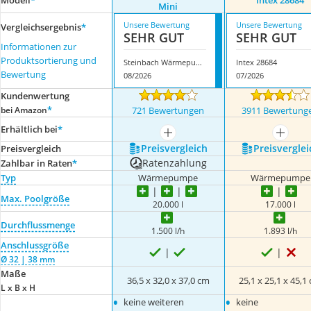
Modell
*
Intex 28684
Mini
Unsere Bewertung
Unsere Bewertung
Vergleichsergebnis
*
SEHR GUT
SEHR GUT
Informationen zur
Produktsortierung und
Steinbach Wärmepumpe Mini
Intex 28684
Bewertung
08/2026
07/2026
Kundenwertung
*
bei Amazon
721 Bewertungen
3911 Bewertung
Erhältlich bei
*
mehr anzeigen
mehr a
Preis­vergleich
Preis­verglei
Preis­vergleich
Ratenzahlung
Zahlbar in Raten
*
Typ
Wärmepumpe
Wärmepumpe
Max. Poolgröße
20.000 l
17.000 l
Durchflussmenge
1.500 l/h
1.893 l/h
Anschlussgröße
Ø 32 | 38 mm
Maße
‎36,5 x 32,0 x 37,0 cm
25,1 x 25,1 x 45,1
L x B x H
•
•
keine weiteren
keine