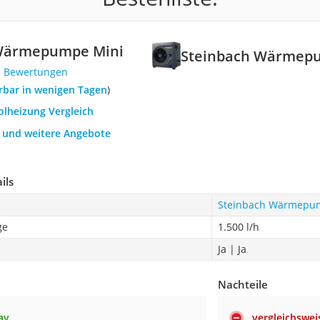
Wärmepumpe Mini
Steinbach Wärmep
1 Bewertungen
ferbar in wenigen Tagen
)
olheizung Vergleich
h und weitere Angebote
ils
Steinbach Wärmepu
ge
1.500 l/h
Ja | Ja
Nachteile
ay
vergleichswe