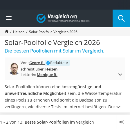
Die beliebtesten Vergleiche nach Kategorie
Vergleich
Baumarkt
Tresor feuerfest
Heizen
Solar-Poolfolie Vergleich 2026
Makita-Akku-Rasenmäher
Kappsäge
Solar-Poolfolie Vergleich 2026
Smartes Türschloss
Die besten Poolfolien mit Solar im Vergleich.
Akku-Rasentrimmer
Feuchtigkeitsmessgerät
Von:
Georg B.
Redakteur
Split-Klimaanlage 2 Innengeräte
schreibt über:
Heizen
Pelletofen
Lektorin:
Monique B.
Bohrmaschine
Tiefbrunnenpumpe
Solar-Poolfolien können eine
kostengünstige und
Fliesenschneider
umweltfreundliche Möglichkeit
sein, die Wassertemperatur
Hochdruckreiniger
eines Pools zu erhöhen und somit die Badesaison zu
Doppelschleifer
verlängern, wie diverse Tests im Internet bestätigen. Durch
Überwachungskamera
die Wahl einer passenden Größe und einer hochwertigen
Benzinrasenmäher mit Elektrostart
Folie mit guter Wärmespeicherung können Sie die Effektivität
1 - 2 von 13:
Beste Solar-Poolfolien
im Vergleich
Akku-Laubsauger
Ihrer Solar-
Poolfolie
maximieren und so das volle Potenzial