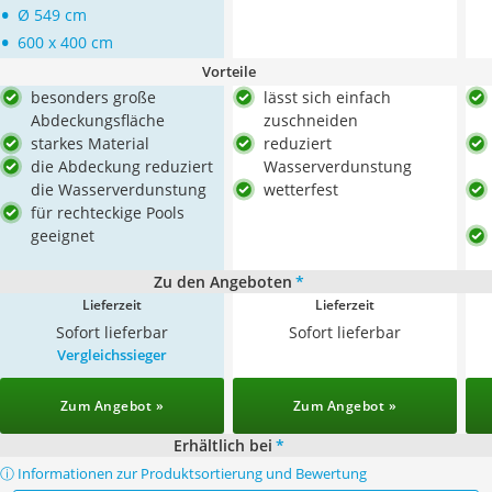
•
‎Ø 549 cm
•
600 x 400 cm
Vorteile
besonders große
lässt sich einfach
Abdeckungsfläche
zuschneiden
starkes Material
reduziert
die Abdeckung reduziert
Wasserverdunstung
die Wasserverdunstung
wetterfest
für rechteckige Pools
geeignet
Zu den Angeboten
*
Lieferzeit
Lieferzeit
Sofort lieferbar
Sofort lieferbar
Vergleichssieger
Zum Angebot »
Zum Angebot »
Erhältlich bei
*
ⓘ Informationen zur Produktsortierung und Bewertung