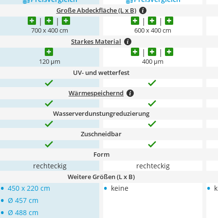
Große Abdeckfläche (L x B)
700 x 400 cm
600 x 400 cm
Starkes Material
120 μm
400 μm
UV- und wetterfest
Wärmespeichernd
Wasserverdunstungreduzierung
Zuschneidbar
Form
rechteckig
rechteckig
Weitere Größen (L x B)
•
•
•
450 x 220 cm
keine
k
•
Ø 457 cm
•
Ø 488 cm