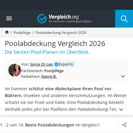
Die beliebtesten Vergleiche nach Kategorie
Vergleich
Baumarkt
Tresor feuerfest
Poolpflege
Poolabdeckung Vergleich 2026
Makita-Akku-Rasenmäher
Kappsäge
Poolabdeckung Vergleich 2026
Smartes Türschloss
Die besten Pool-Planen im Überblick.
Akku-Rasentrimmer
Feuchtigkeitsmessgerät
Von:
Sonja Di Leo
Expertin
Split-Klimaanlage 2 Innengeräte
Fachbereich:
Poolpflege
Pelletofen
Redakteur:
Georg B.
Bohrmaschine
Tiefbrunnenpumpe
Im Sommer
schützt eine Abdeckplane Ihren Pool vor
Fliesenschneider
Blättern
, Insekten und anderen Verschmutzungen. Im Winter
Hochdruckreiniger
schützt sie vor Frost und Kälte. Eine Poolabdeckung besteht
Doppelschleifer
deshalb jedes Jahr bei Poolfans den Poolabdeckung-Test und
Überwachungskamera
sorgt für Badespaß im eigenen Garten
.
Von Abdeckungen für
Benzinrasenmäher mit Elektrostart
Sommer und Winter,
für runde und eckige Pools
bis zu
1 - 2 von 14:
Beste Poolabdeckungen
im Vergleich
Akku-Laubsauger
speziellen Planen mit Aufheizfunktion - wir stellen Ihnen die