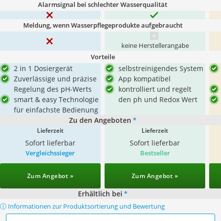
Alarmsignal bei schlechter Wasserqualität
Meldung, wenn Wasserpflegeprodukte aufgebraucht
keine Herstellerangabe
Vorteile
2 in 1 Dosiergerät
selbstreinigendes System
Zuverlässige und präzise
App kompatibel
Regelung des pH-Werts
kontrolliert und regelt
smart & easy Technologie
den ph und Redox Wert
für einfachste Bedienung
Zu den Angeboten
*
Lieferzeit
Lieferzeit
Sofort lieferbar
Sofort lieferbar
Vergleichssieger
Bestseller
Zum Angebot »
Zum Angebot »
Erhältlich bei
*
ⓘ Informationen zur Produktsortierung und Bewertung