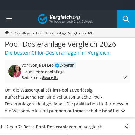
Die beliebtesten Vergleiche nach Kategorie
Vergleich
Baumarkt
Tresor feuerfest
Poolpflege
Pool-Dosieranlage Vergleich 2026
Makita-Akku-Rasenmäher
Kappsäge
Pool-Dosieranlage Vergleich 2026
Smartes Türschloss
Die besten Chlor-Dosieranlagen im Vergleich.
Akku-Rasentrimmer
Feuchtigkeitsmessgerät
Von:
Sonja Di Leo
Expertin
Split-Klimaanlage 2 Innengeräte
Fachbereich:
Poolpflege
Pelletofen
Redakteur:
Georg B.
Bohrmaschine
Tiefbrunnenpumpe
Um die
Wasserqualität im Pool zuverlässig
Fliesenschneider
aufrechtzuerhalten
, sind vollautomatische Pool-
Hochdruckreiniger
Dosieranlagen ideal geeignet. Die praktischen Helfer messen
Doppelschleifer
die Wasserwerte und
pumpen automatisch die benötigten
Überwachungskamera
Pflegeprodukte wie Chlor in den Pool
. Sie können entspannt
Benzinrasenmäher mit Elektrostart
kristallklares Wasser genießen.
Von einfachen Pool-
1 - 2 von 7:
Beste Pool-Dosieranlagen
im Vergleich
Akku-Laubsauger
Dosieranlagen,
die entweder den ph-Wert oder den Redox-