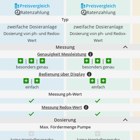
Preis­vergleich
Preis­vergleich
Ratenzahlung
Ratenzahlung
Typ
zweifache Dosieranlage
zweifache Dosieranlage
Dosierung von ph- und Redox-
Dosierung von ph- und Redox-
Wert
Wert
Messung
Genauigkeit Messleistung
besonders genau
besonders genau
Bedienung über Display
einfach
einfach
Messung ph-Wert
Messung Redox-Wert
Dosierung
Max. Fördermenge Pumpe
keine Herstellerangabe
keine Herstellerangabe