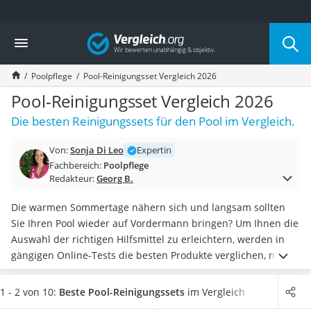
Die beliebtesten Vergleiche nach Kategorie
Vergleich
Baumarkt
Tresor feuerfest
Poolpflege
Pool-Reinigungsset Vergleich 2026
Makita-Akku-Rasenmäher
Kappsäge
Pool-Reinigungsset Vergleich 2026
Smartes Türschloss
Die besten Reinigungssets für den Pool im Vergleich.
Akku-Rasentrimmer
Feuchtigkeitsmessgerät
Von:
Sonja Di Leo
Expertin
Split-Klimaanlage 2 Innengeräte
Fachbereich:
Poolpflege
Pelletofen
Redakteur:
Georg B.
Bohrmaschine
Tiefbrunnenpumpe
Die warmen Sommertage nähern sich und langsam sollten
Fliesenschneider
Sie Ihren Pool wieder auf Vordermann bringen? Um Ihnen die
Hochdruckreiniger
Auswahl der richtigen Hilfsmittel zu erleichtern, werden in
Doppelschleifer
gängigen Online-Tests die besten Produkte verglichen, mit
Überwachungskamera
denen Sie Ihren Pool einfach und schnell säubern können.
Benzinrasenmäher mit Elektrostart
Zusätzlich zu den traditionellen Hilfsmitteln gibt es
1 - 2 von 10:
Beste Pool-Reinigungssets
im Vergleich
Akku-Laubsauger
heutzutage auch spezielle
Poolroboter
, die Ihnen die Arbeit