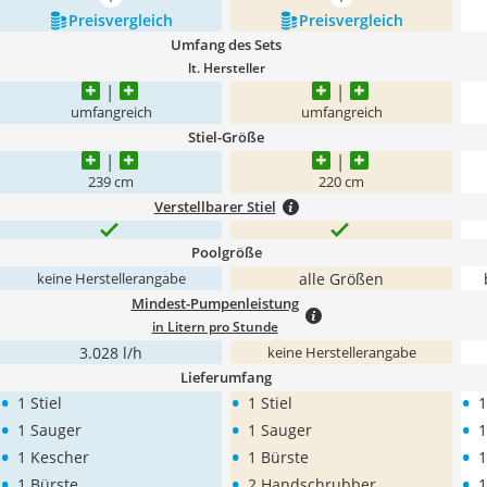
mehr anzeigen
mehr anzeigen
Preis­vergleich
Preis­vergleich
Umfang des Sets
lt. Hersteller
umfangreich
umfangreich
Stiel-Größe
239 cm
220 cm
Verstellbarer Stiel
Poolgröße
alle Größen
keine Herstellerangabe
Mindest-Pumpenleistung
in Litern pro Stunde
3.028 l/h
keine Herstellerangabe
Lieferumfang
•
•
•
1 Stiel
1 Stiel
1
•
•
•
1 Sauger
1 Sauger
1
•
•
•
1 Kescher
1 Bürste
1
•
•
•
1 Bürste
2 Handschrubber
1