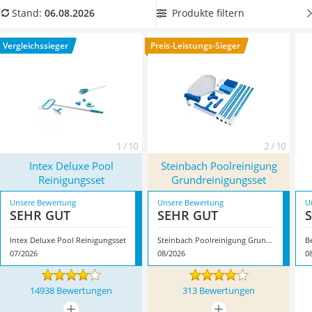
Löschdecke
noch leichter machen.
Wählen Sie aus unserer
Produkte filtern
Stand:
06.08.2026
Multimeter
Vergleichstabelle
das Pool-Reinigungsset mit dem größten
Winterharte Palmen
Lieferumfang
, um Ihren Pool auch bei großen
Vergleichssieger
Preis-Leistungs-Sieger
Gasdurchlauferhitzer
Verschmutzungen blitzblank zu bekommen. Überzeugt hat
Service
uns hier im August 2026 besonders das Modell
Intex Deluxe
Pool Reinigungsset
*
mit seinen Eigenschaften.
1 / 10
2 / 10
Intex Deluxe Pool
Steinbach Poolreinigung
Reinigungsset
Grundreinigungsset
Unsere Bewertung
Unsere Bewertung
U
SEHR GUT
SEHR GUT
Intex Deluxe Pool Reinigungsset
Steinbach Poolreinigung Grundreinigungsset
B
07/2026
08/2026
0
14938 Bewertungen
313 Bewertungen