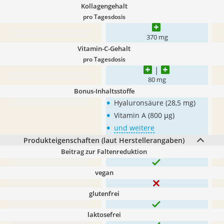
Kollagengehalt
pro Tagesdosis
370 mg
Vitamin-C-Gehalt
pro Tagesdosis
80 mg
Bonus-Inhaltsstoffe
•
Hyaluronsäure (28,5 mg)
•
Vitamin A (800 μg)
•
und weitere
Produkteigenschaften (laut Herstellerangaben)
Beitrag zur Faltenreduktion
vegan
glutenfrei
laktosefrei