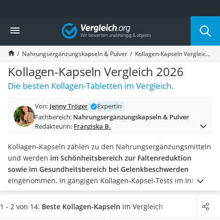
Die beliebtesten Vergleiche nach Kategorie
Vergleich
Drogerie
Inhalator
Nahrungsergänzungskapseln & Pulver
Kollagen-Kapseln Vergleich 2026
Haarschneider
Rollator
Kollagen-Kapseln Vergleich 2026
Braun Rasierer
Die besten Kollagen-Tabletten im Vergleich.
Katzenklappe (Chip)
Rasierer
Von:
Jenny Tröger
Expertin
Masturbator
Fachbereich:
Nahrungsergänzungskapseln & Pulver
Massagepistole
Redakteurin:
Franziska B.
Epilierer
Reisehaartrockner
Kollagen-Kapseln zählen zu den Nahrungsergänzungsmitteln
Eiweißpulver
und werden
im Schönheitsbereich zur Faltenreduktion
Magnesiumpräparat
sowie im Gesundheitsbereich bei Gelenkbeschwerden
Katzenklappe
eingenommen. In gängigen Kollagen-Kapsel-Tests im Internet
Nackenmassagegerät
wird besonders auf den Kollagengehalt geachtet. Je nach
Zeckenschutz Katze
Anwendungsabsicht sollte dieser höher oder niedriger sein.
1 - 2 von 14:
Beste Kollagen-Kapseln
im Vergleich
leichter Haartrockner
Um in gesundheitlichen Aspekten die Knorpel, Bänder und