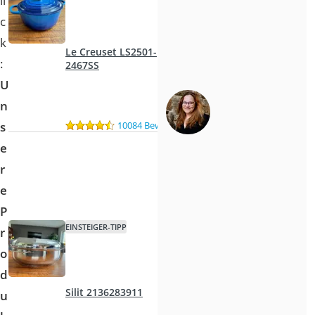
li
c
k
Le Creuset LS2501-
:
2467SS
U
n
10084 Bewertungen
s
e
r
e
P
EINSTEIGER-TIPP
r
o
d
Silit 2136283911
u