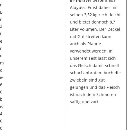
in-1-Bräter
besteht aus
n
Aluguss. Er ist daher mit
B
seinen 3,52 kg recht leicht
r
und bietet dennoch 8,7
ä
Liter Volumen. Der Deckel
t
mit Grillstreifen kann
e
auch als Pfanne
r
verwendet werden. In
u
unserem Test lässt sich
m
das Fleisch damit schnell
d
scharf anbraten. Auch die
ie
Zwiebeln sind gut
6
gelungen und das Fleisch
0
ist nach dem Schmoren
b
saftig und zart.
is
4
0
0