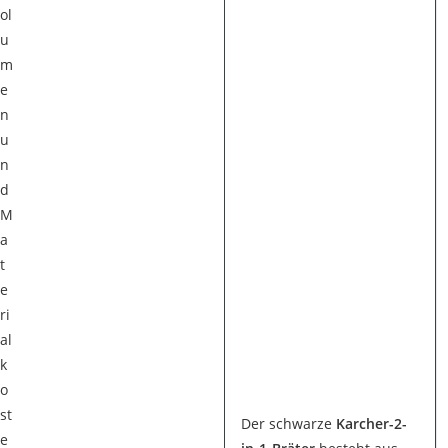
ol
u
m
e
n
u
n
d
M
a
t
e
ri
al
k
o
st
Der schwarze
Karcher-2-
e