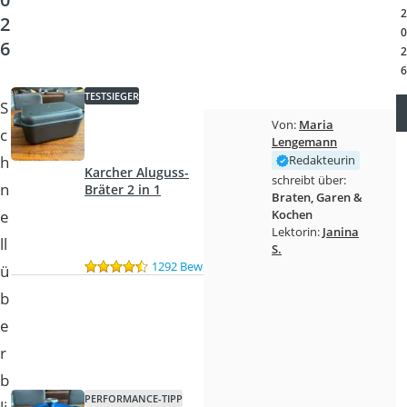
Tierhaarstaubsauger
2
2
Ecovacs-Saugroboter
0
6
Nespresso-Maschine
2
Messerschärfer
6
Service
TESTSIEGER
S
Von:
Maria
c
Lengemann
h
Redakteurin
Karcher Aluguss-
schreibt über:
n
Bräter 2 in 1
Braten, Garen &
e
Kochen
Lektorin:
Janina
ll
S.
1292 Bewertungen
ü
b
e
r
b
PERFORMANCE-TIPP