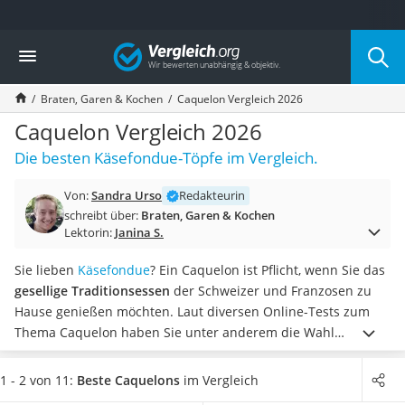
Die beliebtesten Vergleiche nach Kategorie
Vergleich
Haushalt
Wassersprudler
Braten, Garen & Kochen
Caquelon Vergleich 2026
Zentralstaubsauger
Brotbackautomat
Caquelon Vergleich 2026
Wischroboter
Die besten Käsefondue-Töpfe im Vergleich.
Wäschespinne
Industriestaubsauger
Von:
Sandra Urso
Redakteurin
Spülmaschinentabs
schreibt über:
Braten, Garen & Kochen
Akku-Staubsauger
Lektorin:
Janina S.
Eierkocher
AEG-Waschmaschine
Sie lieben
Käsefondue
? Ein Caquelon ist Pflicht, wenn Sie das
Saug-Wisch-Roboter
gesellige Traditionsessen
der Schweizer und Franzosen zu
Handstaubsauger
Hause genießen möchten. Laut diversen Online-Tests zum
Milchaufschäumer
Thema Caquelon haben Sie unter anderem die Wahl
Kondenstrockner
zwischen verschiedenen Materialausführungen – von
Reiskocher
Keramik über Aluminium bis hin Gusseisen – sowie
1 - 2 von 11:
Beste Caquelons
im Vergleich
Heißwasserspender
unterschiedlichen Topfgrößen.
Wenn Sie sich für ein