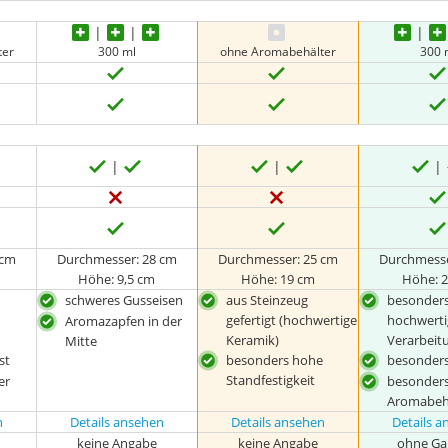
ter
300 ml
ohne Aromabehälter
300 
 cm
Durchmesser: 28 cm
Durchmesser: 25 cm
Durchmesse
Höhe: 9,5 cm
Höhe: 19 cm
Höhe: 
schweres Gusseisen
aus Steinzeug
besonder
gefertigt (hochwertige
hochwerti
Aromazapfen in der
Keramik)
Verarbeit
Mitte
st
besonders hohe
besonders
Standfestigkeit
er
besonders
Aromabeh
n
Details ansehen
Details ansehen
Details 
keine Angabe
keine Angabe
ohne Ga