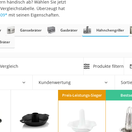
ern händisch ab? Wählen Sie jetzt
er
ergleichstabelle. Überzeugt hat
609
*
mit seinen Eigenschaften.
r
Gänsebräter
Gasbräter
Hähnchengriller
Bräter
er
ger
Vergleich
Produkte filtern
ter
ne
Kundenwertung
Sorti
Preis-Leistungs-Sieger
Bestse