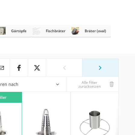
Gärtöpfe
Fischbräter
Bräter (oval)
Alle Filter
eren nach
zurücksetzen
ller