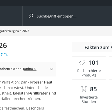
ergleiche nach Kategorie
iller Vergleich 2026
26
r
Fakten zum 
ch.
101
Kochen
Lektorin:
Janina S.
Recherchierte
Produkte
ger
r Perfektion: Dank
krosser Haut
s
85
eschmackstest. Unterschiede
ustheit.
Edelstahl-Grillbräter sind
Investierte
rfallen brechen können.
Stunden
ne
ede festmachen. Besonders