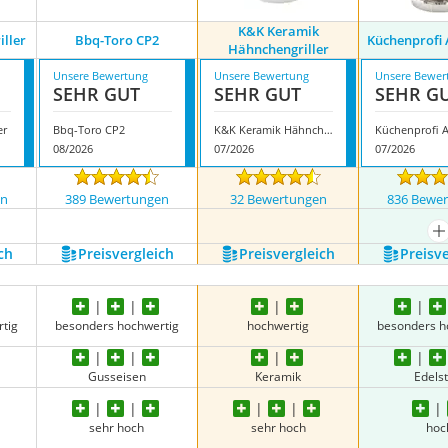
K&K Keramik
ller
Bbq-Toro CP2
Küchenprofi
Hähnchengriller
Unsere Bewertung
Unsere Bewertung
Unsere Bewer
SEHR GUT
SEHR GUT
SEHR G
er
Bbq-Toro CP2
K&K Keramik Hähnchengriller
08/2026
07/2026
07/2026
en
389 Bewertungen
32 Bewertungen
836 Bewe
m
ch
Preis­vergleich
Preis­vergleich
Preis­v
tig
besonders hochwertig
hochwertig
besonders h
Gusseisen
Keramik
Edelst
sehr hoch
sehr hoch
hoc