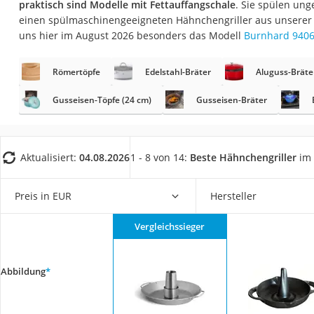
praktisch sind Modelle mit Fettauffangschale
. Sie spülen ung
Saug-Wisch-Robot
einen spülmaschinengeeigneten Hähnchengriller aus unserer V
Handstaubsauger
uns hier im August 2026 besonders das Modell
Burnhard 940
Milchaufschäumer
Römertöpfe
Edelstahl-Bräter
Aluguss-Bräte
Kondenstrockner
Reiskocher
Gusseisen-Töpfe (24 cm)
Gusseisen-Bräter
Heißwasserspend
Tierhaarstaubsau
Aktualisiert:
04.08.2026
1 - 8 von 14:
Beste Hähnchengriller
im 
Ecovacs-Saugrobo
Nespresso-Maschi
Preis in EUR
Hersteller
Messerschärfer
Vergleichssieger
Service
Abbildung
*