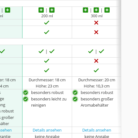
ml
200 ml
300 ml
ohne
r: 18 cm
Durchmesser: 18 cm
Durchmesser: 20 cm
Durc
24 cm
Höhe: 23 cm
Höhe: 10,3 cm
H
s
besonders robust
besonders robust
bes
ge
hoc
besonders leicht zu
besonders großer
ung
rob
reinigen
Aromabehälter
 robust
spü
 großer
gee
älter
ansehen
Details ansehen
Details ansehen
Det
rantie
keine Angabe
keine Angabe
k