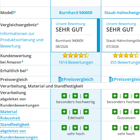
Modell
*
Burnhard 940609
Staub Hähnchengri
Unsere Bewertung
Unsere Bewertung
Vergleichsergebnis
*
SEHR GUT
SEHR GUT
Informationen zur
Produktsortierung und
Burnhard 940609
Staub Hähnchengrill
Bewertung
08/2026
07/2026
Kundenwertung
*
bei Amazon
1614 Bewertungen
355 Bewertung
Erhältlich bei
*
Preis­vergleich
Preis­verglei
Preis­vergleich
Verarbeitung, Material und Standfestigkeit
Verarbeitung
abgeleitet von
besonders hochwertig
besonders hochwer
Kundenbewertungen
Material
Edelstahl
Gusseisen
Robustheit
Standfestigkeit
abgeleitet von
sehr hoch
sehr hoch
Kundenbewerungen