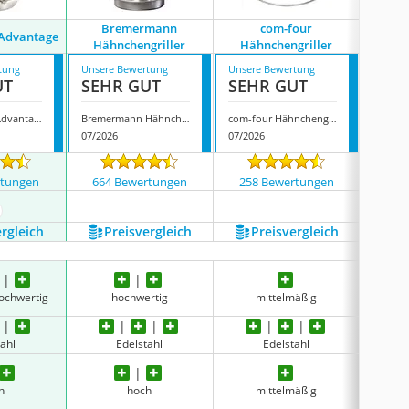
Bremermann
com-four
 Advantage
AMOZO 
Hähnchengriller
Hähnchengriller
tung
Unsere Bewertung
Unsere Bewertung
Unsere
UT
SEHR GUT
SEHR GUT
GUT
Küchenprofi Advantage
Bremermann Hähnchengriller
com-four Hähnchengriller
07/2026
07/2026
08/202
rtungen
664 Bewertungen
258 Bewertungen
662
ehr anzeigen
ergleich
Preis­vergleich
Preis­vergleich
P
ochwertig
hochwertig
mittelmäßig
beson
ahl
Edelstahl
Edelstahl
h
hoch
mittelmäßig