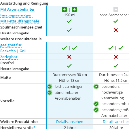
Ausstattung und Reinigung
Mit Aromabehälter
190 ml
ohne Aromabehäl
Fassungsvermögen
Mit Fettauffangschale
Spülmaschinengeeignet
Herstellerangabe
Weitere Produktdetails
geeignet für
Backofen | Grill
Zerlegbar
Rostfrei
Herstellerangabe
Durchmesser: 30 cm
Durchmesser: 24
Maße
Höhe: 13 cm
Höhe: 11,5 cm
leicht zu reinigen
besonders
hochwertige
abnehmbarer
Verarbeitung
Aromabehälter
Vorteile
besonders robu
besonders groß
Aromabehälter
Weitere Produktinfos
Details ansehen
Details ansehe
Herstellergarantie
*
2 Jahre
30 Jahre