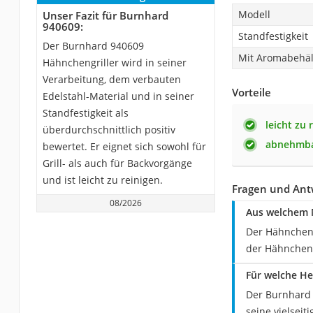
Modell
Unser Fazit für Burnhard
940609:
Standfestigkeit
Der Burnhard 940609
Mit Aromabehäl
Hähnchengriller wird in seiner
Verarbeitung, dem verbauten
Vorteile
Edelstahl-Material und in seiner
Standfestigkeit als
leicht zu 
überdurchschnittlich positiv
abnehmba
bewertet. Er eignet sich sowohl für
Grill- als auch für Backvorgänge
und ist leicht zu reinigen.
Fragen und Ant
08/2026
Aus welchem M
Der Hähnchenb
der Hähnchenb
Für welche He
Der Burnhard 
seine vielseit