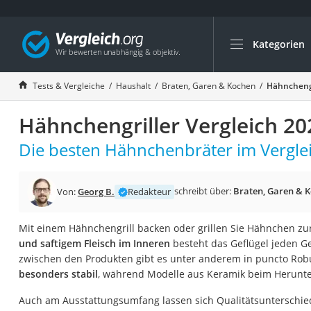
Kategorien
Die beliebtesten V
Haushalt
Tests & Vergleiche
Haushalt
Braten, Garen & Kochen
Hähnchengr
Wassersprudler
Hähnchengriller Vergleich 20
Zentralstaubsauge
Brotbackautomat
Die besten Hähnchenbräter im Verglei
Wischroboter
Wäschespinne
schreibt über:
Braten, Garen & 
Von:
Georg B.
Redakteur
Industriestaubsau
Mit einem Hähnchengrill backen oder grillen Sie Hähnchen zu
Spülmaschinentab
und saftigem Fleisch im Inneren
besteht das Geflügel jeden G
Akku-Staubsauger
zwischen den Produkten gibt es unter anderem in puncto Rob
besonders stabil
, während Modelle aus Keramik beim Herunte
Eierkocher
AEG-Waschmaschi
Auch am Ausstattungsumfang lassen sich Qualitätsunterschi