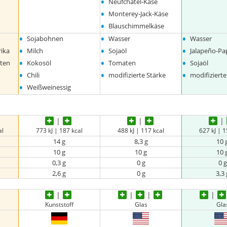
•
Neufchatel-Käse
•
Monterey-Jack-Käse
•
Blauschimmelkäse
•
•
•
Sojabohnen
Wasser
Wasser
•
•
•
ika
Milch
Sojaöl
Jalapeño-Pa
•
•
•
oten
Kokosöl
Tomaten
Sojaöl
•
•
•
Chili
modifizierte Stärke
modifizierte
•
Weißweinessig
al
773 kJ | 187 kcal
488 kJ | 117 kcal
627 kJ | 1
14 g
8,3 g
10 
10 g
10 g
10 
0,3 g
0 g
0 g
2,6 g
0 g
3,3 
Kunststoff
Glas
Gla