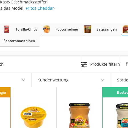
s Käse-Geschmacksstoffen
rs das Modell
Fritos Cheddar-
Tortilla-Chips
Popcorneimer
Salzstangen
rakt
Popcornmaschinen
ch
Produkte filtern
Kundenwertung
Sorti
zusatz
eger
Bestse