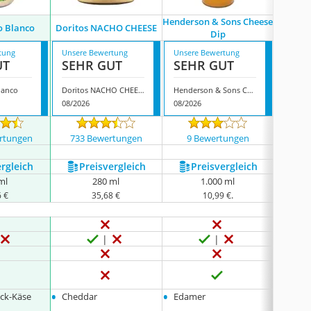
Henderson & Sons Cheese
Gouda'
o Blanco
Doritos NACHO CHEESE
Dip
C
tung
Unsere Bewertung
Unsere Bewertung
Unsere
UT
SEHR GUT
SEHR GUT
GUT
lanco
Doritos NACHO CHEESE
Henderson & Sons Cheese Dip
08/2026
08/2026
08/202
rtungen
733 Bewertungen
9 Bewertungen
745
ergleich
Preis­vergleich
Preis­vergleich
P
ml
280 ml
1.000 ml
.
6 €
35,68 €
10,99 €
•
•
•
ck-Käse
Cheddar
Edamer
keine