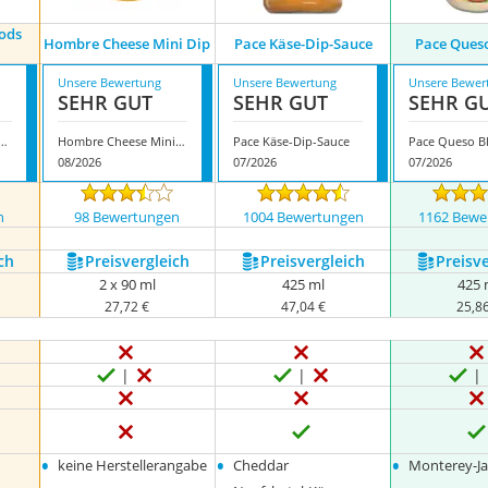
ods
Hombre Cheese Mini Dip
Pace Käse-Dip-Sauce
Pace Ques
Unsere Bewertung
Unsere Bewertung
Unsere Bewer
SEHR GUT
SEHR GUT
SEHR G
hioned Foods Nacho Käse
Hombre Cheese Mini Dip
Pace Käse-Dip-Sauce
Pace Queso B
08/2026
07/2026
07/2026
n
98 Bewertungen
1004 Bewertungen
1162 Bewe
ch
Preis­vergleich
Preis­vergleich
Preis­v
2 x 90 ml
425 ml
425 
27,72 €
47,04 €
25,8
•
•
•
keine Herstellerangabe
Cheddar
Monterey-Ja