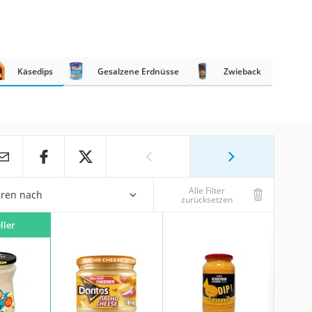
Käsedips
Gesalzene Erdnüsse
Zwieback
Alle Filter
eren nach
zurücksetzen
ller