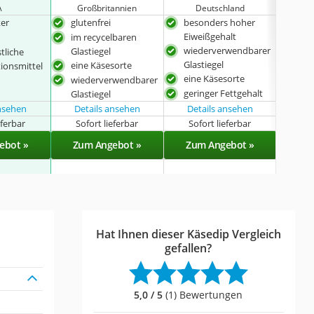
A
Großbritannien
Deutschland
N
er
glutenfrei
besonders hoher
veg
Eiweißgehalt
im recycelbaren
recy
wiederverwendbarer
Glastiegel
Kuns
tliche
Glastiegel
eine Käsesorte
glut
tionsmittel
eine Käsesorte
wiederverwendbarer
geringer Fettgehalt
Glastiegel
ansehen
Details ansehen
Details ansehen
eferbar
Sofort lieferbar
Sofort lieferbar
Sof
ebot »
Zum Angebot »
Zum Angebot »
Zu
Hat Ihnen dieser Käsedip Vergleich
gefallen?
5,0 / 5
(1) Bewertungen