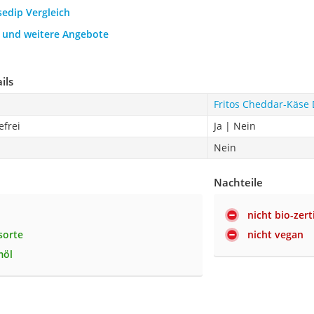
sedip Vergleich
h und weitere Angebote
ils
Fritos Cheddar-Käse 
efrei
Ja | Nein
Nein
Nachteile
nicht bio-zerti
sorte
nicht vegan
möl