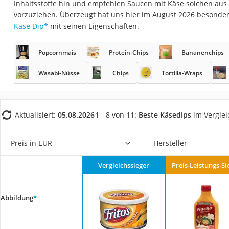
Inhaltsstoffe hin und empfehlen Saucen mit Käse solchen au
Gemüsebrühe
vorzuziehen. Überzeugt hat uns hier im August 2026 besonde
Eiskaffee-Pulver
Käse Dip
*
mit seinen Eigenschaften.
Irischer Whiskey
Popcornmais
Protein-Chips
Bananenchips
Grapefruitkernext
Matcha-Set
Wasabi-Nüsse
Chips
Tortilla-Wraps
Sojasauce
MCT-Öl
Aktualisiert:
05.08.2026
1 - 8 von 11:
Beste Käsedips
im Verglei
Trüffelöl
Erythrit
Preis in EUR
Hersteller
Müsli ohne Zucker
Vergleichssieger
Preis-Leistungs-Si
Service
Abbildung
*