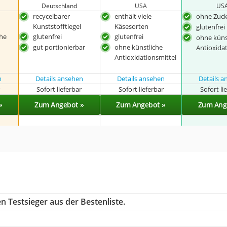
Deutschland
USA
US
recycelbarer
enthält viele
ohne Zuck
Kunststofftiegel
Käsesorten
glutenfrei
che
glutenfrei
glutenfrei
ohne küns
gut portionierbar
ohne künstliche
Antioxida
Antioxidationsmittel
n
Details ansehen
Details ansehen
Details 
r
Sofort lieferbar
Sofort lieferbar
Sofort li
»
Zum Angebot »
Zum Angebot »
Zum Ang
n Testsieger aus der Bestenliste.