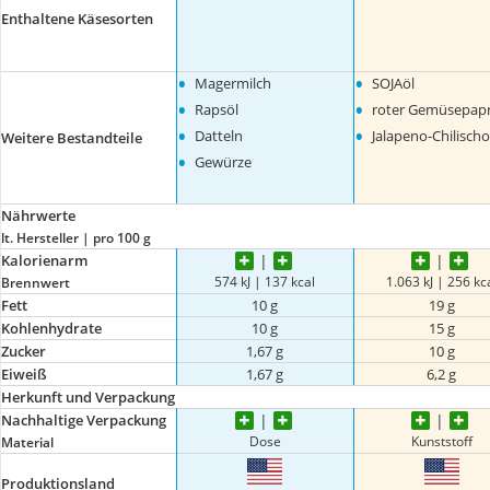
Enthaltene Käsesorten
•
•
Magermilch
SOJAöl
•
•
Rapsöl
roter Gemüsepapr
•
•
Datteln
Jalapeno-Chilisch
Weitere Bestandteile
•
Gewürze
Nährwerte
lt. Hersteller | pro 100 g
Kalorienarm
574 kJ | 137 kcal
1.063 kJ | 256 kc
Brennwert
Fett
10 g
19 g
Kohlenhydrate
10 g
15 g
Zucker
1,67 g
10 g
Eiweiß
1,67 g
6,2 g
Herkunft und Verpackung
Nachhaltige Verpackung
Dose
Kunststoff
Material
Produktionsland