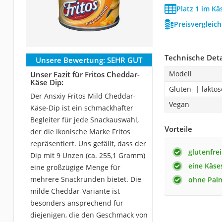
Platz 1 im Kä
Preisvergleic
Technische Deta
Unsere Bewertung:
SEHR GUT
Modell
Unser Fazit für Fritos Cheddar-
Käse Dip:
Gluten- | laktos
Der Ansxiy Fritos Mild Cheddar-
Vegan
Käse-Dip ist ein schmackhafter
Begleiter für jede Snackauswahl,
Vorteile
der die ikonische Marke Fritos
repräsentiert. Uns gefällt, dass der
glutenfrei
Dip mit 9 Unzen (ca. 255,1 Gramm)
eine Käse
eine großzügige Menge für
mehrere Snackrunden bietet. Die
ohne Pal
milde Cheddar-Variante ist
besonders ansprechend für
diejenigen, die den Geschmack von