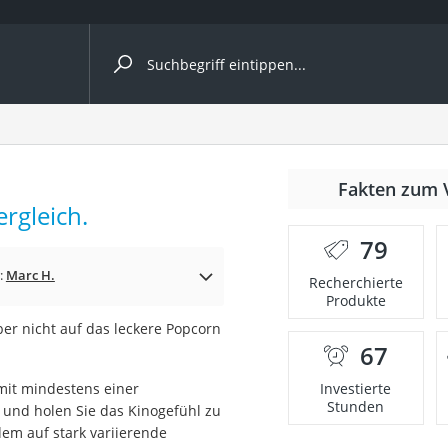
ergleiche nach Kategorie
Fakten zum 
Kapseln
rgleich.
79
:
Marc H.
Recherchierte
Produkte
er nicht auf das leckere Popcorn
67
bio
 mit mindestens einer
Investierte
Stunden
a
und holen Sie das Kinogefühl zu
em auf stark variierende