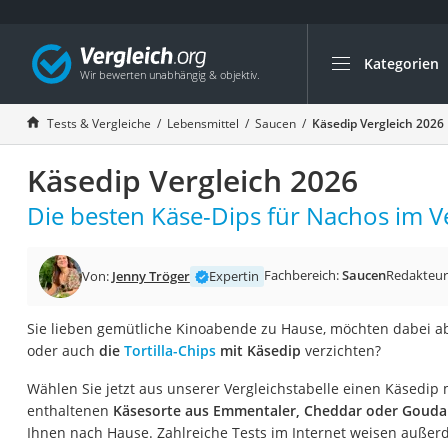
Kategorien
Die beliebtesten V
Lebensmittel
Tests & Vergleiche
Lebensmittel
Saucen
Käsedip Vergleich 2026
Schwarzkümmelöl
Käsedip Vergleich 2026
Knäckebrot
Schwarzkümmelöl-
Die besten Käse-Dips für Nachos im Ve
Manukahonig
Eiklar
Fachbereich:
Saucen
Redakteur
Von:
Jenny Tröger
Expertin
Astronautenkost
Sie lieben gemütliche Kinoabende zu Hause, möchten dabei ab
Balsamico-Essig
oder auch
die
Tortilla-Chips
mit Käsedip
verzichten?
Schwarzkümmelöl 
Wählen Sie jetzt aus unserer Vergleichstabelle einen Käsedip
Sardinen
enthaltenen
Käsesorte aus Emmentaler, Cheddar oder Goud
Honig
Ihnen nach Hause. Zahlreiche Tests im Internet weisen außerd