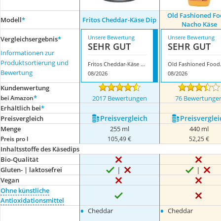
Old Fashioned Fo
Modell
*
Fritos Cheddar-Käse Dip
Nacho Käse
Unsere Bewertung
Unsere Bewertung
Vergleichsergebnis
*
SEHR GUT
SEHR GUT
Informationen zur
Produktsortierung und
Fritos Cheddar-Käse Dip
Old Fas
Bewertung
08/2026
08/2026
Kundenwertung
*
bei Amazon
2017 Bewertungen
76 Bewertunge
Erhältlich bei
*
Preis­vergleich
Preis­verglei
Preis­vergleich
Menge
255 ml
440 ml
Preis pro l
105,49 €
52,25 €
Inhaltsstoffe des Käsedips
Bio-Qualität
Gluten- | laktosefrei
Vegan
Ohne künstliche
Antioxidationsmittel
•
•
Cheddar
Cheddar