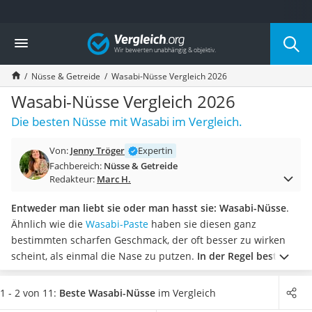
Die beliebtesten Vergleiche nach Kategorie
Vergleich
Lebensmittel
Schwarzkümmelöl
Nüsse & Getreide
Wasabi-Nüsse Vergleich 2026
Knäckebrot
Schwarzkümmelöl-Kapseln
Wasabi-Nüsse Vergleich 2026
Manukahonig
Die besten Nüsse mit Wasabi im Vergleich.
Eiklar
Astronautenkost
Von:
Jenny Tröger
Expertin
Balsamico-Essig
Fachbereich:
Nüsse & Getreide
Schwarzkümmelöl bio
Redakteur:
Marc H.
Sardinen
Honig
Entweder man liebt sie oder man hasst sie: Wasabi-Nüsse
.
Gemüsebrühe
Ähnlich wie die
Wasabi-Paste
haben sie diesen ganz
Eiskaffee-Pulver
bestimmten scharfen Geschmack, der oft besser zu wirken
Irischer Whiskey
scheint, als einmal die Nase zu putzen.
In der Regel bestehen
Grapefruitkernextrakt
die Nüsse aus Erdnüssen mit einer knusprigen Wasabi-
Matcha-Set
Ummantelung
, doch der Kern kann auch eine andere
1 - 2 von 11:
Beste Wasabi-Nüsse
im Vergleich
Sojasauce
Nusssorte sein.
Wählen Sie jetzt aus unserer