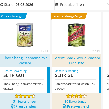
MCT-Öl
Vergleichstabelle Wasabi-Nüsse aus, die
möglichst wenige
Produkte filtern
Stand:
05.08.2026
Trüffelöl
künstliche Inhaltsstoffe
enthalten. Online-Tests haben
Erythrit
gezeigt, dass die Wasabi-Nüsse oft mit
Vergleichssieger
Preis-Leistungs-Sieger
Müsli ohne Zuckerzusatz
Geschmacksverstärkern versehen sind, die nicht immer
Service
optimal für den Körper sind. Überzeugt hat uns hier im
August 2026 besonders das Modell
Khao Shong Edamame
mit Wasabi
*
mit seinen Eigenschaften.
1 / 11
2 / 11
Khao Shong Edamame mit
Lorenz Snack World Wasabi
K
Wasabi
Erdnüsse
Unsere Bewertung
Unsere Bewertung
U
SEHR GUT
SEHR GUT
Khao Shong Edamame mit Wasabi
Lorenz Snack World Wasabi Erdnüsse
08/2026
08/2026
0
51 Bewertungen
36 Bewertungen
Preis­vergleich
Preis­vergleich