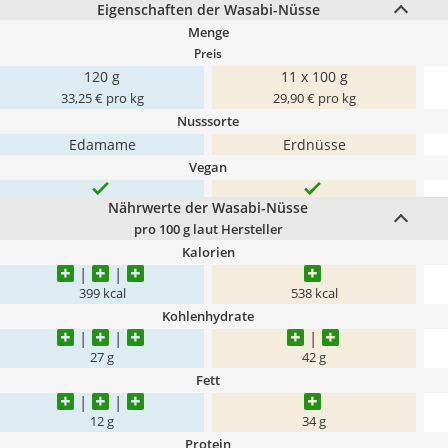
Eigenschaften der Wasabi-Nüsse
Menge
Preis
120 g
11 x 100 g
33,25 € pro kg
29,90 € pro kg
Nusssorte
Edamame
Erdnüsse
Vegan
Nährwerte der Wasabi-Nüsse
pro 100 g laut Hersteller
Kalorien
399 kcal
538 kcal
Kohlenhydrate
27 g
42 g
Fett
12 g
34 g
Protein