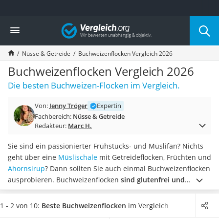
Die beliebtesten Vergleiche nach Kategorie
Vergleich
Lebensmittel
Schwarzkümmelöl
Nüsse & Getreide
Buchweizenflocken Vergleich 2026
Knäckebrot
Schwarzkümmelöl-Kapseln
Buchweizenflocken Vergleich 2026
Manukahonig
Die besten Buchweizen-Flocken im Vergleich.
Eiklar
Astronautenkost
Von:
Jenny Tröger
Expertin
Balsamico-Essig
Fachbereich:
Nüsse & Getreide
Schwarzkümmelöl bio
Redakteur:
Marc H.
Sardinen
Honig
Sie sind ein passionierter Frühstücks- und Müslifan? Nichts
Gemüsebrühe
geht über eine
Müslischale
mit Getreideflocken, Früchten und
Eiskaffee-Pulver
Ahornsirup
? Dann sollten Sie auch einmal Buchweizenflocken
Irischer Whiskey
ausprobieren. Buchweizenflocken
sind glutenfrei und
Grapefruitkernextrakt
schmecken angenehm nussig
. Laut Tests im Internet sind die
Matcha-Set
Flocken
reich an Proteinen und Ballaststoffen
– und eignen
1 - 2 von 10:
Beste Buchweizenflocken
im Vergleich
Sojasauce
sich auch als gesunde Zutat für Brot-, Gebäck- und