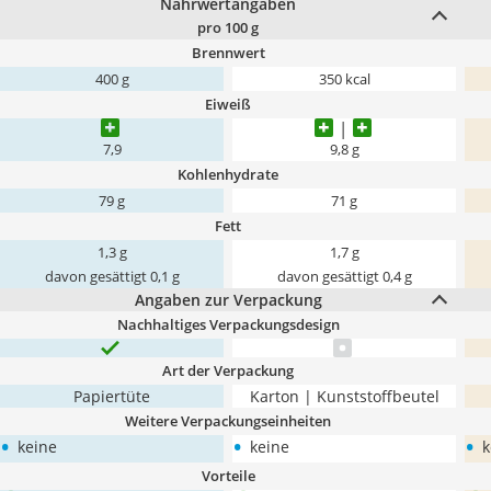
Nährwertangaben
pro 100 g
Brennwert
400 g
350 kcal
Eiweiß
7,9
9,8 g
Kohlenhydrate
79 g
71 g
Fett
1,3 g
1,7 g
davon gesättigt 0,1 g
davon gesättigt 0,4 g
Angaben zur Verpackung
Nachhaltiges Verpackungsdesign
Art der Verpackung
Papiertüte
Karton | Kunststoffbeutel
Weitere Verpackungseinheiten
•
•
•
keine
keine
k
Vorteile