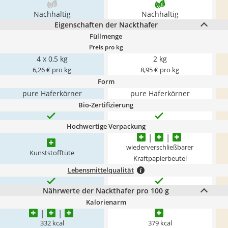
Nachhaltig
Nachhaltig
Eigenschaften der Nackthafer
Füllmenge
Preis pro kg
4 x 0,5 kg
2 kg
6,26 € pro kg
8,95 € pro kg
Form
pure Haferkörner
pure Haferkörner
Bio-Zertifizierung
Hochwertige Verpackung
wiederverschließbarer
Kunststofftüte
Kraftpapierbeutel
Lebensmittelqualität
Nährwerte der Nackthafer pro 100 g
Kalorienarm
332 kcal
379 kcal