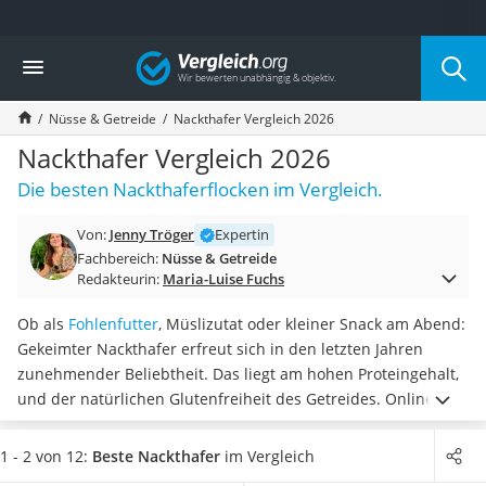
Die beliebtesten Vergleiche nach Kategorie
Vergleich
Lebensmittel
Schwarzkümmelöl
Nüsse & Getreide
Nackthafer Vergleich 2026
Knäckebrot
Schwarzkümmelöl-Kapseln
Nackthafer Vergleich 2026
Manukahonig
Die besten Nackthaferflocken im Vergleich.
Eiklar
Astronautenkost
Von:
Jenny Tröger
Expertin
Balsamico-Essig
Fachbereich:
Nüsse & Getreide
Schwarzkümmelöl bio
Redakteurin:
Maria-Luise Fuchs
Sardinen
Honig
Ob als
Fohlenfutter
, Müslizutat oder kleiner Snack am Abend:
Gemüsebrühe
Gekeimter Nackthafer erfreut sich in den letzten Jahren
Eiskaffee-Pulver
zunehmender Beliebtheit. Das liegt am hohen Proteingehalt,
Irischer Whiskey
und der natürlichen Glutenfreiheit des Getreides. Online-
Grapefruitkernextrakt
Tests empfehlen
biozertifizierten Nackthafer in
Matcha-Set
Lebensmittelqualität
, damit Sie ihn zum Kochen verwenden
1 - 2 von 12:
Beste Nackthafer
im Vergleich
Sojasauce
können.
Finden Sie
besonders proteinreichen Nackthafer
in