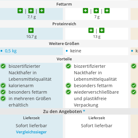
Fettarm
7,1 g
7 g
Proteinreich
10,7 g
13 g
Weitere Größen
•
•
•
0,5 kg
keine
k
Vorteile
biozertifizierter
biozertifizierter
Nackthafer in
Nackthafer in
Lebensmittelqualität
Lebensmittelqualität
kalorienarm
besonders fettarm
besonders fettarm
wiederverschließbare
in mehreren Größen
und plastikfreie
erhältlich
Verpackung
Zu den Angeboten
*
Lieferzeit
Lieferzeit
Sofort lieferbar
Sofort lieferbar
Vergleichssieger