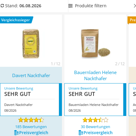
MCT-Öl
unserer Produkttabelle und mischen Sie ihn sich in Ihr
Produkte filtern
Stand:
06.08.2026
Trüffelöl
morgendliches Müsli. Überzeugt hat uns hier im August 2026
Erythrit
besonders das Modell
Davert Nackthafer
*
mit seinen
Vergleichssieger
Pre
Müsli ohne Zuckerzusatz
Eigenschaften.
Service
1 / 12
2 / 12
Bauernladen Helene
Davert Nackthafer
Nackthafer
Unsere Bewertung
Unsere Bewertung
U
SEHR GUT
SEHR GUT
Davert Nackthafer
Bauernladen Helene Nackthafer
A
08/2026
08/2026
0
185 Bewertungen
30 Bewertungen
Preis­vergleich
Preis­vergleich