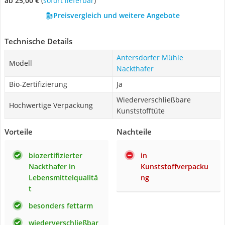
ab 25,00 €
(
Sofort lieferbar
)
Preisvergleich und weitere Angebote
Technische Details
Antersdorfer Mühle
Modell
Nackthafer
Bio-Zertifizierung
Ja
Wiederverschließbare
Hochwertige Verpackung
Kunststofftüte
Vorteile
Nachteile
biozertifizierter
in
Nackthafer in
Kunststoffverpacku
Lebensmittelqualitä
ng
t
besonders fettarm
wiederverschließbar