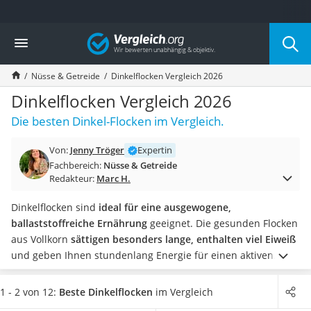
Die beliebtesten Vergleiche nach Kategorie
Vergleich
Lebensmittel
Schwarzkümmelöl
Nüsse & Getreide
Dinkelflocken Vergleich 2026
Knäckebrot
Schwarzkümmelöl-Kapseln
Dinkelflocken Vergleich 2026
Manukahonig
Die besten Dinkel-Flocken im Vergleich.
Eiklar
Astronautenkost
Von:
Jenny Tröger
Expertin
Balsamico-Essig
Fachbereich:
Nüsse & Getreide
Schwarzkümmelöl bio
Redakteur:
Marc H.
Sardinen
Honig
Dinkelflocken sind
ideal für eine ausgewogene,
Gemüsebrühe
ballaststoffreiche Ernährung
geeignet. Die gesunden Flocken
Eiskaffee-Pulver
aus Vollkorn
sättigen besonders lange, enthalten viel Eiweiß
Irischer Whiskey
und geben Ihnen stundenlang Energie für einen aktiven
Grapefruitkernextrakt
Alltag. Ähnlich wie
Haferflocken
lassen sich auch
Matcha-Set
Dinkelflocken vielseitig für süße und herzhafte Speisen
1 - 2 von 12:
Beste Dinkelflocken
im Vergleich
Sojasauce
einsetzen.
Viele Online-Tests zeigen, dass bei Kunden vor