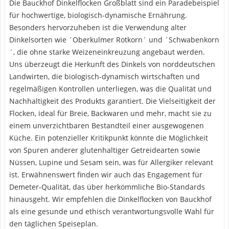
Die Bauckhof Dinkelflocken Großblatt sind ein Paradebeispiel
für hochwertige, biologisch-dynamische Ernährung.
Besonders hervorzuheben ist die Verwendung alter
Dinkelsorten wie ´Oberkulmer Rotkorn´ und ´Schwabenkorn
´, die ohne starke Weizeneinkreuzung angebaut werden.
Uns überzeugt die Herkunft des Dinkels von norddeutschen
Landwirten, die biologisch-dynamisch wirtschaften und
regelmäßigen Kontrollen unterliegen, was die Qualität und
Nachhaltigkeit des Produkts garantiert. Die Vielseitigkeit der
Flocken, ideal für Breie, Backwaren und mehr, macht sie zu
einem unverzichtbaren Bestandteil einer ausgewogenen
Küche. Ein potenzieller Kritikpunkt könnte die Möglichkeit
von Spuren anderer glutenhaltiger Getreidearten sowie
Nüssen, Lupine und Sesam sein, was für Allergiker relevant
ist. Erwähnenswert finden wir auch das Engagement für
Demeter-Qualität, das über herkömmliche Bio-Standards
hinausgeht. Wir empfehlen die Dinkelflocken von Bauckhof
als eine gesunde und ethisch verantwortungsvolle Wahl für
den täglichen Speiseplan.