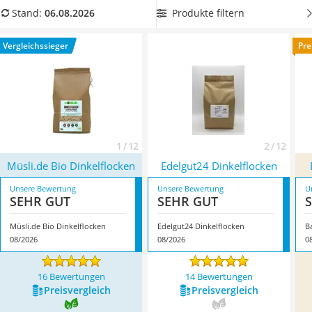
MCT-Öl
allem biozertifizierte Produkte äußerst beliebt sind. Wählen
Produkte filtern
Stand:
06.08.2026
Trüffelöl
Sie deswegen jetzt Dinkelflocken aus unserer
Erythrit
Vergleichstabelle aus, die
Rohkostqualität haben und frei
Vergleichssieger
Pre
Müsli ohne Zuckerzusatz
von künstlichen Zusatzstoffen
sind. Überzeugt hat uns hier
Service
im August 2026 besonders das Modell
Müsli.de Bio
Dinkelflocken
*
mit seinen Eigenschaften.
1 / 12
2 / 12
Müsli.de Bio Dinkelflocken
Edelgut24 Dinkelflocken
Unsere Bewertung
Unsere Bewertung
U
SEHR GUT
SEHR GUT
Müsli.de Bio Dinkelflocken
Edelgut24 Dinkelflocken
B
08/2026
08/2026
0
16 Bewertungen
14 Bewertungen
Preis­vergleich
Preis­vergleich