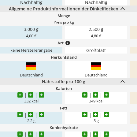
Nachhaltig
Nachhaltig
Allgemeine Produktinformationen der Dinkelflocken
Menge
Preis pro kg
3.000 g
2.500 g
4,00 €
4,80 €
Art
Großblatt
keine Herstellerangabe
Herkunfsland
Deutschland
Deutschland
Nährstoffe pro 100 g
Kalorien
332 kcal
349 kcal
Fett
2,2 g
3 g
Kohlenhydrate