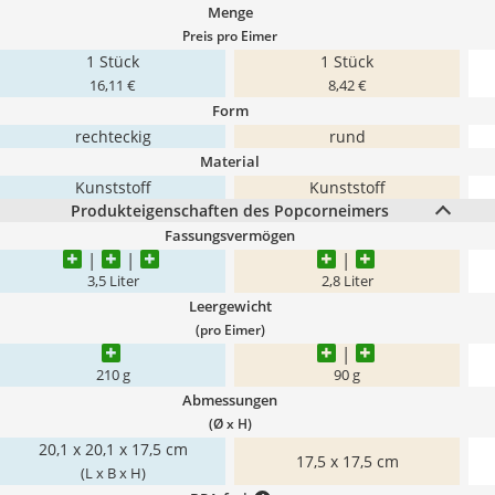
Menge
Preis pro Eimer
1 Stück
1 Stück
16,11 €
8,42 €
Form
rechteckig
rund
Material
Kunststoff
Kunststoff
Produkteigenschaften des Popcorneimers
Fassungsvermögen
3,5 Liter
2,8 Liter
Leergewicht
(pro Eimer)
210 g
90 g
Abmessungen
(Ø x H)
20,1 x 20,1 x 17,5 cm
17,5 x 17,5 cm
(L x B x H)