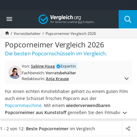
Die beliebtesten Vergleiche nach Kategorie
Vergleich
Haushalt
Wassersprudler
Vorratsbehälter
Popcorneimer Vergleich 2026
Zentralstaubsauger
Brotbackautomat
Popcorneimer Vergleich 2026
Wischroboter
Die besten Popcornschüsseln im Vergleich.
Wäschespinne
Industriestaubsauger
Von:
Sabine Haag
Expertin
Spülmaschinentabs
Fachbereich:
Vorratsbehälter
Akku-Staubsauger
Redakteurin:
Anja Krause
Eierkocher
AEG-Waschmaschine
Für einen echten Kinoliebhaber gehört zu einem guten Film
Saug-Wisch-Roboter
auch eine Schüssel frisches Popcorn aus der
Handstaubsauger
Popcornmaschine
. Mit einem
wiederverwendbaren
Milchaufschäumer
Popcorneimer aus Kunststoff
genießen Sie den Filmabend
Kondenstrockner
mit Familie und Freunden
ganz ohne lästiges Snacktüten-
Reiskocher
Geraschel.
Laut gängiger Tests im Internet sollten Behälter
1 - 2 von 12:
Beste Popcorneimer
im Vergleich
Heißwasserspender
für die Lebensmittelaufbewahrung
generell frei von