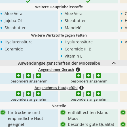
Weitere Hauptinhaltsstoffe
•
•
•
Aloe Vera
Aloe Vera
•
•
•
Jojoba-Öl
Sheabutter
H
•
•
•
Sheabutter
Mandelöl
A
Weitere Wirkstoffe gegen Falten
•
•
•
Hyaluronsäure
Hyaluronsäure
V
•
•
Ceramide
Ceramide III B
•
Vitamin E
Anwendungseigenschaften der Moossalbe
Angenehmer Geruch
besonders angenehm
besonders angenehm
Angenehmes Hautgefühl
besonders angenehm
besonders angenehm
Vorteile
für trockene und
enthält echten Island-
empfindliche Haut
Moos
geeignet
besonders gute Qualität