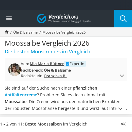
Die beliebtesten Vergleiche nach Kategorie
Vergleich
Drogerie
Inhalator
Öle & Balsame
Moossalbe Vergleich 2026
Haarschneider
Rollator
Moossalbe Vergleich 2026
Braun Rasierer
Die besten Mooscremes im Vergleich.
Katzenklappe (Chip)
Rasierer
Von:
Mia Maria Büttner
Expertin
Masturbator
Fachbereich:
Öle & Balsame
Massagepistole
Redakteurin:
Franziska B.
Epilierer
Reisehaartrockner
Sie sind auf der Suche nach einer
pflanzlichen
Eiweißpulver
Antifaltencreme
? Probieren Sie es doch einmal mit
Magnesiumpräparat
Moossalbe
. Die Creme wird aus den natürlichen Extrakten
Katzenklappe
der robusten Moospflanze hergestellt und wirkt laut Internet-
Nackenmassagegerät
Tests effektiv gegen Falten.
Als besonders wirksam gilt das
Zeckenschutz Katze
Island-Moos, das unter rauem Klima im hohen Norden
1 - 2 von 11:
Beste Moossalben
im Vergleich
leichter Haartrockner
gedeiht und seine
hohe Widerstandsfähigkeit vor äußeren