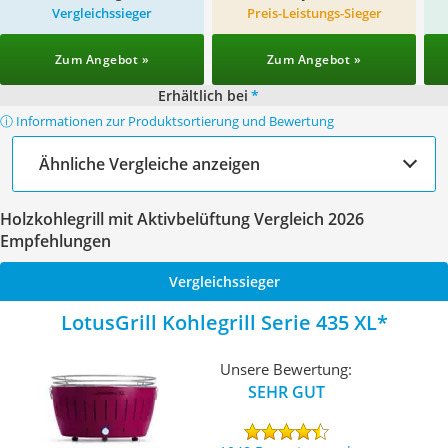
Vergleichssieger
Preis-Leistungs-Sieger
Zum Angebot »
Zum Angebot »
Erhältlich bei
*
ⓘ Informationen zur Produktsortierung und Bewertung
Ähnliche Vergleiche anzeigen
Holzkohlegrill mit Aktivbelüftung Vergleich 2026
Empfehlungen
Vergleichssieger
LotusGrill Kohlegrill Serie 435 XL
Unsere Bewertung:
SEHR GUT