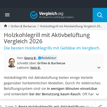
Die beliebtesten Vergleiche nach Kategorie
Vergleich
Baumarkt
Tresor feuerfest
Grillen & Barbecue
Holzkohlegrill mit Aktivbelüftung Vergleich 2026
Makita-Akku-Rasenmäher
Kappsäge
Holzkohlegrill mit Aktivbelüftung
Smartes Türschloss
Vergleich 2026
Akku-Rasentrimmer
Die besten Holzkohlegrills mit Gebläse im Vergleich.
Feuchtigkeitsmessgerät
Split-Klimaanlage 2 Innengeräte
Von:
Georg B.
Redakteur
Pelletofen
schreibt über:
Grillen & Barbecue
Bohrmaschine
Lektorin:
Nele B.
Tiefbrunnenpumpe
Fliesenschneider
Holzkohlegrills mit Aktivbelüftung bieten einige Vorteile
Hochdruckreiniger
gegenüber herkömmlichen Modellen. Durch ihr elektrisches
Doppelschleifer
Belüftungssystem sind sie
in wenigen Minuten einsetzbar
Überwachungskamera
und entwickeln
bei der Benutzung kaum Rauch
. Oft handelt
Benzinrasenmäher mit Elektrostart
es sich um handliche Tischgrills.
Wer hin und wieder
Akku-Laubsauger
verschiedene Grillroste im Test hatte, weiß, dass ein
1 - 2 von 7:
Beste Holzkohlegrills mit Aktivbelüftung
im Vergleich