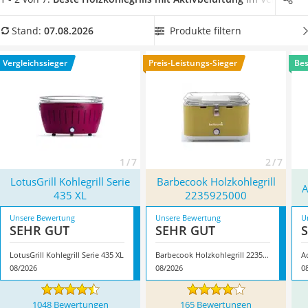
Löschdecke
hochwertiges Material ausschlaggebend
für das
Multimeter
Grillergebnis ist. Wenn Sie wollen, dass beim Grillen kein Fett
Produkte filtern
Stand:
07.08.2026
Winterharte Palmen
in die Glut tropft, dann wählen Sie jetzt ein Modell mit
Gasdurchlauferhitzer
Fettauffangschale. Überzeugt hat uns hier im August 2026
Vergleichssieger
Preis-Leistungs-Sieger
Bes
Service
besonders das Modell
LotusGrill Kohlegrill Serie 435 XL
*
mit
seinen Eigenschaften.
1 / 7
2 / 7
LotusGrill Kohlegrill Serie
Barbecook Holzkohlegrill
A
435 XL
2235925000
Unsere Bewertung
Unsere Bewertung
U
SEHR GUT
SEHR GUT
LotusGrill Kohlegrill Serie 435 XL
Barbecook Holzkohlegrill 2235925000
A
08/2026
08/2026
0
1048 Bewertungen
165 Bewertungen