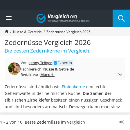
Die beliebtesten Vergleiche nach Kategorie
Vergleich
Lebensmittel
Schwarzkümmelöl
Nüsse & Getreide
Zedernüsse Vergleich 2026
Knäckebrot
Schwarzkümmelöl-Kapseln
Zedernüsse Vergleich 2026
Manukahonig
Die besten Zedernkerne im Vergleich.
Eiklar
Astronautenkost
Von:
Jenny Tröger
Expertin
Balsamico-Essig
Fachbereich:
Nüsse & Getreide
Schwarzkümmelöl bio
Redakteur:
Marc H.
Sardinen
Honig
Zedernüsse sind ähnlich wie
Pinienkerne
eine echte
Gemüsebrühe
Geheimwaffe in der heimischen Küche.
Die Samen der
Eiskaffee-Pulver
sibirischen Zirbelkiefer
besitzen einen nussigen Geschmack
Irischer Whiskey
und sind besonders aromatisch. Deswegen kann man sie
Grapefruitkernextrakt
äußerst vielfältig beim Kochen einsetzen. Dank
ihres hohen
Matcha-Set
Fett- und Eiweißanteils
sind Zedernüsse sehr beliebt
1 - 2 von 10:
Beste Zedernüsse
im Vergleich
Sojasauce
innerhalb einer ausgewogenen und gesunden