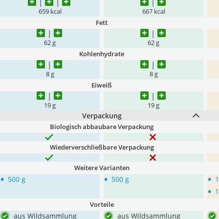
659 kcal
667 kcal
Fett
62 g
62 g
Kohlenhydrate
8 g
8 g
Eiweiß
19 g
19 g
Verpackung
Biologisch abbaubare Verpackung
Wiederverschließbare Verpackung
Weitere Varianten
•
•
•
500 g
500 g
1
•
1
Vorteile
aus Wildsammlung
aus Wildsammlung