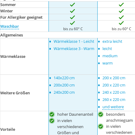
Sommer
Winter
Für Allergiker geeignet
Waschbar
bis zu 60° C
bis zu 60° C
Allgemeines
•
•
Wärmeklasse 1 - Leicht
extra leicht
•
•
Wärmeklasse 3 - Warm
leicht
•
medium
Wärmeklasse
•
warm
•
•
140x220 cm
200 x 200 cm
•
•
200x200 cm
200 x 220 cm
•
•
240x200 cm
240 x 220 cm
Weitere Größen
•
260 x 220 cm
•
und weitere
hoher Daunenanteil
besonders
anschmiegsam
in vielen
in vielen
verschiedenen
Vorteile
verschiedenen
Größen und