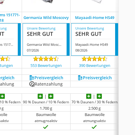
ms 151771-
Welt-
Germania Wild Moscovy
Mayaadi-Home HS49
18
tung
Unsere Bewertung
Unsere Bewertung
Unsere
UT
SEHR GUT
SEHR GUT
GUT
Canada Dreams 151771-151818
Germania Wild Moscovy
Mayaadi-Home HS49
07/2026
08/2026
07/202
rtungen
553 Bewertungen
390 Bewertungen
1877
ergleich
Preis­vergleich
Preis­vergleich
P
zahlung
Ratenzahlung
 10 % Federn
90 % Daunen / 10 % Federn
70 % Daunen / 30 % Federn
60 % Dau
0 g
1.700 g
2.500 g
olle
Baumwolle
Baumwolle
aktiv
atmugnsaktiv
atmungsaktiv
a