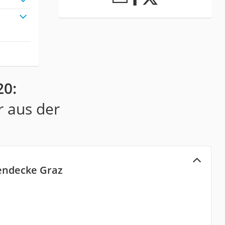
20:
r aus der
endecke Graz