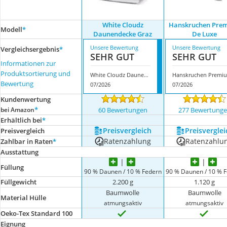
White Cloudz
Hanskruchen Pre
Modell
*
Daunendecke Graz
De Luxe
Unsere Bewertung
Unsere Bewertung
Vergleichsergebnis
*
SEHR GUT
SEHR GUT
Informationen zur
Produktsortierung und
White Cloudz Daunendecke Graz
H
Bewertung
07/2026
07/2026
Kundenwertung
*
bei Amazon
60 Bewertungen
277 Bewertung
Erhältlich bei
*
Preis­vergleich
Preis­verglei
Preis­vergleich
Ratenzahlung
Ratenzahlu
Zahlbar in Raten
*
Ausstattung
Füllung
90 % Daunen / 10 % Federn
90 % Daunen / 10 % 
Füllgewicht
2.200 g
1.120 g
Baumwolle
Baumwolle
Material Hülle
atmungsaktiv
atmungsaktiv
Oeko-Tex Standard 100
Eignung