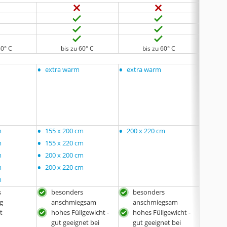
60° C
bis zu 60° C
bis zu 60° C
•
•
•
extra warm
extra warm
keine'
•
•
•
m
155 x 200 cm
200 x 220 cm
135 x
•
•
m
155 x 220 cm
155 x 
•
•
m
200 x 200 cm
155 x
•
•
m
200 x 220 cm
200 x
•
m
200 x
s
besonders
besonders
für 
g
anschmiegsam
anschmiegsam
kei
t
hohes Füllgewicht -
hohes Füllgewicht -
gut geeignet bei
gut geeignet bei