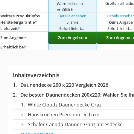
Größen erhältli
Wärmeklassen
erhältlich
Weitere Produktinfos
Details ansehen
Details ansehe
Herstellergarantie
*
5 Jahre
keine Angabe
Lieferzeit
*
Sofort lieferbar
Sofort lieferba
Zum Angebot »
Zum Angebot 
Zum Angebot
*
Erhältlich bei
*
Inhaltsverzeichnis
Daunendecke 200 x 220 Vergleich 2026
Die besten Daunendecken 200x220:
Wählen Sie Ihr
White Cloudz Daunendecke Graz
Hanskruchen Premium De Luxe
Schäfer Canada-Daunen-Ganzjahresdecke