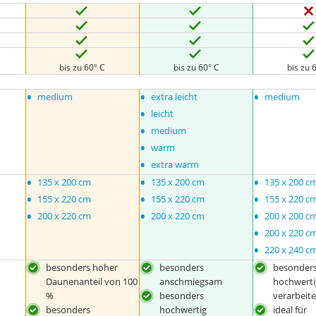
bis zu 60° C
bis zu 60° C
bis zu 
•
•
•
medium
extra leicht
medium
•
leicht
•
medium
•
warm
•
extra warm
•
•
•
135 x 200 cm
135 x 200 cm
135 x 200 c
•
•
•
155 x 220 cm
155 x 220 cm
155 x 220 c
•
•
•
200 x 220 cm
200 x 220 cm
200 x 200 c
•
200 x 220 c
•
220 x 240 c
besonders hoher
besonders
besonder
Daunenanteil von 100
anschmiegsam
hochwerti
%
besonders
verarbeite
besonders
hochwertig
ideal für