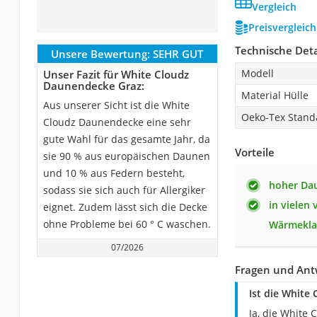
Vergleich
Preisvergleic
Technische Deta
Unsere Bewertung:
SEHR GUT
Modell
Unser Fazit für White Cloudz
Daunendecke Graz:
Material Hülle
Aus unserer Sicht ist die White
Oeko-Tex Stand
Cloudz Daunendecke eine sehr
gute Wahl für das gesamte Jahr, da
Vorteile
sie 90 % aus europäischen Daunen
und 10 % aus Federn besteht,
hoher Da
sodass sie sich auch für Allergiker
in vielen
eignet. Zudem lässt sich die Decke
ohne Probleme bei 60 ° C waschen.
Wärmeklas
07/2026
Fragen und Ant
Ist die White
Ja, die White 