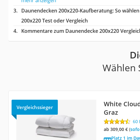
mehr anzeigen
Daunendecken 200x220-Kaufberatung
: So wähle
200x220 Test oder Vergleich
Kommentare zum Daunendecke 200x220 Vergleic
Di
Wählen S
White Clou
Vergleichssieger
Graz
60
ab 309,00 €
(
Sof
Platz 1 im D