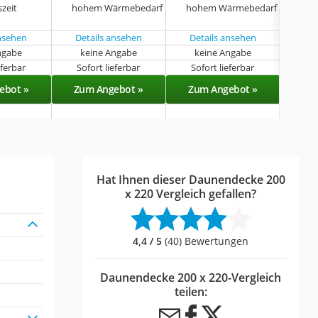
zeit
hohem Wärmebedarf
hohem Wärmebedarf
ansehen
Details ansehen
Details ansehen
Det
ngabe
keine Angabe
keine Angabe
k
eferbar
Sofort lieferbar
Sofort lieferbar
Sof
ebot »
Zum Angebot »
Zum Angebot »
Zu
Hat Ihnen dieser Daunendecke 200
x 220 Vergleich gefallen?
4,4 / 5
(40) Bewertungen
Daunendecke 200 x 220-Vergleich
teilen: