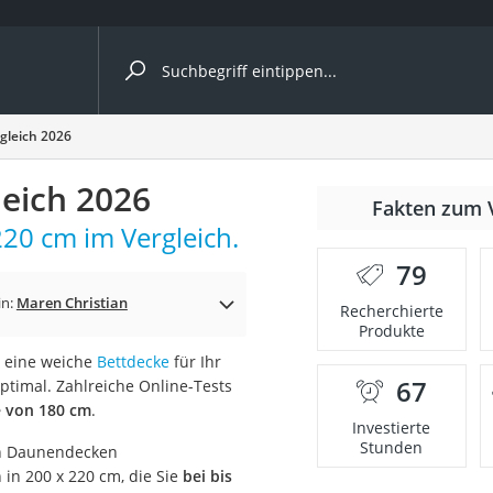
ergleiche nach Kategorie
gleich 2026
eich 2026
Fakten zum 
cher
20 cm im Vergleich.
79
in:
Maren Christian
Recherchierte
Produkte
rostuhl
 eine weiche
Bettdecke
für Ihr
67
ptimal. Zahlreiche Online-Tests
 Kamera
e von 180 cm
.
Investierte
Stunden
von Daunendecken
in 200 x 220 cm, die Sie
bei bis