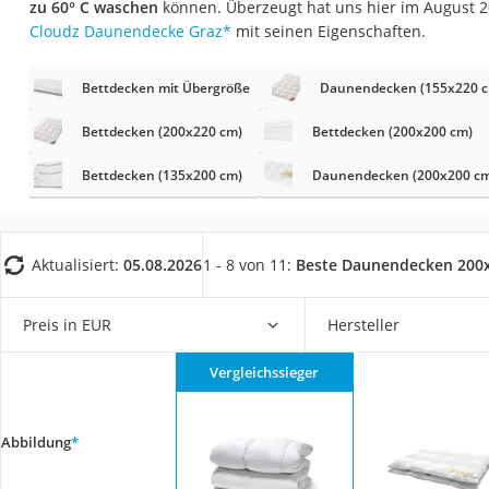
zu 60° C waschen
können. Überzeugt hat uns hier im August 
Konferenzmikrofo
Cloudz Daunendecke Graz
*
mit seinen Eigenschaften.
Klappmatratze
Duschkopf mit Kalk
Bettdecken mit Übergröße
Daunendecken (155x220 
Aktenvernichter Si
Bettdecken (200x220 cm)
Bettdecken (200x200 cm)
Bettgitter
Bettdecken (135x200 cm)
Daunendecken (200x200 c
Spannbettlaken
Topper 100 x 200
Duschpaneel
Aktualisiert:
05.08.2026
1 - 8 von 11:
Beste Daunendecken 200
Höhenverstellbare
Preis in EUR
Hersteller
Matratze 90 x 200
Service
Vergleichssieger
Abbildung
*