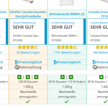
mium
Schäfer Canada-Daunen-
Canada Drea
Böhmerwald 309601-22
Ganzjahresdecke
1518
Unsere Bewertung
Unsere Bewertung
Unsere Bewer
SEHR GUT
SEHR GUT
SEHR G
anskruchen Premium De Luxe
Schäfer Canada-Daunen-Ganzjahresdecke
Böhmerwald 309601-22
07/2026
07/2026
07/2026
en
20 Bewertungen
1741 Bewertungen
464 Bewe
ch
Preis­vergleich
Preis­vergleich
Preis­v
ng
Ratenzahlung
Raten
Federn
100 % Daunen
90 % Daunen / 10 % Federn
90 % Daunen /
1.500 g
1.330 g
1.42
Baumwolle
Baumwolle
Baumw
atmungsaktiv
atmungsaktiv
atmungs