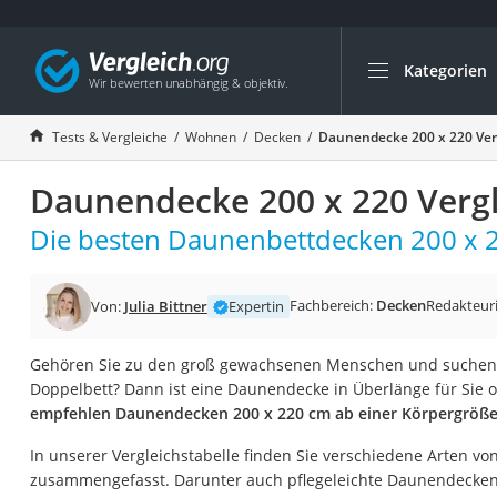
Kategorien
Die beliebtesten V
Wohnen
Tests & Vergleiche
Wohnen
Decken
Daunendecke 200 x 220 Ver
Matratzen-Topper
Daunendecke 200 x 220 Vergl
Matratzen
Konferenzlautspre
Die besten Daunenbettdecken 200 x 2
Tageslichtlampe
Badlüfter
Fachbereich:
Decken
Redakteur
Von:
Julia Bittner
Expertin
Ergonomischer Bü
Gehören Sie zu den groß gewachsenen Menschen und suchen
Bürohocker
Doppelbett? Dann ist eine Daunendecke in Überlänge für Sie o
Außenleuchte mit
empfehlen Daunendecken 200 x 220 cm ab einer Körpergröß
Ozongeneratoren
In unserer Vergleichstabelle finden Sie verschiedene Arten 
Akku-Tischlampe
zusammengefasst. Darunter auch pflegeleichte Daunendecken 