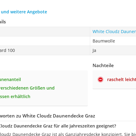
h und weitere Angebote
ils
White Cloudz Daune
Baumwolle
ard 100
Ja
Nachteile
unenanteil
raschelt leich
 verschiedenen Größen und
sen erhältlich
worten zu White Cloudz Daunendecke Graz
 Cloudz Daunendecke Graz für alle Jahreszeiten geeignet?
Cloudz Daunendecke Graz ist als Ganzjahresdecke konzipiert. Sie b