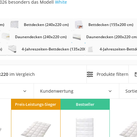
2026 besonders das Modell
White
n
filter
cm)
Bettdecken (240x220 cm)
Bettdecken (155x200 cm)
cherheitsstufe 4
Daunendecken (240x220 cm)
Daunendecken (200x220 cm
m)
4-Jahreszeiten-Bettdecken (135x200 cm)
4-Jahreszeiten-Bett
x220
im Vergleich
Produkte filtern
r Schreibtisch
Kundenwertung
Sorti
 cm
Preis-Leistungs-Sieger
Bestseller