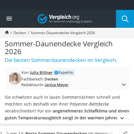
Die beliebtesten Vergleiche nach Kategorie
Vergleich
Wohnen
Matratzen-Topper
Decken
Sommer-Daunendecke Vergleich 2026
Matratzen
Konferenzlautsprecher
Sommer-Daunendecke Vergleich
Tageslichtlampe
2026
Badlüfter
Die besten Sommerdaunendecken im Vergleich.
Ergonomischer Bürostuhl
Bürohocker
Von:
Julia Bittner
Expertin
Außenleuchte mit Kamera
Fachbereich:
Decken
Ozongeneratoren
Redakteurin:
Janice Meyer
Akku-Tischlampe
Konferenzmikrofon
Sie schwitzen auch in lauen Sommernächten schnell und
Klappmatratze
möchten sich deshalb von Ihrer Polyester-Bettdecke
Duschkopf mit Kalkfilter
verabschieden? Für ein
angenehmeres Schlafklima und einen
Aktenvernichter Sicherheitsstufe 4
guten Temperaturausgleich sorgt in der warmen Jahreszeit
Bettgitter
eine leichte Daunendecke
.
Wählen Sie jetzt aus unserer
Spannbettlaken
Tabelle ein Modell mit möglichst hohem Daunenanteil:
1 - 2 von 14:
Beste Sommer-Daunendecken
im Vergleich