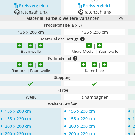
mehr anzeigen
Preis­vergleich
Preis­vergleich
Ratenzahlung
Ratenzahlung
Material, Farbe & weitere Varianten
Produktmaße (B x L)
135 x 200 cm
135 x 200 cm
Material des Bezugs
Baumwolle
Micro-Modal | Baumwolle
Füllmaterial
Bambus | Baumwolle
Kamelhaar
Steppung
Farbe
Weiß
Champagner
Weitere Größen
•
•
•
155 x 200 cm
155 x 200 cm
1
•
•
•
155 x 220 cm
155 x 220 cm
1
•
•
•
200 x 200 cm
200 x 200 cm
2
•
•
•
200 x 220 cm
200 x 220 cm
u