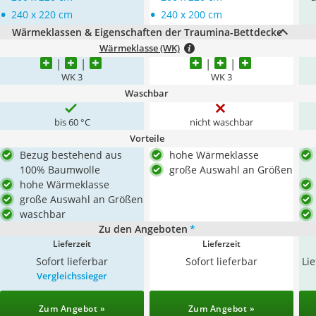
•
•
240 x 220 cm
240 x 200 cm
Wärmeklassen & Eigenschaften der Traumina-Bettdecke
Wärmeklasse (WK)
WK 3
WK 3
Waschbar
bis 60 °C
nicht waschbar
Vorteile
Bezug bestehend aus
hohe Wärmeklasse
100% Baumwolle
große Auswahl an Größen
hohe Wärmeklasse
große Auswahl an Größen
waschbar
Zu den Angeboten
*
Lieferzeit
Lieferzeit
Sofort lieferbar
Sofort lieferbar
Li
Vergleichssieger
Zum Angebot »
Zum Angebot »