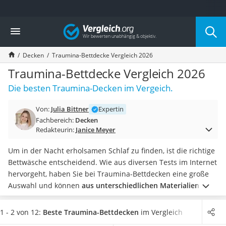
Die beliebtesten Vergleiche nach Kategorie
Vergleich
Wohnen
Matratzen-Topper
Decken
Traumina-Bettdecke Vergleich 2026
Matratzen
Konferenzlautsprecher
Traumina-Bettdecke Vergleich 2026
Tageslichtlampe
Die besten Traumina-Decken im Vergeich.
Badlüfter
Ergonomischer Bürostuhl
Von:
Julia Bittner
Expertin
Bürohocker
Fachbereich:
Decken
Außenleuchte mit Kamera
Redakteurin:
Janice Meyer
Ozongeneratoren
Akku-Tischlampe
Um in der Nacht erholsamen Schlaf zu finden, ist die richtige
Konferenzmikrofon
Bettwäsche entscheidend. Wie aus diversen Tests im Internet
Klappmatratze
hervorgeht, haben Sie bei Traumina-Bettdecken eine große
Duschkopf mit Kalkfilter
Auswahl und können
aus unterschiedlichen Materialien und
Aktenvernichter Sicherheitsstufe 4
Wärmeklassen wählen
. Je wärmer die
Bettgitter
Umgebungstemperatur, desto dünner und atmungsaktiver
1 - 2 von 12:
Beste Traumina-Bettdecken
im Vergleich
Spannbettlaken
sollte die
Bettdecke
sein.
Wählen Sie jetzt aus unserer